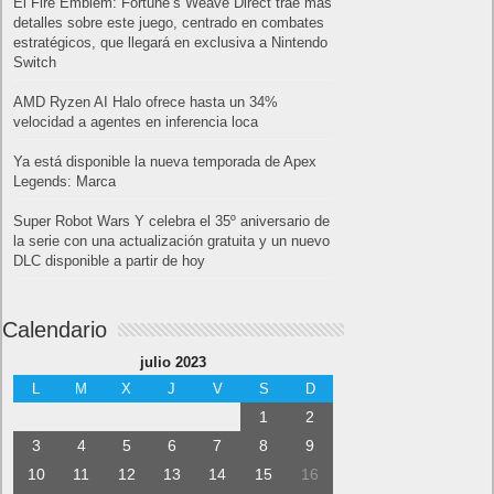
El Fire Emblem: Fortune’s Weave Direct trae más
detalles sobre este juego, centrado en combates
estratégicos, que llegará en exclusiva a Nintendo
Switch
AMD Ryzen AI Halo ofrece hasta un 34%
velocidad a agentes en inferencia loca
Ya está disponible la nueva temporada de Apex
Legends: Marca
Super Robot Wars Y celebra el 35º aniversario de
la serie con una actualización gratuita y un nuevo
DLC disponible a partir de hoy
Calendario
julio 2023
L
M
X
J
V
S
D
1
2
3
4
5
6
7
8
9
10
11
12
13
14
15
16