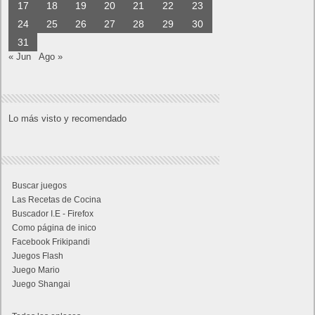
17
18
19
20
21
22
23
24
25
26
27
28
29
30
31
« Jun
Ago »
Lo más visto y recomendado
Buscar juegos
Las Recetas de Cocina
Buscador I.E - Firefox
Como página de inico
Facebook Frikipandi
Juegos Flash
Juego Mario
Juego Shangai