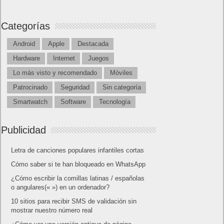
Categorías
Android
Apple
Destacada
Hardware
Internet
Juegos
Lo más visto y recomendado
Móviles
Patrocinado
Seguridad
Sin categoría
Smartwatch
Software
Tecnología
Publicidad
Letra de canciones populares infantiles cortas
Cómo saber si te han bloqueado en WhatsApp
¿Cómo escribir la comillas latinas / españolas
o angulares(« ») en un ordenador?
10 sitios para recibir SMS de validación sin
mostrar nuestro número real