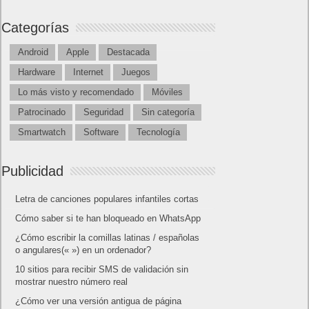
Categorías
Android
Apple
Destacada
Hardware
Internet
Juegos
Lo más visto y recomendado
Móviles
Patrocinado
Seguridad
Sin categoría
Smartwatch
Software
Tecnología
Publicidad
Letra de canciones populares infantiles cortas
Cómo saber si te han bloqueado en WhatsApp
¿Cómo escribir la comillas latinas / españolas
o angulares(« ») en un ordenador?
10 sitios para recibir SMS de validación sin
mostrar nuestro número real
¿Cómo ver una versión antigua de página