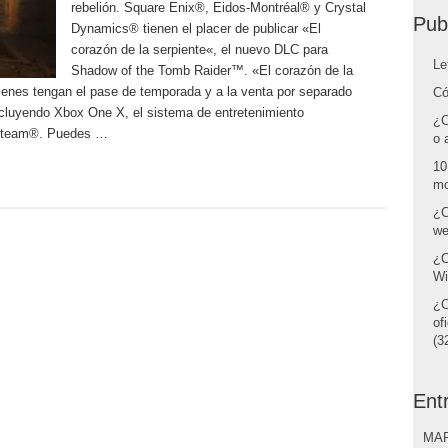
rebelión. Square Enix®, Eidos-Montréal® y Crystal
Pub
Dynamics® tienen el placer de publicar «El
corazón de la serpiente«, el nuevo DLC para
Le
Shadow of the Tomb Raider™. «El corazón de la
uienes tengan el pase de temporada y a la venta por separado
Có
incluyendo Xbox One X, el sistema de entretenimiento
¿C
/Steam®. Puedes …
o 
10
mo
¿C
we
¿C
Wi
¿C
of
(32
Ent
MAR