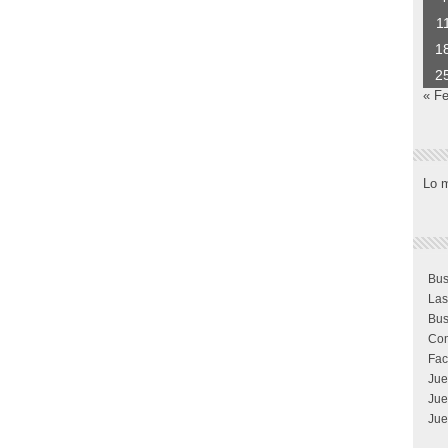
1
1
2
« F
Lo 
Bus
Las
Bus
Com
Fac
Jue
Jue
Jue