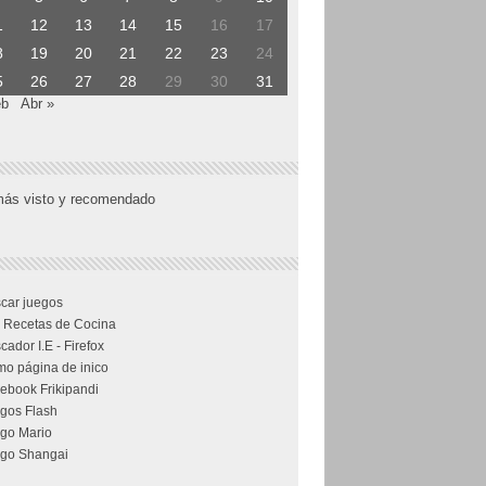
1
12
13
14
15
16
17
8
19
20
21
22
23
24
5
26
27
28
29
30
31
eb
Abr »
más visto y recomendado
car juegos
 Recetas de Cocina
cador I.E - Firefox
o página de inico
ebook Frikipandi
gos Flash
go Mario
go Shangai