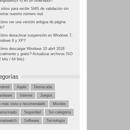
angulares(« ») en un ordenador?
 sitios para recibir SMS de validación sin
strar nuestro número real
ómo ver una versión antigua de página
b?
ómo desactivar suspensión en Windows 7,
ndows 8 y XP?
ómo descargar Windows 10 abril 2018
icialmente y gratis? Actualizar archivos ISO
 bits / 64 bits)
egorías
ndroid
Apple
Destacada
ardware
Internet
Juegos
o más visto y recomendado
Móviles
atrocinado
Seguridad
Sin categoría
martwatch
Software
Tecnología