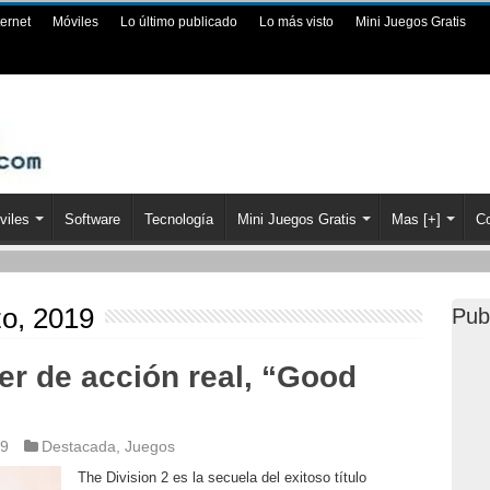
ternet
Móviles
Lo último publicado
Lo más visto
Mini Juegos Gratis
viles
Software
Tecnología
Mini Juegos Gratis
Mas [+]
Co
o, 2019
Pub
ler de acción real, “Good
19
Destacada
,
Juegos
The Division 2 es la secuela del exitoso título