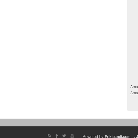
Ama
Ama
Powered by
.
Frikipandi.com