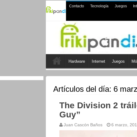
Contacto
Tecnología
Juegos
In
Hardware
Internet
Juegos
Mó
Artículos del día:
6 marz
The Division 2 trái
Guy”
Juan Cascón Baños
6 marzo, 20