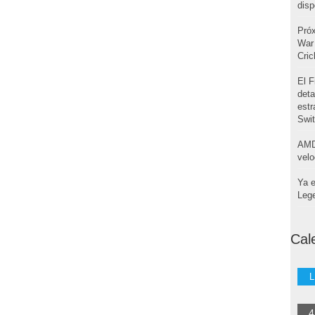
disp
Pró
War 
Cri
El F
deta
estr
Swi
AMD
velo
Ya e
Leg
Cal
L
4