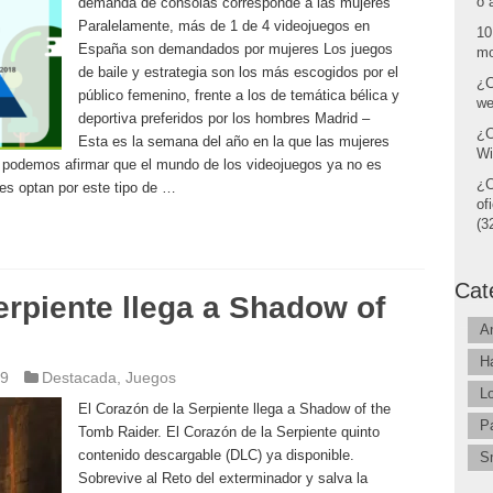
o 
demanda de consolas corresponde a las mujeres
Paralelamente, más de 1 de 4 videojuegos en
10
España son demandados por mujeres Los juegos
mo
de baile y estrategia son los más escogidos por el
¿C
público femenino, frente a los de temática bélica y
we
deportiva preferidos por los hombres Madrid –
¿C
Esta es la semana del año en la que las mujeres
Wi
 podemos afirmar que el mundo de los videojuegos ya no es
¿C
s optan por este tipo de …
of
(32
Cat
erpiente llega a Shadow of
A
H
19
Destacada
,
Juegos
L
El Corazón de la Serpiente llega a Shadow of the
P
Tomb Raider. El Corazón de la Serpiente quinto
contenido descargable (DLC) ya disponible.
S
Sobrevive al Reto del exterminador y salva la