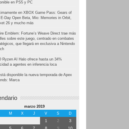
onible en PS5 y PC
ximamente en XBOX Game Pass: Gears of
E-Day Open Beta, Mio: Memories in Orbit,
cket 26 y mucho más
ire Emblem: Fortune’s Weave Direct trae más
lles sobre este juego, centrado en combates
atégicos, que llegará en exclusiva a Nintendo
tch
 Ryzen AI Halo ofrece hasta un 34%
cidad a agentes en inferencia loca
stá disponible la nueva temporada de Apex
ends: Marca
endario
marzo 2019
M
X
J
V
S
D
1
2
3
5
6
7
8
9
10