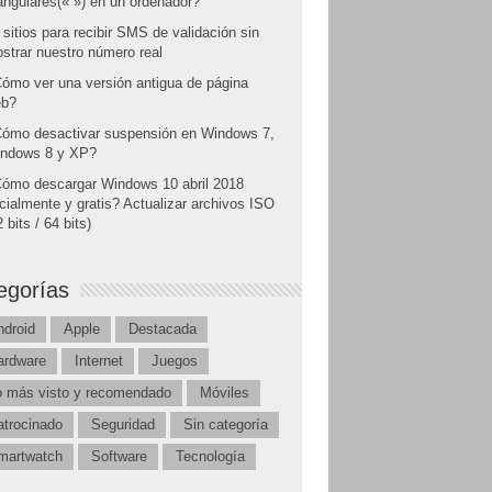
angulares(« ») en un ordenador?
 sitios para recibir SMS de validación sin
strar nuestro número real
ómo ver una versión antigua de página
b?
ómo desactivar suspensión en Windows 7,
ndows 8 y XP?
ómo descargar Windows 10 abril 2018
icialmente y gratis? Actualizar archivos ISO
 bits / 64 bits)
egorías
ndroid
Apple
Destacada
ardware
Internet
Juegos
o más visto y recomendado
Móviles
atrocinado
Seguridad
Sin categoría
martwatch
Software
Tecnología