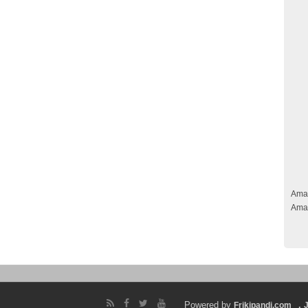
Ama
Ama
Powered by
.
Frikipandi.com