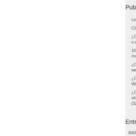
Pub
Le
Có
¿C
o 
10
mo
¿C
we
¿C
Wi
¿C
of
(32
Ent
MAR