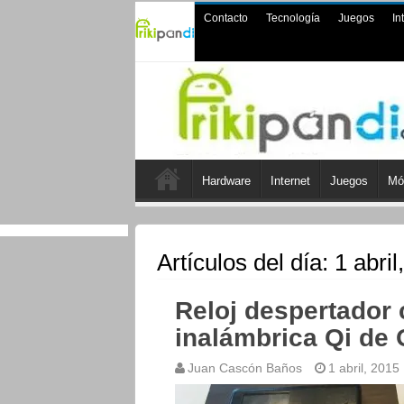
Contacto
Tecnología
Juegos
In
Hardware
Internet
Juegos
Mó
Artículos del día:
1 abril
Reloj despertador 
inalámbrica Qi de 
Juan Cascón Baños
1 abril, 2015