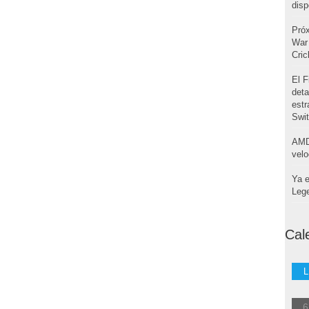
disp
Pró
War 
Cri
El F
deta
estr
Swi
AMD
velo
Ya e
Leg
Cal
L
6