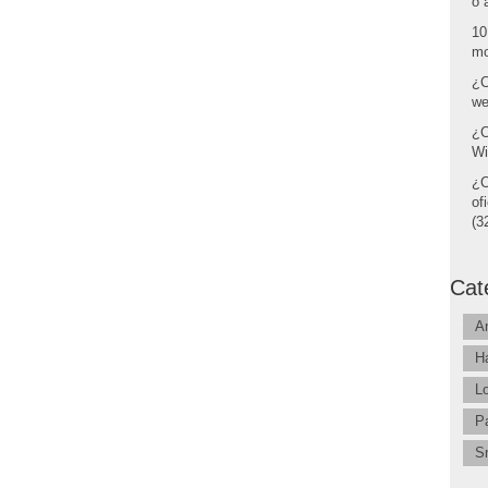
o 
10
mo
¿C
we
¿C
Wi
¿C
of
(32
Cat
A
H
L
P
S