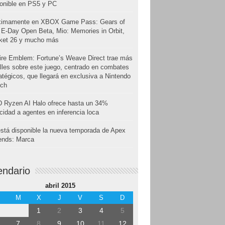
onible en PS5 y PC
ximamente en XBOX Game Pass: Gears of
E-Day Open Beta, Mio: Memories in Orbit,
cket 26 y mucho más
ire Emblem: Fortune’s Weave Direct trae más
lles sobre este juego, centrado en combates
atégicos, que llegará en exclusiva a Nintendo
tch
 Ryzen AI Halo ofrece hasta un 34%
cidad a agentes en inferencia loca
stá disponible la nueva temporada de Apex
ends: Marca
endario
abril 2015
M
X
J
V
S
D
1
2
3
4
5
7
8
9
10
11
12