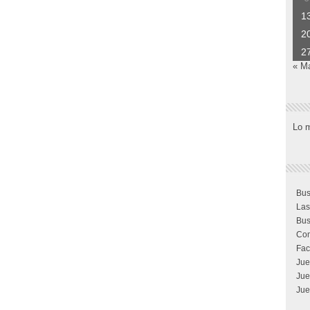
1
2
2
« M
Lo 
Bus
Las
Bus
Com
Fac
Jue
Jue
Jue