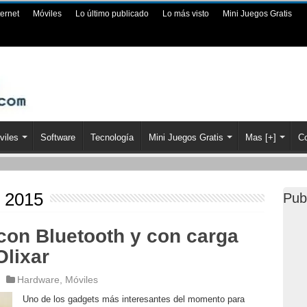
ternet
Móviles
Lo último publicado
Lo más visto
Mini Juegos Gratis
viles
Software
Tecnología
Mini Juegos Gratis
Mas [+]
Co
, 2015
Pub
con Bluetooth y con carga
Olixar
Hardware
,
Móviles
Uno de los gadgets más interesantes del momento para