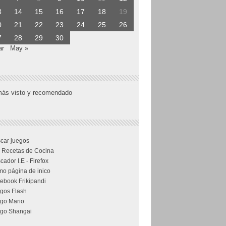
3
14
15
16
17
18
19
0
21
22
23
24
25
26
7
28
29
30
ar
May »
más visto y recomendado
car juegos
 Recetas de Cocina
cador I.E - Firefox
o página de inico
ebook Frikipandi
gos Flash
go Mario
go Shangai