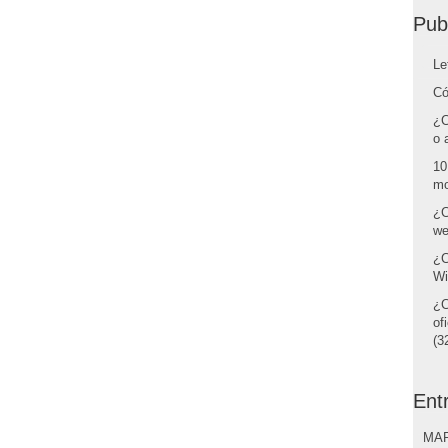
Pub
Le
Có
¿C
o 
10
mo
¿C
we
¿C
Wi
¿C
of
(32
Ent
MAR