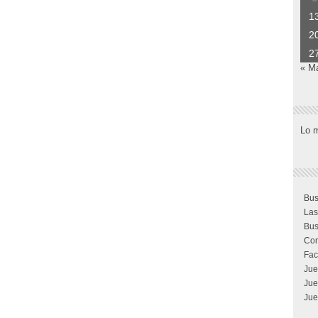
1
2
2
« M
Lo 
Bus
Las
Bus
Com
Fac
Jue
Jue
Jue