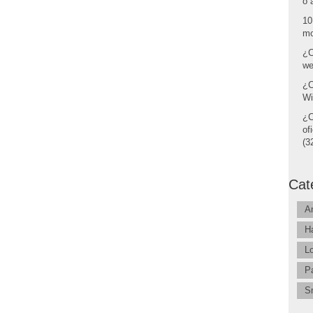
o 
10
mo
¿C
we
¿C
Wi
¿C
of
(32
Cat
A
H
L
P
S