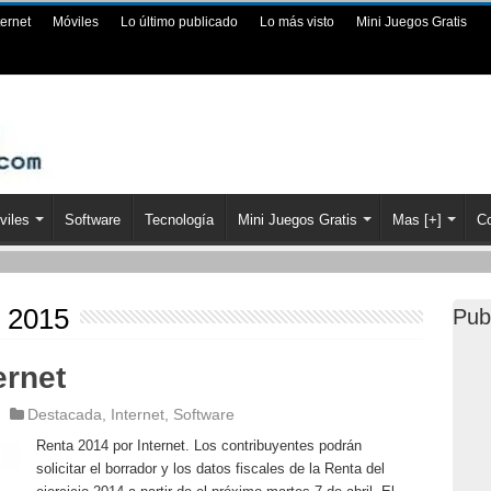
ternet
Móviles
Lo último publicado
Lo más visto
Mini Juegos Gratis
viles
Software
Tecnología
Mini Juegos Gratis
Mas [+]
Co
, 2015
Pub
ernet
Destacada
,
Internet
,
Software
Renta 2014 por Internet. Los contribuyentes podrán
solicitar el borrador y los datos fiscales de la Renta del