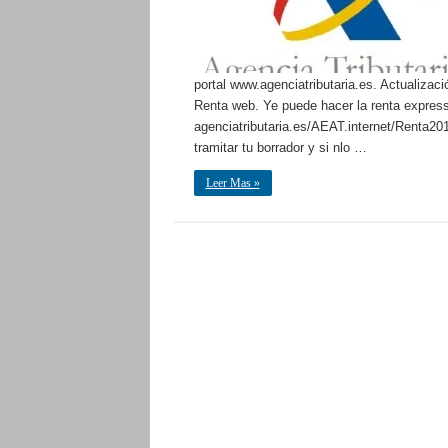
portal www.agenciatributaria.es. Actualizac
Renta web. Ye puede hacer la renta express
agenciatributaria.es/AEAT.internet/Renta20
tramitar tu borrador y si nlo …
Leer Mas »