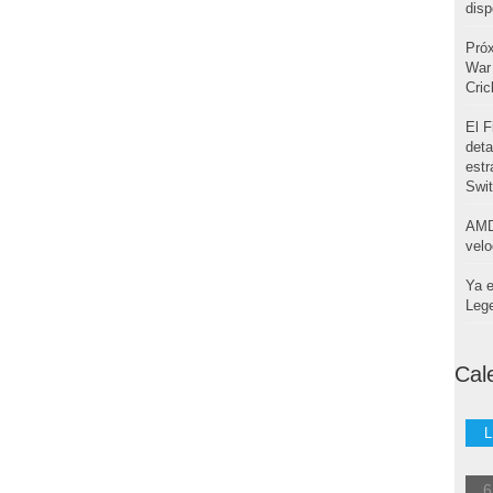
disp
Pró
War 
Cri
El F
deta
estr
Swi
AMD
velo
Ya e
Leg
Cal
L
6