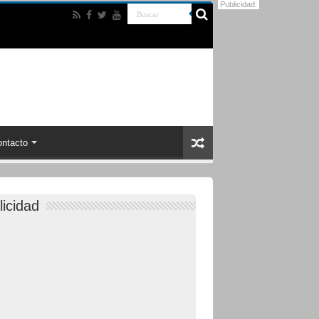
Publicidad:
ntacto
licidad