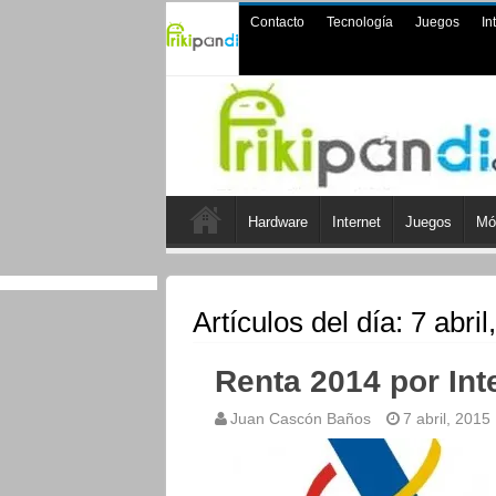
Contacto
Tecnología
Juegos
In
Hardware
Internet
Juegos
Mó
Artículos del día:
7 abril
Renta 2014 por Int
Juan Cascón Baños
7 abril, 2015