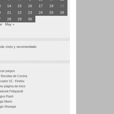
3
14
15
16
17
18
19
0
21
22
23
24
25
26
7
28
29
30
ar
May »
más visto y recomendado
car juegos
 Recetas de Cocina
cador I.E - Firefox
o página de inico
ebook Frikipandi
gos Flash
go Mario
go Shangai