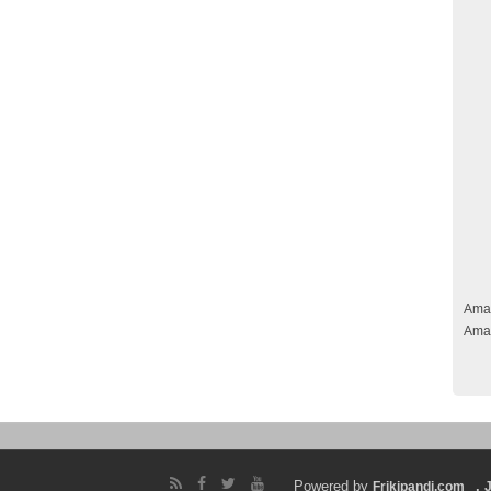
Ama
Ama
Powered by
.
Frikipandi.com