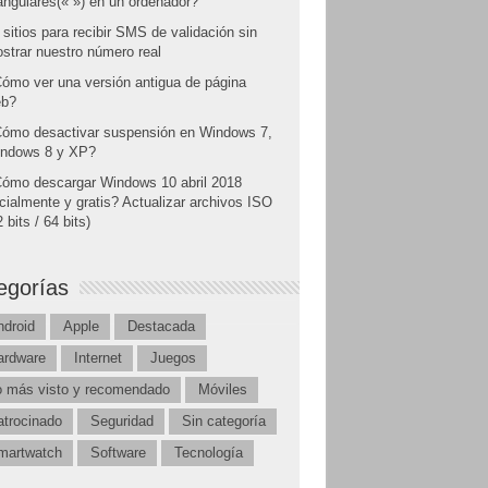
angulares(« ») en un ordenador?
 sitios para recibir SMS de validación sin
strar nuestro número real
ómo ver una versión antigua de página
b?
ómo desactivar suspensión en Windows 7,
ndows 8 y XP?
ómo descargar Windows 10 abril 2018
icialmente y gratis? Actualizar archivos ISO
 bits / 64 bits)
egorías
ndroid
Apple
Destacada
ardware
Internet
Juegos
o más visto y recomendado
Móviles
atrocinado
Seguridad
Sin categoría
martwatch
Software
Tecnología