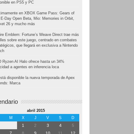
onible en PS5 y PC
ximamente en XBOX Game Pass: Gears of
E-Day Open Beta, Mio: Memories in Orbit,
cket 26 y mucho más
ire Emblem: Fortune’s Weave Direct trae más
lles sobre este juego, centrado en combates
atégicos, que llegará en exclusiva a Nintendo
tch
 Ryzen AI Halo ofrece hasta un 34%
cidad a agentes en inferencia loca
stá disponible la nueva temporada de Apex
ends: Marca
endario
abril 2015
M
X
J
V
S
D
1
2
3
4
5
7
8
9
10
11
12