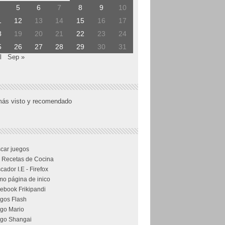
5
6
7
8
9
10
1
12
13
14
15
16
17
8
19
20
21
22
23
24
5
26
27
28
29
30
31
l
Sep »
más visto y recomendado
car juegos
 Recetas de Cocina
cador I.E - Firefox
o página de inico
ebook Frikipandi
gos Flash
go Mario
go Shangai