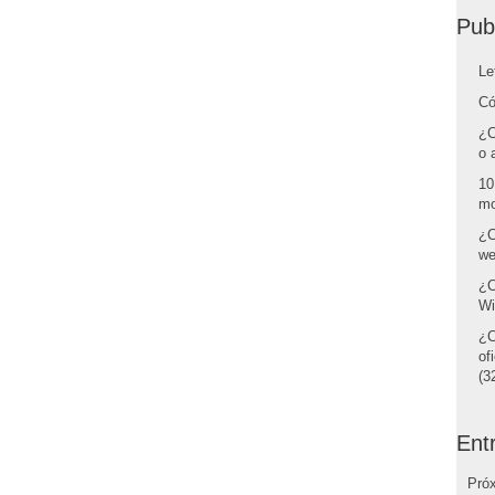
Pub
Le
Có
¿C
o 
10
mo
¿C
we
¿C
Wi
¿C
of
(32
Ent
Pró