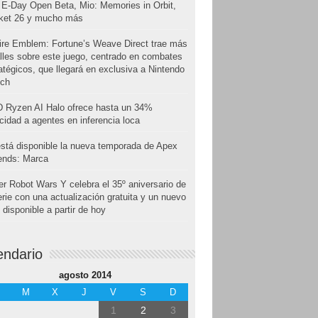
E-Day Open Beta, Mio: Memories in Orbit,
cket 26 y mucho más
ire Emblem: Fortune’s Weave Direct trae más
lles sobre este juego, centrado en combates
atégicos, que llegará en exclusiva a Nintendo
tch
 Ryzen AI Halo ofrece hasta un 34%
cidad a agentes en inferencia loca
stá disponible la nueva temporada de Apex
ends: Marca
r Robot Wars Y celebra el 35º aniversario de
erie con una actualización gratuita y un nuevo
disponible a partir de hoy
endario
agosto 2014
M
X
J
V
S
D
1
2
3