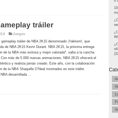
o 
10
mo
¿C
ameplay tráiler
we
¿C
014
Juegos
Wi
er gameplay tráiler de NBA 2K15 denominado ¡Yakkem!, que
¿C
ada de NBA 2K15 Kevin Durant. NBA 2K15, la próxima entrega
of
ón de la NBA más exitosa y mejor valorada*, salta a la cancha
(32
es. Con más de 5.000 nuevas animaciones, NBA 2K15 ofrecerá el
éntico y realista jamás creado. Este año, con la colaboración
Cat
 de la NBA Shaquille O’Neal mostrados en este tráiler.
t NBA desarrollada …
A
H
L
P
S