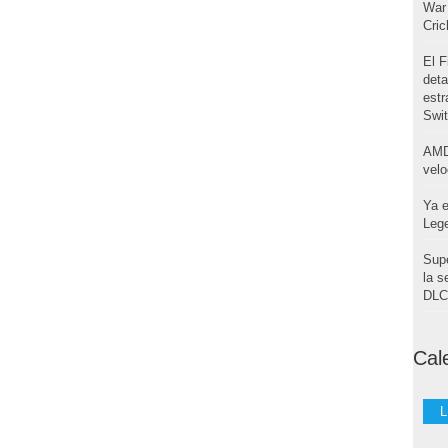
War 
Cri
El F
deta
estr
Swi
AMD
velo
Ya e
Leg
Supe
la s
DLC 
Cal
L