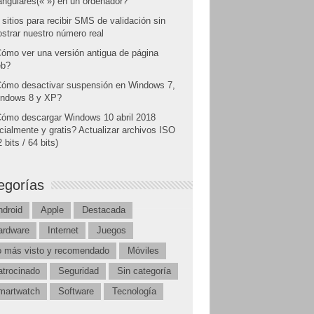
angulares(« ») en un ordenador?
 sitios para recibir SMS de validación sin
strar nuestro número real
ómo ver una versión antigua de página
b?
ómo desactivar suspensión en Windows 7,
ndows 8 y XP?
ómo descargar Windows 10 abril 2018
icialmente y gratis? Actualizar archivos ISO
 bits / 64 bits)
egorías
ndroid
Apple
Destacada
ardware
Internet
Juegos
o más visto y recomendado
Móviles
atrocinado
Seguridad
Sin categoría
martwatch
Software
Tecnología