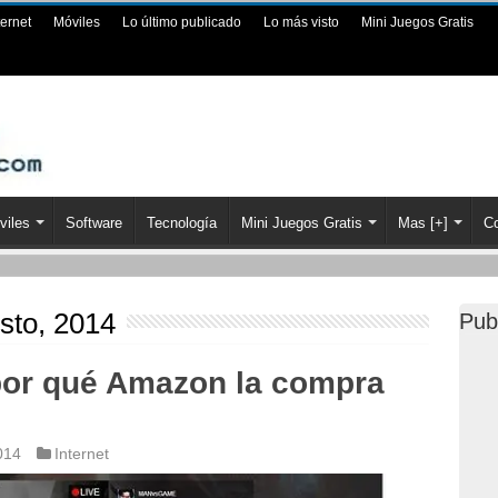
ternet
Móviles
Lo último publicado
Lo más visto
Mini Juegos Gratis
viles
Software
Tecnología
Mini Juegos Gratis
Mas [+]
Co
sto, 2014
Pub
por qué Amazon la compra
014
Internet