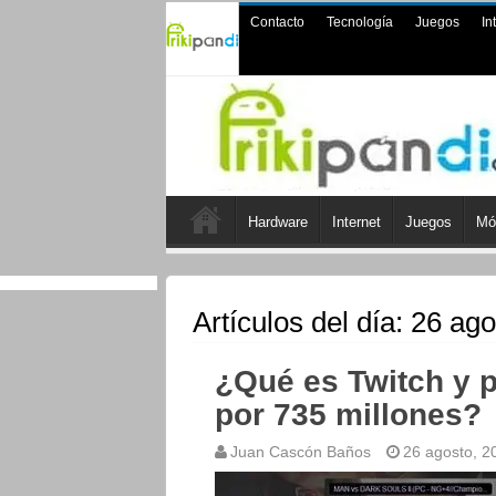
Contacto
Tecnología
Juegos
In
Hardware
Internet
Juegos
Mó
Artículos del día:
26 ago
¿Qué es Twitch y 
por 735 millones?
Juan Cascón Baños
26 agosto, 2