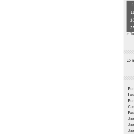
4
1
1
2
« Ju
Lo 
Bus
Las
Bus
Com
Fac
Jue
Jue
Jue