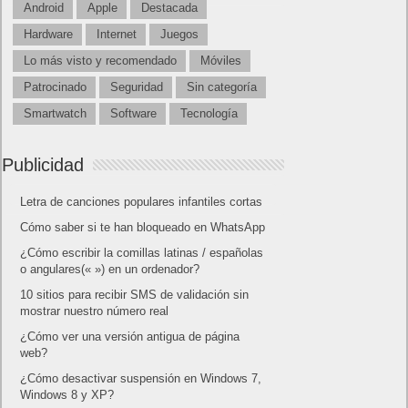
Android
Apple
Destacada
Hardware
Internet
Juegos
Lo más visto y recomendado
Móviles
Patrocinado
Seguridad
Sin categoría
Smartwatch
Software
Tecnología
Publicidad
Letra de canciones populares infantiles cortas
Cómo saber si te han bloqueado en WhatsApp
¿Cómo escribir la comillas latinas / españolas
o angulares(« ») en un ordenador?
10 sitios para recibir SMS de validación sin
mostrar nuestro número real
¿Cómo ver una versión antigua de página
web?
¿Cómo desactivar suspensión en Windows 7,
Windows 8 y XP?