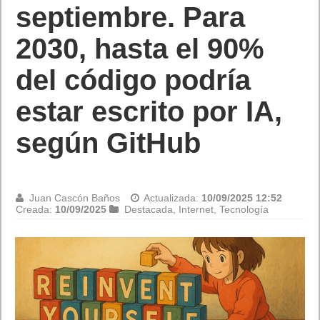
septiembre. Para
2030, hasta el 90%
del código podría
estar escrito por IA,
según GitHub
Juan Cascón Baños
Actualizada:
10/09/2025 12:52
Creada:
10/09/2025
Destacada
,
Internet
,
Tecnología