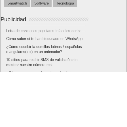
Smartwatch
Software
Tecnología
Publicidad
Letra de canciones populares infantiles cortas
Cómo saber si te han bloqueado en WhatsApp
¿Cómo escribir la comillas latinas / españolas
o angulares(« ») en un ordenador?
10 sitios para recibir SMS de validación sin
mostrar nuestro número real
¿Cómo ver una versión antigua de página
web?
¿Cómo desactivar suspensión en Windows 7,
Windows 8 y XP?
¿Cómo descargar Windows 10 abril 2018
oficialmente y gratis? Actualizar archivos ISO
(32 bits / 64 bits)
Entradas recientes