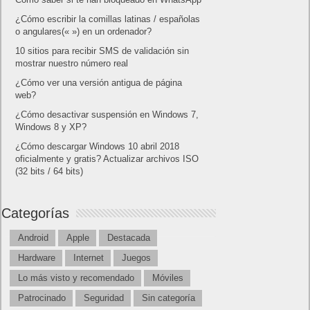
¿Cómo escribir la comillas latinas / españolas
o angulares(« ») en un ordenador?
10 sitios para recibir SMS de validación sin
mostrar nuestro número real
¿Cómo ver una versión antigua de página
web?
¿Cómo desactivar suspensión en Windows 7,
Windows 8 y XP?
¿Cómo descargar Windows 10 abril 2018
oficialmente y gratis? Actualizar archivos ISO
(32 bits / 64 bits)
Categorías
Android
Apple
Destacada
Hardware
Internet
Juegos
Lo más visto y recomendado
Móviles
Patrocinado
Seguridad
Sin categoría