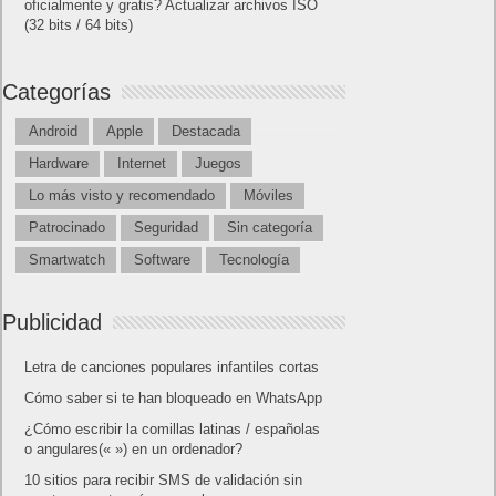
oficialmente y gratis? Actualizar archivos ISO
(32 bits / 64 bits)
Categorías
Android
Apple
Destacada
Hardware
Internet
Juegos
Lo más visto y recomendado
Móviles
Patrocinado
Seguridad
Sin categoría
Smartwatch
Software
Tecnología
Publicidad
Letra de canciones populares infantiles cortas
Cómo saber si te han bloqueado en WhatsApp
¿Cómo escribir la comillas latinas / españolas
o angulares(« ») en un ordenador?
10 sitios para recibir SMS de validación sin