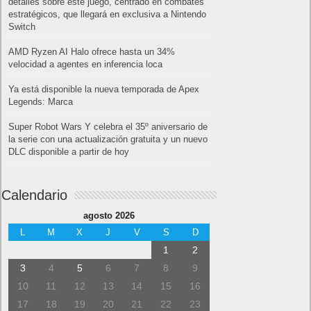
detalles sobre este juego, centrado en combates
estratégicos, que llegará en exclusiva a Nintendo
Switch
AMD Ryzen AI Halo ofrece hasta un 34%
velocidad a agentes en inferencia loca
Ya está disponible la nueva temporada de Apex
Legends: Marca
Super Robot Wars Y celebra el 35º aniversario de
la serie con una actualización gratuita y un nuevo
DLC disponible a partir de hoy
Calendario
agosto 2026
L
M
X
J
V
S
D
1
2
3
4
5
6
7
8
9
10
11
12
13
14
15
16
17
18
19
20
21
22
23