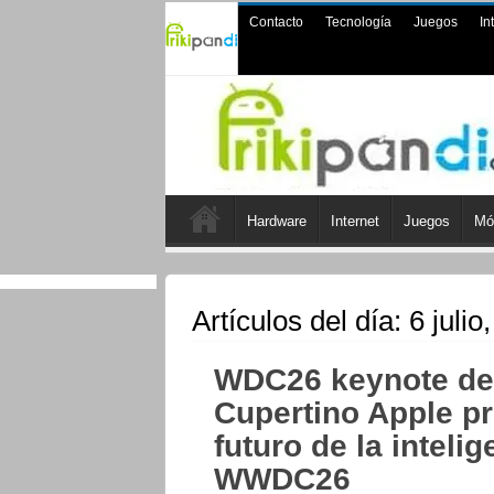
Contacto
Tecnología
Juegos
In
Hardware
Internet
Juegos
Mó
Artículos del día:
6 julio
WDC26 keynote de 
Cupertino Apple pre
futuro de la intelig
WWDC26