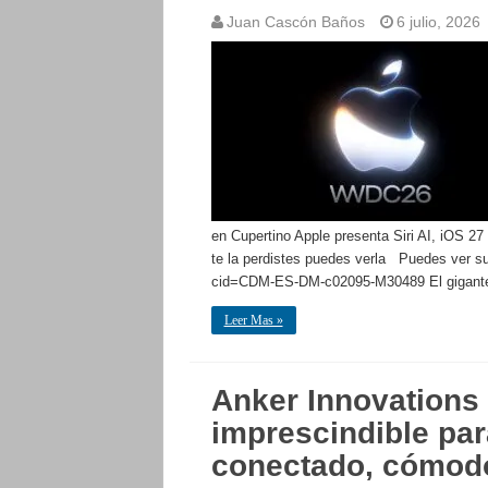
Juan Cascón Baños
6 julio, 2026
en Cupertino Apple presenta Siri AI, iOS 27 y
te la perdistes puedes verla Puedes ver s
cid=CDM-ES-DM-c02095-M30489 El gigante 
Leer Mas »
Anker Innovations 
imprescindible pa
conectado, cómod