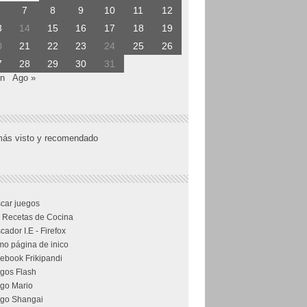
7
8
9
10
11
12
3
14
15
16
17
18
19
0
21
22
23
24
25
26
7
28
29
30
31
un
Ago »
más visto y recomendado
car juegos
 Recetas de Cocina
cador I.E - Firefox
o página de inico
ebook Frikipandi
gos Flash
go Mario
go Shangai