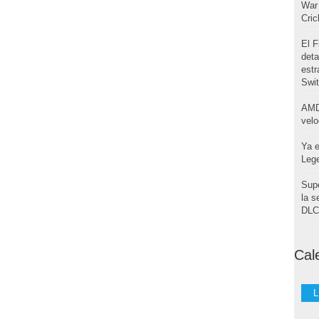
War 
Cri
El F
deta
estr
Swi
AMD
velo
Ya e
Leg
Supe
la s
DLC 
Cal
L