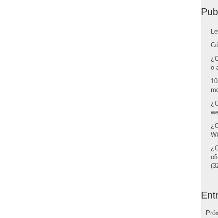
Pub
Le
Có
¿C
o 
10
mo
¿C
we
¿C
Wi
¿C
of
(32
Ent
Pró