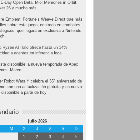
E-Day Open Beta, Mio: Memories in Orbit,
cket 26 y mucho más
ire Emblem: Fortune’s Weave Direct trae más
lles sobre este juego, centrado en combates
atégicos, que llegará en exclusiva a Nintendo
tch
 Ryzen AI Halo ofrece hasta un 34%
cidad a agentes en inferencia loca
stá disponible la nueva temporada de Apex
ends: Marca
r Robot Wars Y celebra el 35º aniversario de
erie con una actualización gratuita y un nuevo
disponible a partir de hoy
endario
julio 2026
M
X
J
V
S
D
1
2
3
4
5