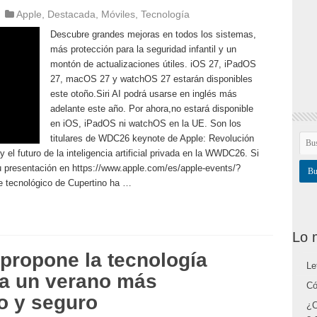
Apple
,
Destacada
,
Móviles
,
Tecnología
Descubre grandes mejoras en todos los sistemas,
más protección para la seguridad infantil y un
montón de actualizaciones útiles. iOS 27, iPadOS
27, macOS 27 y watchOS 27 estarán disponibles
este otoño.Siri AI podrá usarse en inglés más
adelante este año. Por ahora,no estará disponible
en iOS, iPadOS ni watchOS en la UE. Son los
titulares de WDC26 keynote de Apple: Revolución
 el futuro de la inteligencia artificial privada en la WWDC26. Si
u presentación en https://www.apple.com/es/apple-events/?
tecnológico de Cupertino ha …
Lo 
propone la tecnología
Le
ra un verano más
Có
o y seguro
¿C