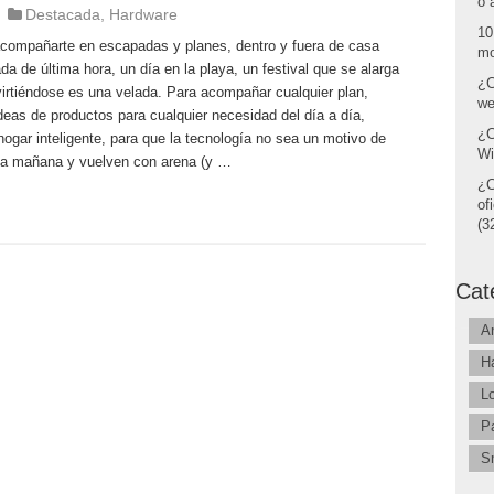
o 
Destacada
,
Hardware
10
compañarte en escapadas y planes, dentro y fuera de casa
mo
a de última hora, un día en la playa, un festival que se alarga
¿C
rtiéndose es una velada. Para acompañar cualquier plan,
we
eas de productos para cualquier necesidad del día a día,
¿C
ogar inteligente, para que la tecnología no sea un motivo de
Wi
 la mañana y vuelven con arena (y …
¿C
of
(32
Cat
A
H
L
P
S