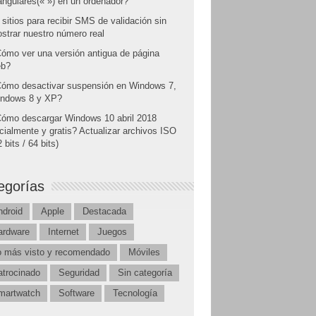
angulares(« ») en un ordenador?
 sitios para recibir SMS de validación sin
strar nuestro número real
ómo ver una versión antigua de página
b?
ómo desactivar suspensión en Windows 7,
ndows 8 y XP?
ómo descargar Windows 10 abril 2018
icialmente y gratis? Actualizar archivos ISO
 bits / 64 bits)
egorías
ndroid
Apple
Destacada
ardware
Internet
Juegos
o más visto y recomendado
Móviles
atrocinado
Seguridad
Sin categoría
martwatch
Software
Tecnología