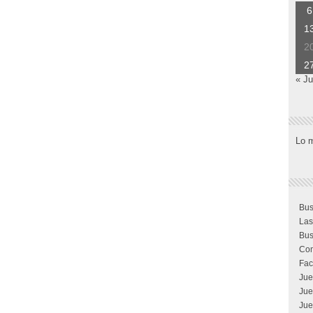
6
1
2
2
« J
Lo 
Bus
Las
Bus
Com
Fac
Jue
Jue
Jue