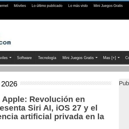
ternet
Móviles
Lo último publicado
Lo más visto
Mini Juegos Gratis
viles
Software
Tecnología
Mini Juegos Gratis
Mas [+]
Co
, 2026
Pub
Apple: Revolución en
senta Siri AI, iOS 27 y el
encia artificial privada en la