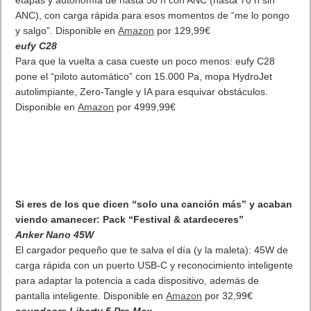
etapas y autonomía de hasta 50 h con ANC (hasta 70 h sin
ANC), con carga rápida para esos momentos de “me lo pongo
y salgo”. Disponible en
Amazon
por 129,99€
eufy C28
Para que la vuelta a casa cueste un poco menos: eufy C28
pone el “piloto automático” con 15.000 Pa, mopa HydroJet
autolimpiante, Zero‑Tangle y IA para esquivar obstáculos.
Disponible en
Amazon
por 4999,99€
Si eres de los que dicen “solo una canción más” y acaban
viendo amanecer: Pack “Festival & atardeceres”
Anker Nano 45W
El cargador pequeño que te salva el día (y la maleta): 45W de
carga rápida con un puerto USB‑C y reconocimiento inteligente
para adaptar la potencia a cada dispositivo, además de
pantalla inteligente. Disponible en
Amazon
por 32,99€
soundcore Liberty 5 Pro Max