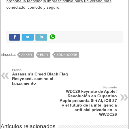
propone la tecnología imprescindible para un verano más
conectado, cómodo y seguro
.
Etiquetas
ANKER
EUFY
SOUNDCORE
Previo
Assassin’s Creed Black Flag
Resynced: camino al
lanzamiento
Siguiente
WDC26 keynote de Apple:
Revolución en Cupertino
Apple presenta Siri AI, iOS 27
y el futuro de la inteligencia
artificial privada en la
WWDC26
Artículos relacionados