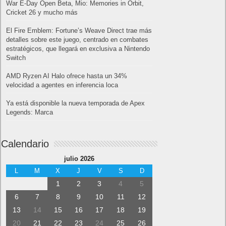
War E-Day Open Beta, Mio: Memories in Orbit,
Cricket 26 y mucho más
El Fire Emblem: Fortune’s Weave Direct trae más
detalles sobre este juego, centrado en combates
estratégicos, que llegará en exclusiva a Nintendo
Switch
AMD Ryzen AI Halo ofrece hasta un 34%
velocidad a agentes en inferencia loca
Ya está disponible la nueva temporada de Apex
Legends: Marca
Calendario
julio 2026
L
M
X
J
V
S
D
1
2
3
4
5
6
7
8
9
10
11
12
13
14
15
16
17
18
19
20
21
22
23
24
25
26