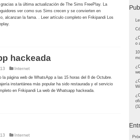
gracias a la última actualización de The Sims FreePlay. La
Pub
 seguidores ver como sus Sims crecen y se convierten en
, alcanzan la fama. . Leer artículo completo en Frikipandi Los
Le
play.
Có
¿C
o 
10
pp hackeada
mo
¿C
013
Internet
we
o la página web de WhatsApp a las 15 horas del 8 de Octubre.
¿C
ería instantánea más popular ha sido restaurada y el servicio
Wi
 completo en Frikipandi La web de Whatsapp hackeada.
¿C
of
(32
Ent
013
Internet
Pró