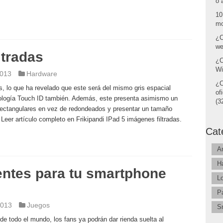
o 
10
mo
¿C
we
ltradas
¿C
Wi
2013
Hardware
¿C
s, lo que ha revelado que este será del mismo gris espacial
of
nología Touch ID también. Además, este presenta asimismo un
(32
 rectangulares en vez de redondeados y presentar un tamaño
 Leer artículo completo en Frikipandi IPad 5 imágenes filtradas.
Cat
A
H
ntes para tu smartphone
L
P
2013
Juegos
S
de todo el mundo, los fans ya podrán dar rienda suelta al