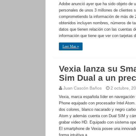
Adobe anunció ayer que ha sido objeto de un
personales de unos 3 millones de clientes 
comprometiendo la información de más de 2
obtenidos incluyen nombres, números de tarj
datos que tienen relación con las cuentas d
información que tiene que ver con tarjetas 
Leer Mas »
Vexia lanza su Sm
Sim Dual a un prec
Juan Cascón Baños
2 octubre, 2
Vexia, marca española líder en navegación 
Phone equipado con procesador Intel Atom. 
dos colores, blanco nacarado y negro carb
Atom y además cuenta con Dual SIM y cám
grabar video HD. Equipado con sistema opera
El smartphone de Vexia posee una innovado
forma intuitiva a …