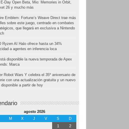
E-Day Open Beta, Mio: Memories in Orbit,
cket 26 y mucho más
ire Emblem: Fortune’s Weave Direct trae más
lles sobre este juego, centrado en combates
atégicos, que llegará en exclusiva a Nintendo
tch
 Ryzen AI Halo ofrece hasta un 34%
cidad a agentes en inferencia loca
stá disponible la nueva temporada de Apex
ends: Marca
r Robot Wars Y celebra el 35º aniversario de
erie con una actualización gratuita y un nuevo
disponible a partir de hoy
endario
agosto 2026
M
X
J
V
S
D
1
2