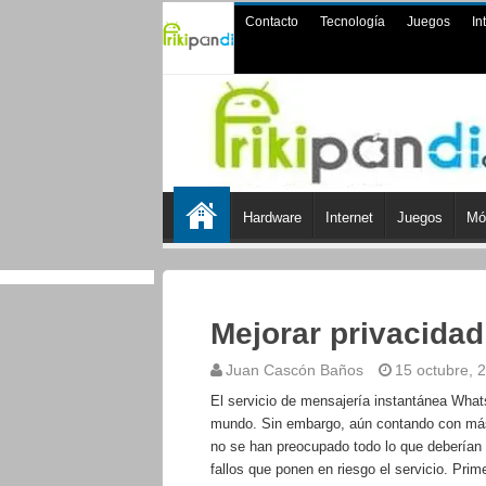
Contacto
Tecnología
Juegos
In
Hardware
Internet
Juegos
Mó
Mejorar privacida
Juan Cascón Baños
15 octubre, 
El servicio de mensajería instantánea Wha
mundo. Sin embargo, aún contando con más 
no se han preocupado todo lo que deberían 
fallos que ponen en riesgo el servicio. Pri