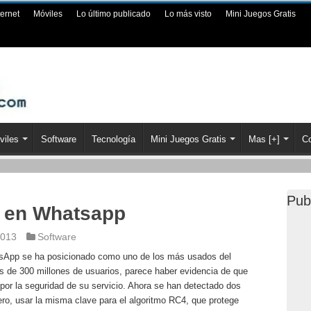
ternet
Móviles
Lo último publicado
Lo más visto
Mini Juegos Gratis
viles
Software
Tecnología
Mini Juegos Gratis
Mas [+]
Co
Pub
d en Whatsapp
2013
Software
tsApp se ha posicionado como uno de los más usados del
de 300 millones de usuarios, parece haber evidencia de que
por la seguridad de su servicio. Ahora se han detectado dos
mero, usar la misma clave para el algoritmo RC4, que protege