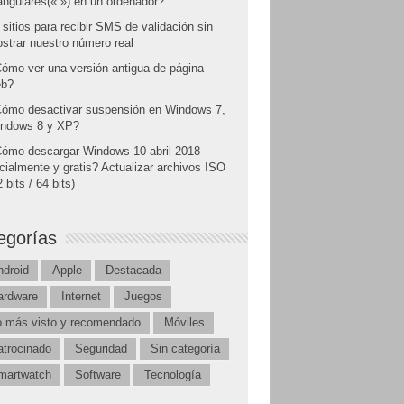
angulares(« ») en un ordenador?
 sitios para recibir SMS de validación sin
strar nuestro número real
ómo ver una versión antigua de página
b?
ómo desactivar suspensión en Windows 7,
ndows 8 y XP?
ómo descargar Windows 10 abril 2018
icialmente y gratis? Actualizar archivos ISO
 bits / 64 bits)
egorías
ndroid
Apple
Destacada
ardware
Internet
Juegos
o más visto y recomendado
Móviles
atrocinado
Seguridad
Sin categoría
martwatch
Software
Tecnología