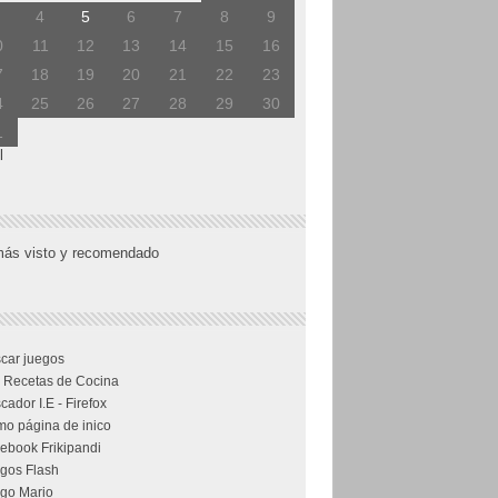
4
5
6
7
8
9
0
11
12
13
14
15
16
7
18
19
20
21
22
23
4
25
26
27
28
29
30
1
l
más visto y recomendado
car juegos
 Recetas de Cocina
cador I.E - Firefox
o página de inico
ebook Frikipandi
gos Flash
go Mario