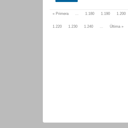
« Primera
...
1.180
1.190
1.200
1.220
1.230
1.240
...
Última »