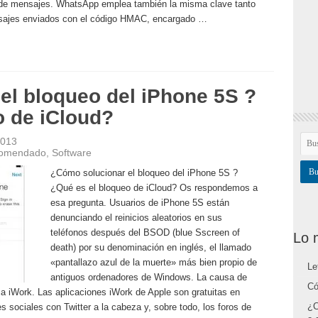
n de mensajes. WhatsApp emplea también la misma clave tanto
ensajes enviados con el código HMAC, encargado …
el bloqueo del iPhone 5S ?
o de iCloud?
2013
ecomendado
,
Software
¿Cómo solucionar el bloqueo del iPhone 5S ?
¿Qué es el bloqueo de iCloud? Os respondemos a
esa pregunta. Usuarios de iPhone 5S están
denunciando el reinicios aleatorios en sus
teléfonos después del BSOD (blue Sscreen of
Lo 
death) por su denominación en inglés, el llamado
«pantallazo azul de la muerte» más bien propio de
Le
antiguos ordenadores de Windows. La causa de
Có
ica iWork. Las aplicaciones iWork de Apple son gratuitas en
¿C
s sociales con Twitter a la cabeza y, sobre todo, los foros de