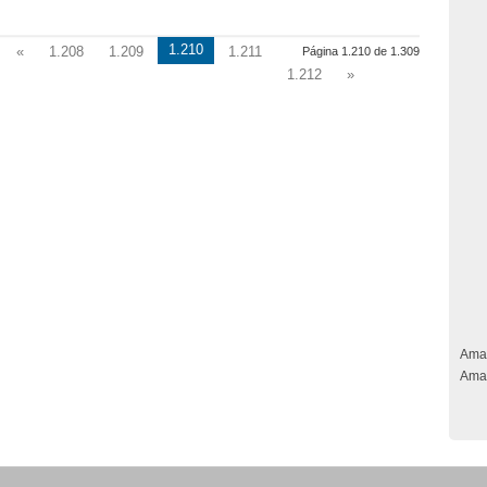
1.210
«
1.208
1.209
1.211
Página 1.210 de 1.309
1.212
»
Ama
Ama