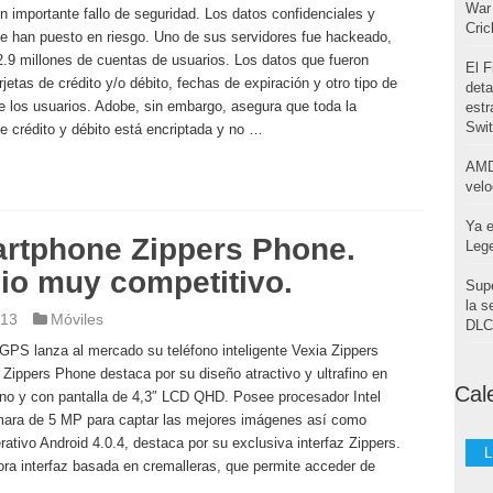
War 
 importante fallo de seguridad. Los datos confidenciales y
Cri
se han puesto en riesgo. Uno de sus servidores fue hackeado,
.9 millones de cuentas de usuarios. Los datos que fueron
El F
etas de crédito y/o débito, fechas de expiración y otro tipo de
deta
e los usuarios. Adobe, sin embargo, asegura que toda la
estr
Swi
de crédito y débito está encriptada y no …
AMD
velo
Ya e
artphone Zippers Phone.
Leg
io muy competitivo.
Supe
la s
013
Móviles
DLC 
GPS lanza al mercado su teléfono inteligente Vexia Zippers
Zippers Phone destaca por su diseño atractivo y ultrafino en
Cal
ono y con pantalla de 4,3″ LCD QHD. Posee procesador Intel
ara de 5 MP para captar las mejores imágenes así como
tivo Android 4.0.4, destaca por su exclusiva interfaz Zippers.
L
ra interfaz basada en cremalleras, que permite acceder de