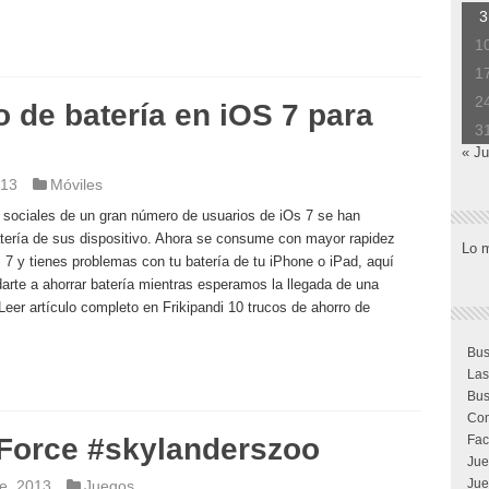
3
1
1
2
o de batería en iOS 7 para
3
« Ju
013
Móviles
 sociales de un gran número de usuarios de iOs 7 se han
batería de sus dispositivo. Ahora se consume con mayor rapidez
Lo 
 7 y tienes problemas con tu batería de tu iPhone o iPad, aquí
rte a ahorrar batería mientras esperamos la llegada de una
 Leer artículo completo en Frikipandi 10 trucos de ahorro de
Bus
Las
Bus
Com
Force #skylanderszoo
Fac
Jue
Jue
e, 2013
Juegos