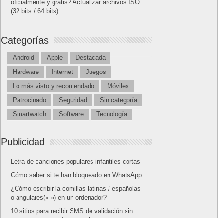
oficialmente y gratis? Actualizar archivos ISO
(32 bits / 64 bits)
Categorías
Android
Apple
Destacada
Hardware
Internet
Juegos
Lo más visto y recomendado
Móviles
Patrocinado
Seguridad
Sin categoría
Smartwatch
Software
Tecnología
Publicidad
Letra de canciones populares infantiles cortas
Cómo saber si te han bloqueado en WhatsApp
¿Cómo escribir la comillas latinas / españolas
o angulares(« ») en un ordenador?
10 sitios para recibir SMS de validación sin