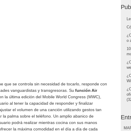
Pub
Le
Có
¿C
o 
10
mo
¿C
we
¿C
Wi
 que se controla sin necesidad de tocarlo, responde con
¿C
ades vanguardistas y transgresoras. Su
función Air
of
en la última edición del Mobile World Congress (MWC),
(32
rio al tener la capacidad de responder y finalizar
ajustar el volumen de una canción utilizando gestos tan
 la palma sobre el teléfono. Un amplio abanico de
Ent
usuario podrá realizar mientras cocina con sus manos
MAR
 ofrecer la máxima comodidad en el día a día de cada