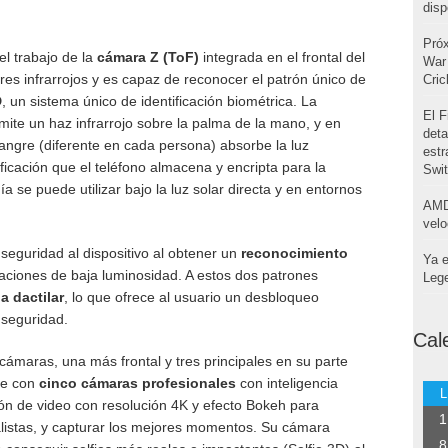
disp
Pró
el trabajo de la
cámara Z (ToF)
integrada en el frontal del
War 
res infrarrojos y es capaz de reconocer el patrón único de
Cri
D
, un sistema único de identificación biométrica. La
El F
te un haz infrarrojo sobre la palma de la mano, y en
deta
angre (diferente en cada persona) absorbe la luz
estr
ificación que el teléfono almacena y encripta para la
Swi
ía se puede utilizar bajo la luz solar directa y en entornos
AMD
velo
eguridad al dispositivo al obtener un
reconocimiento
Ya e
uaciones de baja luminosidad. A estos dos patrones
Leg
a dactilar
, lo que ofrece al usuario un desbloqueo
e seguridad.
Cal
cámaras, una más frontal y tres principales en su parte
ne con
cinco cámaras profesionales
con inteligencia
L
ción de video con resolución 4K y efecto Bokeh para
1
alistas, y capturar los mejores momentos. Su cámara
8