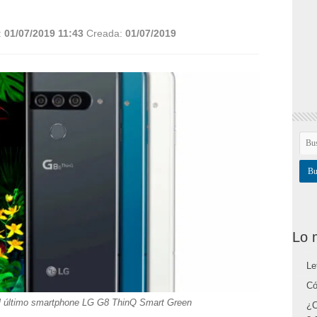
:
01/07/2019 11:43
Creada:
01/07/2019
Lo 
Le
Có
l último smartphone LG G8 ThinQ Smart Green
¿C