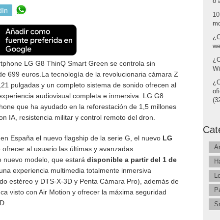
o 
dIn
10
mo
¿C
we
¿C
tphone LG G8 ThinQ Smart Green se controla sin
Wi
ir de 699 euros.La tecnología de la revolucionaria cámara Z
¿C
,21 pulgadas y un completo sistema de sonido ofrecen al
of
 experiencia audiovisual completa e inmersiva.
LG G8
(32
one que ha ayudado en la reforestación de 1,5 millones
 IA, resistencia militar y control remoto del dron.
Cat
en España el nuevo flagship de la serie G, el nuevo
LG
A
 ofrecer al usuario las últimas y avanzadas
te nuevo modelo, que estará
disponible a partir del 1 de
H
 una experiencia multimedia totalmente inmersiva
L
onido estéreo y DTS-X-3D y Penta Cámara Pro), además de
P
nca visto con Air Motion y ofrecer la máxima seguridad
D.
S