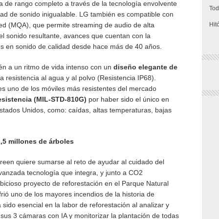
ta de rango completo a través de la tecnología envolvente
Tod
ad de sonido inigualable. LG también es compatible con
ted (MQA), que permite streaming de audio de alta
Hit
el sonido resultante, avances que cuentan con la
os en sonido de calidad desde hace más de 40 años.
n a un ritmo de vida intenso con un
diseño elegante de
resistencia al agua y al polvo (Resistencia IP68).
 uno de los móviles más resistentes del mercado
 resistencia (MIL-STD-810G)
por haber sido el único en
Estados Unidos, como: caídas, altas temperaturas, bajas
,5 millones de árboles
een quiere sumarse al reto de ayudar al cuidado del
avanzada tecnología que integra, y junto a CO2
icioso proyecto de reforestación en el Parque Natural
frió uno de los mayores incendios de la historia de
o esencial en la labor de reforestación al analizar y
 sus 3 cámaras con IA y monitorizar la plantación de todas