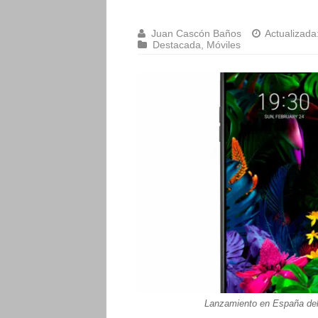
Juan Cascón Baños
Actualizada
Destacada
,
Móviles
Lanzamiento en España de