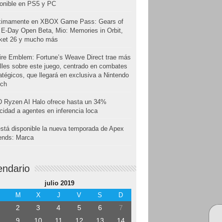
onible en PS5 y PC
ximamente en XBOX Game Pass: Gears of
E-Day Open Beta, Mio: Memories in Orbit,
cket 26 y mucho más
ire Emblem: Fortune’s Weave Direct trae más
lles sobre este juego, centrado en combates
atégicos, que llegará en exclusiva a Nintendo
tch
 Ryzen AI Halo ofrece hasta un 34%
cidad a agentes en inferencia loca
stá disponible la nueva temporada de Apex
ends: Marca
endario
julio 2019
M
X
J
V
S
D
2
3
4
5
6
7
9
10
11
12
13
14