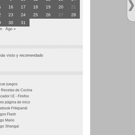
5
16
17
18
19
20
21
2
23
24
25
26
27
28
9
30
31
un
Ago »
más visto y recomendado
car juegos
 Recetas de Cocina
cador I.E - Firefox
o página de inico
ebook Frikipandi
gos Flash
go Mario
go Shangai