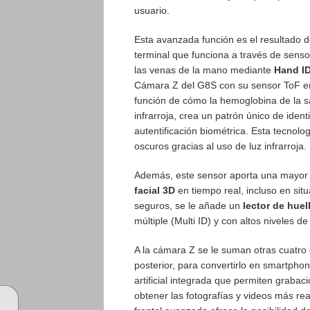
usuario.
Esta avanzada función es el resultado d
terminal que funciona a través de senso
las venas de la mano mediante
Hand I
Cámara Z del G8S con su sensor ToF emi
función de cómo la hemoglobina de la s
infrarroja, crea un patrón único de ident
autentificación biométrica. Esta tecnolog
oscuros gracias al uso de luz infrarroja.
Además, este sensor aporta una mayor s
facial 3D
en tiempo real, incluso en sit
seguros, se le añade un
lector de huell
múltiple (Multi ID) y con altos niveles d
A la cámara Z se le suman otras cuatro 
posterior, para convertirlo en smartpho
artificial integrada que permiten graba
obtener las fotografías y videos más re