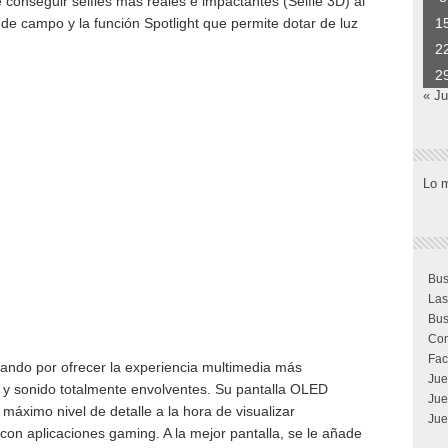
e conseguir selfies más reales e impactantes (Selfie 3D) al
d de campo y la función Spotlight que permite dotar de luz
1
2
2
« J
Lo 
Bus
Las
Bus
Com
Fac
ando por ofrecer la experiencia multimedia más
Jue
 y sonido totalmente envolventes. Su pantalla OLED
Jue
 máximo nivel de detalle a la hora de visualizar
Jue
r con aplicaciones gaming. A la mejor pantalla, se le añade