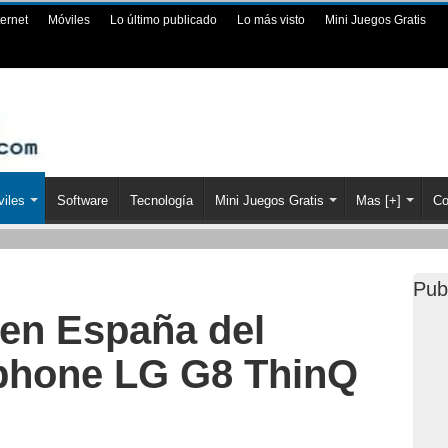
ternet
Móviles
Lo último publicado
Lo más visto
Mini Juegos Gratis
iles
Software
Tecnología
Mini Juegos Gratis
Mas [+]
Co
Pub
en España del
phone LG G8 ThinQ