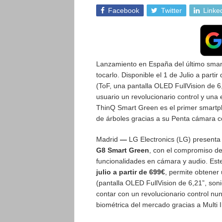
Facebook
Twitter
Linke
Lanzamiento en España del último smar
tocarlo. Disponible el 1 de Julio a part
(ToF, una pantalla OLED FullVision de 6
usuario un revolucionario control y una
ThinQ Smart Green es el primer smartph
de árboles gracias a su Penta cámara con
Madrid
—
LG Electronics (LG) presenta 
G8 Smart Green
, con el compromiso de
funcionalidades en cámara y audio. Es
julio a partir de 699€
, permite obtener
(pantalla OLED FullVision de 6,21”, s
contar con un revolucionario control nu
biométrica del mercado gracias a Multi I