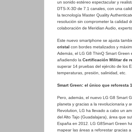
un sonido estéreo espectacular y realis
DTS-X-3D de 7.1 canales, con una calid
la tecnología Master Quality Authentica
resolución sin comprometer la calidad d
colaboración de Meridian Audio, expert
Este nuevo smartphone se ajusta tambié
cristal
con bordes metalizados y máxima 
Además, el LG G8 ThinQ Smart Green es
añadiendo la
Certificación Militar de
superar 14 pruebas del ejército de los 
temperaturas, presión, salinidad, etc.
Smart Green: el único que reforesta 1
Pero, además, el nuevo LG G8 Smart Gr
planeta y gracias a la revolucionaria y 
Revolution, LG ha llevado a cabo un amb
del Alto Tajo (Guadalajara), área que su
España en 2012. LG G8Smart Green ha sid
mapear las áreas a reforestar gracias a