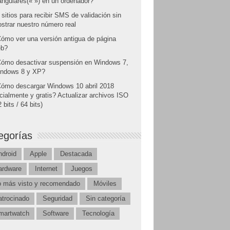
angulares(« ») en un ordenador?
 sitios para recibir SMS de validación sin
strar nuestro número real
ómo ver una versión antigua de página
b?
ómo desactivar suspensión en Windows 7,
ndows 8 y XP?
ómo descargar Windows 10 abril 2018
icialmente y gratis? Actualizar archivos ISO
 bits / 64 bits)
egorías
ndroid
Apple
Destacada
ardware
Internet
Juegos
o más visto y recomendado
Móviles
atrocinado
Seguridad
Sin categoría
martwatch
Software
Tecnología