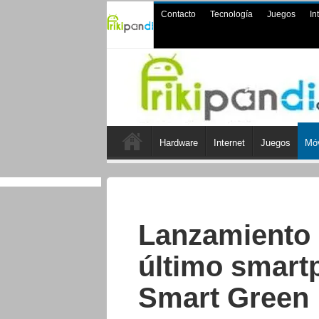
Contacto
Tecnología
Juegos
In
Hardware
Internet
Juegos
Móv
Lanzamiento 
último smart
Smart Green