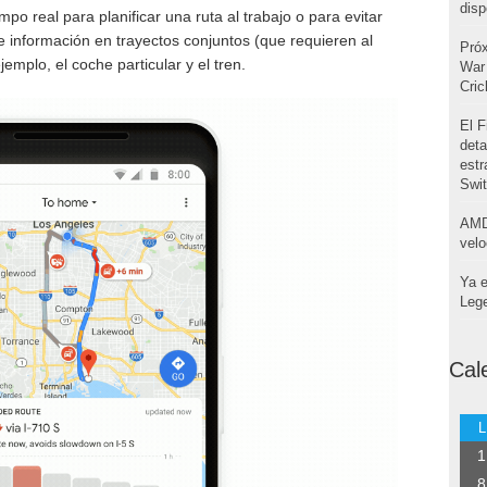
disp
po real para planificar una ruta al trabajo o para evitar
 información en trayectos conjuntos (que requieren al
Pró
mplo, el coche particular y el tren.
War 
Cri
El F
deta
estr
Swi
AMD
velo
Ya e
Leg
Cal
L
1
8