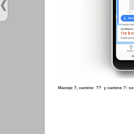
Maneje ?, camine
??
y camine ?: so