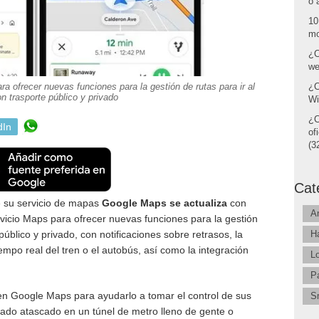
o 
10
mo
¿C
we
a ofrecer nuevas funciones para la gestión de rutas para ir al
¿C
on trasporte público y privado
Wi
¿C
dIn
of
(32
Cat
e su servicio de mapas
Google Maps se actualiza
con
A
vicio Maps para ofrecer nuevas funciones para la gestión
H
 público y privado, con notificaciones sobre retrasos, la
iempo real del tren o el autobús, así como la integración
L
P
n Google Maps para ayudarlo a tomar el control de sus
S
edado atascado en un túnel de metro lleno de gente o