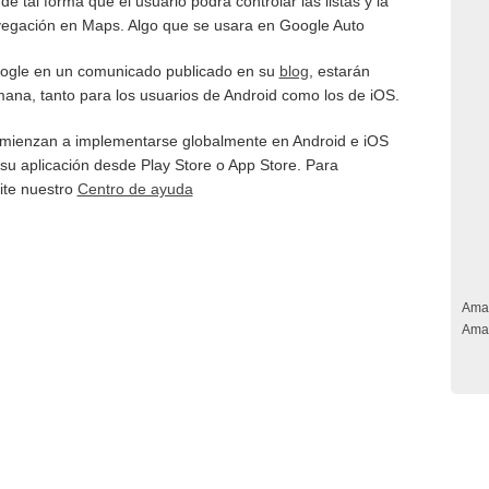
 de tal forma que el usuario podrá controlar las listas y la
vegación en Maps. Algo que se usara en Google Auto
oogle en un comunicado publicado en su
blog
, estarán
emana, tanto para los usuarios de Android como los de iOS.
comienzan a implementarse globalmente en Android e iOS
su aplicación desde Play Store o App Store. Para
site nuestro
Centro de ayuda
Ama
Ama