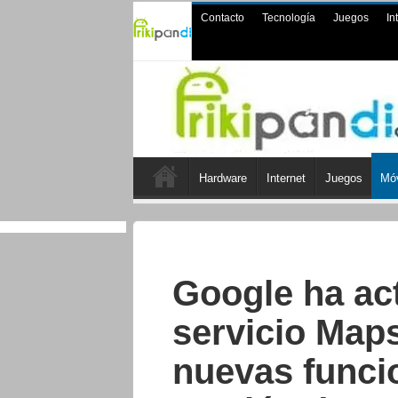
Contacto
Tecnología
Juegos
In
Hardware
Internet
Juegos
Móv
Google ha ac
servicio Maps
nuevas funci