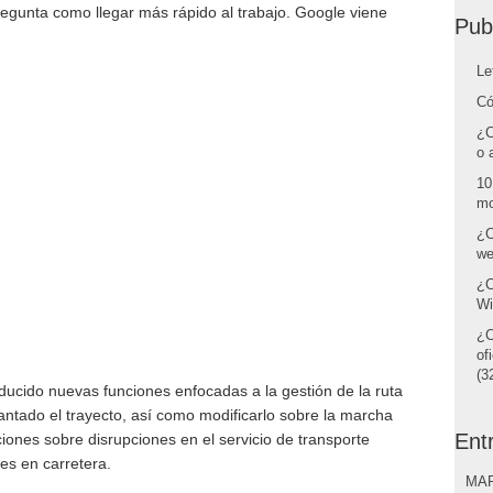
pregunta como llegar más rápido al trabajo. Google viene
Pub
Le
Có
¿C
o 
10
mo
¿C
we
¿C
Wi
¿C
of
(32
ucido nuevas funciones enfocadas a la gestión de la ruta
lantado el trayecto, así como modificarlo sobre la marcha
Ent
aciones sobre disrupciones en el servicio de transporte
tes en carretera.
MAR