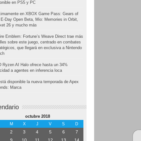
onible en PS5 y PC
ximamente en XBOX Game Pass: Gears of
E-Day Open Beta, Mio: Memories in Orbit,
cket 26 y mucho más
ire Emblem: Fortune’s Weave Direct trae más
lles sobre este juego, centrado en combates
atégicos, que llegará en exclusiva a Nintendo
tch
 Ryzen AI Halo ofrece hasta un 34%
cidad a agentes en inferencia loca
stá disponible la nueva temporada de Apex
ends: Marca
endario
octubre 2018
M
X
J
V
S
D
2
3
4
5
6
7
9
10
11
12
13
14