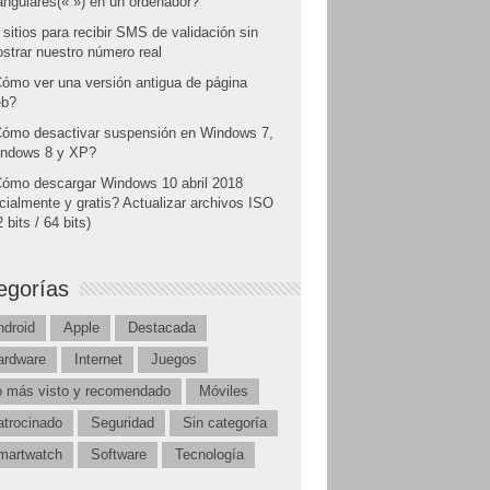
angulares(« ») en un ordenador?
 sitios para recibir SMS de validación sin
strar nuestro número real
ómo ver una versión antigua de página
b?
ómo desactivar suspensión en Windows 7,
ndows 8 y XP?
ómo descargar Windows 10 abril 2018
icialmente y gratis? Actualizar archivos ISO
 bits / 64 bits)
egorías
ndroid
Apple
Destacada
ardware
Internet
Juegos
o más visto y recomendado
Móviles
atrocinado
Seguridad
Sin categoría
martwatch
Software
Tecnología