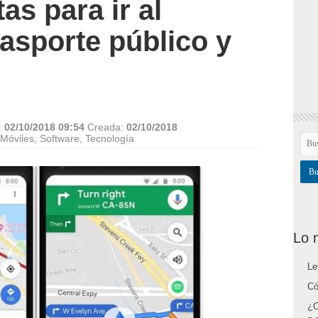
as para ir al
rasporte público y
:
02/10/2018 09:54
Creada:
02/10/2018
Móviles
,
Software
,
Tecnología
Lo 
Le
Có
¿C