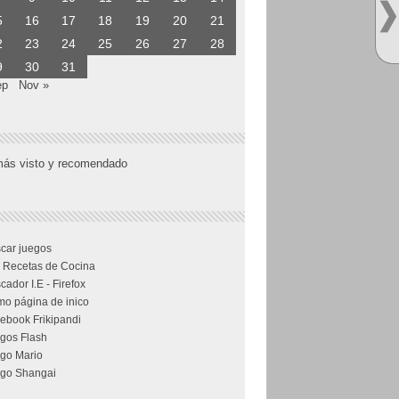
5
16
17
18
19
20
21
2
23
24
25
26
27
28
9
30
31
ep
Nov »
más visto y recomendado
car juegos
 Recetas de Cocina
cador I.E - Firefox
o página de inico
ebook Frikipandi
gos Flash
go Mario
go Shangai