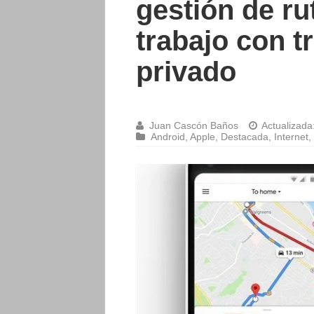
gestión de rut
trabajo con t
privado
Juan Cascón Baños
Actualizada
Android
,
Apple
,
Destacada
,
Internet
,