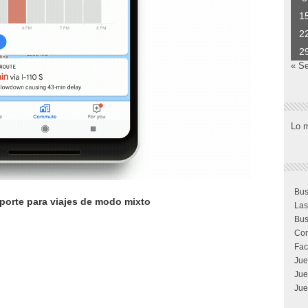
1
2
2
« S
Lo 
Bus
porte para viajes de modo mixto
Las
Bus
Com
Fac
Jue
Jue
Jue