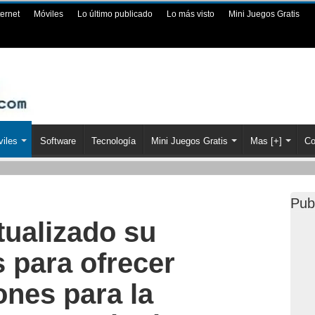
ternet
Móviles
Lo último publicado
Lo más visto
Mini Juegos Gratis
iles
Software
Tecnología
Mini Juegos Gratis
Mas [+]
Co
Pub
tualizado su
 para ofrecer
ones para la