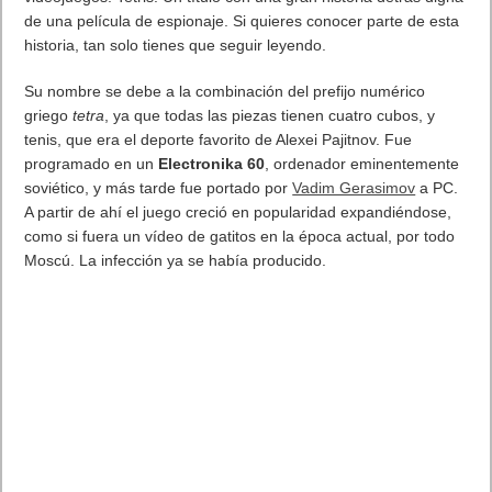
videojuegos: Tetris. Un título con una gran historia detrás digna
de una película de espionaje. Si quieres conocer parte de esta
historia, tan solo tienes que seguir leyendo.
Su nombre se debe a la combinación del prefijo numérico
griego
tetra
, ya que todas las piezas tienen cuatro cubos, y
tenis, que era el deporte favorito de Alexei Pajitnov. Fue
programado en un
Electronika 60
, ordenador eminentemente
soviético, y más tarde fue portado por
Vadim Gerasimov
a PC.
A partir de ahí el juego creció en popularidad expandiéndose,
como si fuera un vídeo de gatitos en la época actual, por todo
Moscú. La infección ya se había producido.