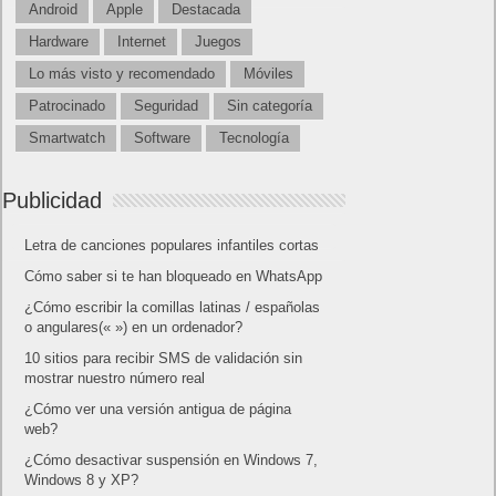
Android
Apple
Destacada
Hardware
Internet
Juegos
Lo más visto y recomendado
Móviles
Patrocinado
Seguridad
Sin categoría
Smartwatch
Software
Tecnología
Publicidad
Letra de canciones populares infantiles cortas
Cómo saber si te han bloqueado en WhatsApp
¿Cómo escribir la comillas latinas / españolas
o angulares(« ») en un ordenador?
10 sitios para recibir SMS de validación sin
mostrar nuestro número real
¿Cómo ver una versión antigua de página
web?
¿Cómo desactivar suspensión en Windows 7,
Windows 8 y XP?