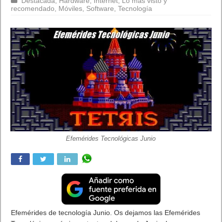
Destacada
,
Hardware
,
Internet
,
Lo más visto y
recomendado
,
Móviles
,
Software
,
Tecnología
Efemérides Tecnológicas Junio
Efemérides de tecnología Junio. Os dejamos las Efemérides