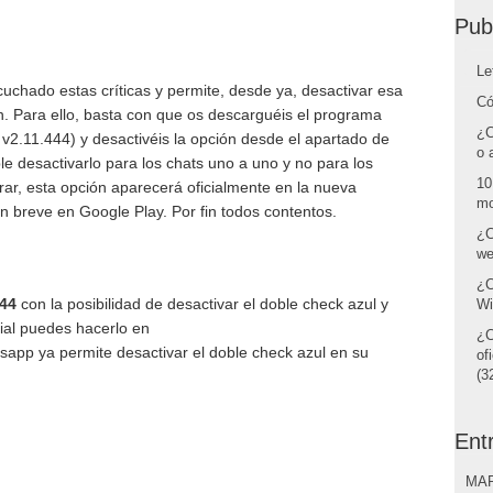
Pub
Le
hado estas críticas y permite, desde ya, desactivar esa
Có
n. Para ello, basta con que os descarguéis el programa
¿C
2.11.444) y desactivéis la opción desde el apartado de
o 
e desactivarlo para los chats uno a uno y no para los
10
ar, esta opción aparecerá oficialmente en la nueva
mo
n breve en Google Play. Por fin todos contentos.
¿C
we
¿C
44
con la posibilidad de desactivar el doble check azul y
Wi
cial puedes hacerlo en
¿C
app ya permite desactivar el doble check azul en su
of
(32
Ent
MAR