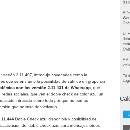
disp
Pró
War 
Cri
El F
deta
estr
Swi
AMD
velo
a versión 2.11.407, introdujo novedades como la
Ya e
Leg
nes que se envían o la posibilidad de salir de un grupo sin
olémica con las versión 2.11.431 de Whatsapp
, que
redes sociales, que ven el doble check de color azul un
Cal
masiado intrusista sobre todo por que no podías
ersión que permite desactivarlo.
L
.11.444
Doble Check azul disponible y posibilidad de
sactivación del doble check azul para mensajes leídos
3