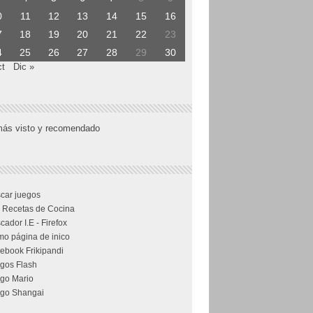
0
11
12
13
14
15
16
7
18
19
20
21
22
23
4
25
26
27
28
29
30
ct
Dic »
más visto y recomendado
car juegos
 Recetas de Cocina
cador I.E - Firefox
o página de inico
ebook Frikipandi
gos Flash
go Mario
go Shangai