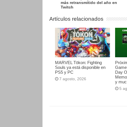
más retransmitido del año en
Twitch
Artículos relacionados
MARVEL Tōkon: Fighting
Próxi
Souls ya está disponible en
Game 
PS5 y PC
Day O
Memori
7 agosto, 2026
y muc
5 a