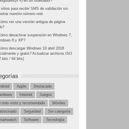
angulares(« ») en un ordenador?
 sitios para recibir SMS de validación sin
strar nuestro número real
ómo ver una versión antigua de página
b?
ómo desactivar suspensión en Windows 7,
ndows 8 y XP?
ómo descargar Windows 10 abril 2018
icialmente y gratis? Actualizar archivos ISO
 bits / 64 bits)
egorías
ndroid
Apple
Destacada
ardware
Internet
Juegos
o más visto y recomendado
Móviles
atrocinado
Seguridad
Sin categoría
martwatch
Software
Tecnología