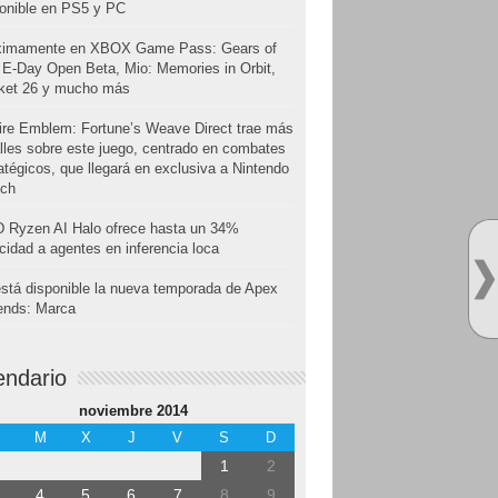
onible en PS5 y PC
ximamente en XBOX Game Pass: Gears of
E-Day Open Beta, Mio: Memories in Orbit,
cket 26 y mucho más
ire Emblem: Fortune’s Weave Direct trae más
lles sobre este juego, centrado en combates
atégicos, que llegará en exclusiva a Nintendo
tch
 Ryzen AI Halo ofrece hasta un 34%
cidad a agentes en inferencia loca
stá disponible la nueva temporada de Apex
ends: Marca
endario
noviembre 2014
M
X
J
V
S
D
1
2
4
5
6
7
8
9