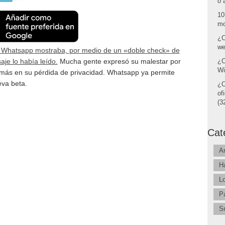
o 
10
mo
¿C
we
: Whatsapp mostraba, por medio de un «doble check» de
aje lo había leído.
Mucha gente expresó su malestar por
¿C
Wi
más en su pérdida de privacidad. Whatsapp ya permite
eva beta.
¿C
of
(32
Cat
A
H
L
P
S