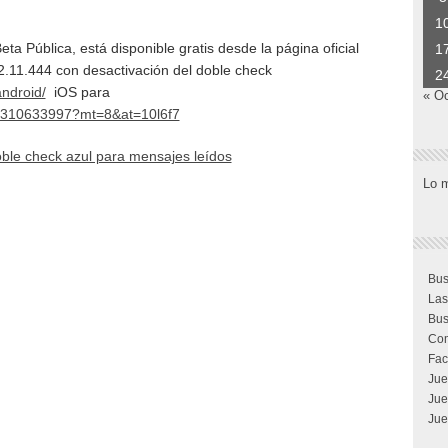
1
a Pública, está disponible gratis desde la página oficial
1
2.11.444 con desactivación del doble check
2
ndroid/
iOS para
« O
/id310633997?mt=8&at=10l6f7
ble check azul para mensajes leídos
Lo 
Bus
Las
Bus
Com
Fac
Jue
Jue
Jue