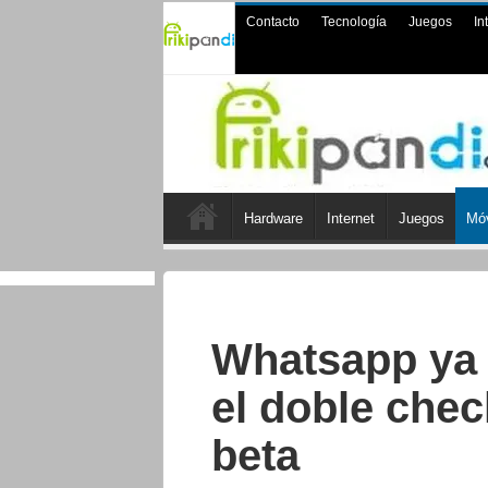
Contacto
Tecnología
Juegos
In
Hardware
Internet
Juegos
Móv
Whatsapp ya 
el doble chec
beta