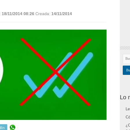
:
18/11/2014 08:26
Creada:
14/11/2014
Lo 
Le
Có
¿C
dIn