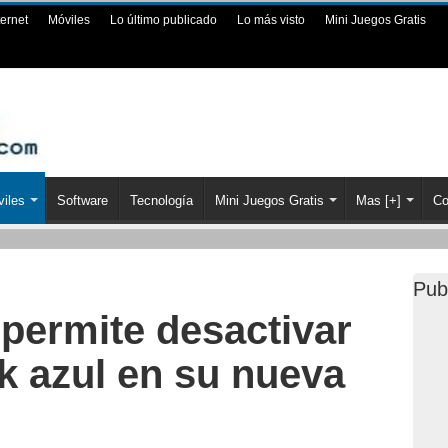
ternet
Móviles
Lo último publicado
Lo más visto
Mini Juegos Gratis
iles
Software
Tecnología
Mini Juegos Gratis
Mas [+]
Co
Pub
permite desactivar
k azul en su nueva