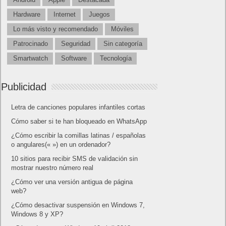
Hardware
Internet
Juegos
Lo más visto y recomendado
Móviles
Patrocinado
Seguridad
Sin categoría
Smartwatch
Software
Tecnología
Publicidad
Letra de canciones populares infantiles cortas
Cómo saber si te han bloqueado en WhatsApp
¿Cómo escribir la comillas latinas / españolas
o angulares(« ») en un ordenador?
10 sitios para recibir SMS de validación sin
mostrar nuestro número real
¿Cómo ver una versión antigua de página
web?
¿Cómo desactivar suspensión en Windows 7,
Windows 8 y XP?