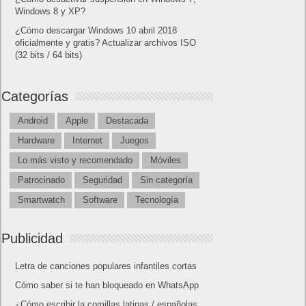
Windows 8 y XP?
¿Cómo descargar Windows 10 abril 2018
oficialmente y gratis? Actualizar archivos ISO
(32 bits / 64 bits)
Categorías
Android
Apple
Destacada
Hardware
Internet
Juegos
Lo más visto y recomendado
Móviles
Patrocinado
Seguridad
Sin categoría
Smartwatch
Software
Tecnología
Publicidad
Letra de canciones populares infantiles cortas
Cómo saber si te han bloqueado en WhatsApp
¿Cómo escribir la comillas latinas / españolas