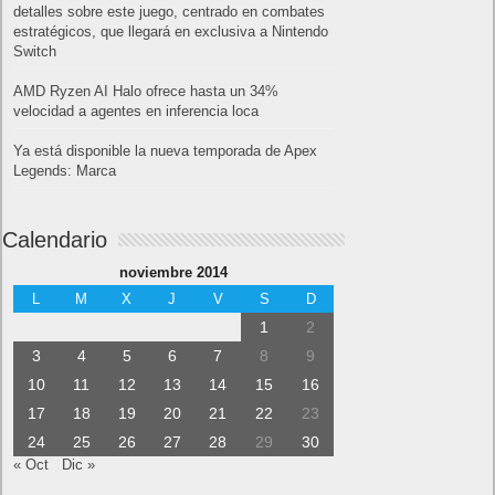
detalles sobre este juego, centrado en combates
estratégicos, que llegará en exclusiva a Nintendo
Switch
AMD Ryzen AI Halo ofrece hasta un 34%
velocidad a agentes en inferencia loca
Ya está disponible la nueva temporada de Apex
Legends: Marca
Calendario
noviembre 2014
L
M
X
J
V
S
D
1
2
3
4
5
6
7
8
9
10
11
12
13
14
15
16
17
18
19
20
21
22
23
24
25
26
27
28
29
30
« Oct
Dic »