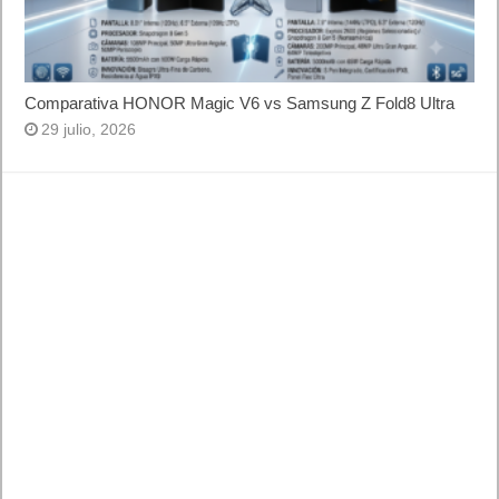
Letra de canciones populares infantiles cortas
Cómo saber si te han bloqueado en WhatsApp
¿Cómo escribir la comillas latinas / españolas
o angulares(« ») en un ordenador?
10 sitios para recibir SMS de validación sin
mostrar nuestro número real
¿Cómo ver una versión antigua de página
web?
¿Cómo desactivar suspensión en Windows 7,
Windows 8 y XP?
¿Cómo descargar Windows 10 abril 2018
oficialmente y gratis? Actualizar archivos ISO
(32 bits / 64 bits)
Entradas recientes
Ya están aquí las novedades de The Grounds y
Clubs de EA SPORTS FC 27
MARVEL Tōkon: Fighting Souls ya está
disponible en PS5 y PC