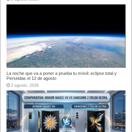
10 sitios para recibir SMS de validación sin
mostrar nuestro número real
¿Cómo ver una versión antigua de página
web?
¿Cómo desactivar suspensión en Windows 7,
Windows 8 y XP?
¿Cómo descargar Windows 10 abril 2018
oficialmente y gratis? Actualizar archivos ISO
(32 bits / 64 bits)
Categorías
Android
Apple
Destacada
Hardware
Internet
Juegos
Lo más visto y recomendado
Móviles
Patrocinado
Seguridad
Sin categoría
Smartwatch
Software
Tecnología
Publicidad