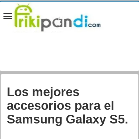
¿Qué es Amiibo la
sorpresa de
Nintendo?