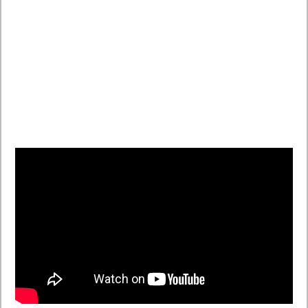
Etiquetas
Amiibo
E3
nintendo
videojuegos
Previo
Presentación de Nintendo en la E3 2014 vídeo
Siguiente
Los mejores accesorios para el Samsung Galaxy S5.
Artículos relacionados
Ya están aquí las novedades de The Grounds y Clubs de EA
SPORTS FC 27
10 agosto, 2026