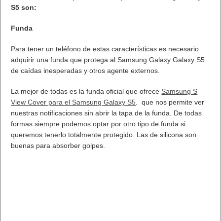
podemos guardar el progreso en la figura para abrir por
ejemplo fases del juego. Hay un chip NFC especial que está
insertado en cada figura para mandar y guardar información.
Cualquier sistema Wii U reconocerá a las figuras sólo con
tocarlas en el GamePad de Wii U y cuando eso suceda, cobran
vida en juegos compatibles
Amiibo estará disponible en varios juegos de Nintendo, primero
en Super Smash Bro y Mario Kart 8, y como explicaba, «Super
Smash Bros.
Llegara en invierno de 2014, justo para la campaña navideña.
Pobrecitos los padres.
. Leer artículo completo en Frikipandi
¿Qué es Amiibo la
sorpresa de Nintendo?
.