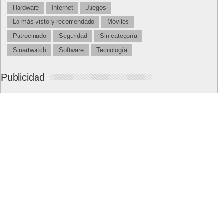
Hardware
Internet
Juegos
Lo más visto y recomendado
Móviles
Patrocinado
Seguridad
Sin categoría
Smartwatch
Software
Tecnología
Publicidad
Letra de canciones populares infantiles cortas
Cómo saber si te han bloqueado en WhatsApp
¿Cómo escribir la comillas latinas / españolas
o angulares(« ») en un ordenador?
10 sitios para recibir SMS de validación sin
mostrar nuestro número real
¿Cómo ver una versión antigua de página
web?
¿Cómo desactivar suspensión en Windows 7,
Windows 8 y XP?
¿Cómo descargar Windows 10 abril 2018