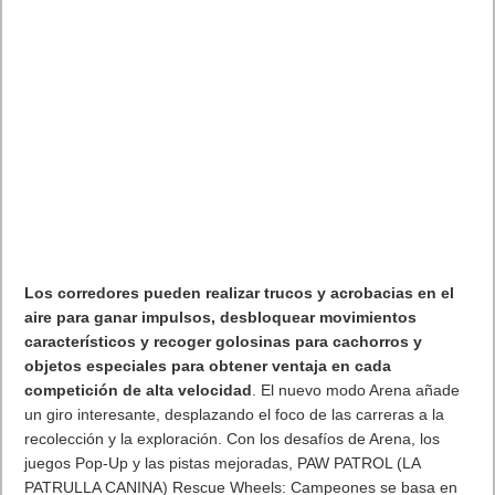
Los corredores pueden realizar trucos y acrobacias en el
aire para ganar impulsos, desbloquear movimientos
característicos y recoger golosinas para cachorros y
objetos especiales para obtener ventaja en cada
competición de alta velocidad
. El nuevo modo Arena añade
un giro interesante, desplazando el foco de las carreras a la
recolección y la exploración. Con los desafíos de Arena, los
juegos Pop-Up y las pistas mejoradas, PAW PATROL (LA
PATRULLA CANINA) Rescue Wheels: Campeones se basa en
la
fórmula básica de las carreras con una nueva variedad y
emocionantes formas de jugar
.
Diseñado pensando en la accesibilidad
, el juego cuenta con
controles intuitivos aptos para niños de tan solo
tres años
, al