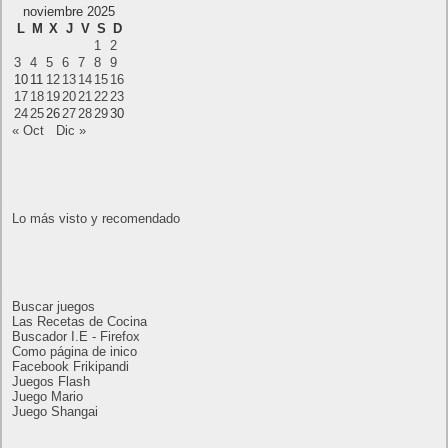
AMD Ryzen AI Halo ofrece hasta un 34%
velocidad a agentes en inferencia loca
Ya está disponible la nueva temporada de Apex
Legends: Marca
Calendario
noviembre 2025
L
M
X
J
V
S
D
1
2
3
4
5
6
7
8
9
10
11
12
13
14
15
16
17
18
19
20
21
22
23
24
25
26
27
28
29
30
« Oct
Dic »