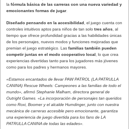
tiempo que ofrece profundidad gracias a las habilidades únicas
de los personajes, nuevos modos y funciones mejoradas que
premian el juego estratégico. Las
familias también pueden
competir juntas en el modo cooperativo local
, lo que crea
experiencias divertidas tanto para los jugadores más jóvenes
como para los padres y hermanos mayores.
«Estamos encantados de llevar PAW PATROL (LA PATRULLA
CANINA) Rescue Wheels: Campeones a las familias de todo el
mundo», afirmó Stephanie Malham, directora general de
Outright Games. «La incorporación de personajes tan queridos
como Roxi, Boomer y el alcalde Humdinger, junto con nuestra
mecánica de carreras accesible pero emocionante, garantiza
una experiencia de juego divertida para los fans de LA
PATRULLA CANINA de todas las edades».
Desde su lanzamiento en 2013,
LA PATRULLA CANINA
,
producida por Spin Master Entertainment, emitida por
Nickelodeon y disponible en Paramount+,
se ha convertido en
una de las franquicias infantiles más populares del
mundo
. Con nuevas temporadas, programas derivados y