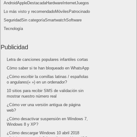
oficialmente y gratis? Actualizar archivos ISO
(32 bits / 64 bits)
Categorías
Android
Apple
Destacada
Hardware
Internet
Juegos
Lo más visto y recomendado
Móviles
Patrocinado
Seguridad
Sin categoría
Smartwatch
Software
Tecnología
Publicidad
Letra de canciones populares infantiles cortas
Cómo saber si te han bloqueado en WhatsApp
¿Cómo escribir la comillas latinas / españolas
o angulares(« ») en un ordenador?
10 sitios para recibir SMS de validación sin