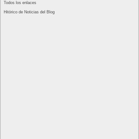
Lo más visto y recomendado
Buscar juegos
Las Recetas de Cocina
Buscador I.E - Firefox
Como página de inico
Facebook Frikipandi
Juegos Flash
Juego Mario
Juego Shangai
Todos los enlaces
Hitórico de Noticias del Blog