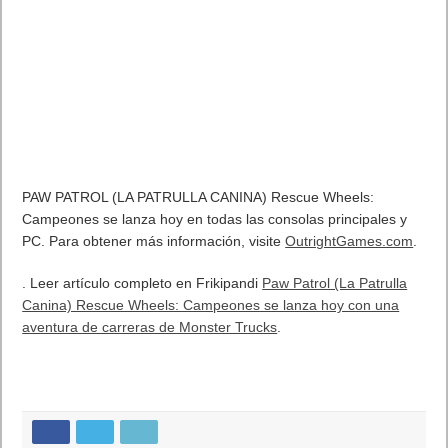
PAW PATROL (LA PATRULLA CANINA) Rescue Wheels:
Campeones se lanza hoy en todas las consolas principales y
PC. Para obtener más información, visite
OutrightGames.com
.
. Leer artículo completo en Frikipandi
Paw Patrol (La Patrulla
Canina) Rescue Wheels: Campeones se lanza hoy con una
aventura de carreras de Monster Trucks
.
Previo
Análisis de Battlefield 6 en
PS5 Pro: gráficos de nueva
hornada, sonido demoledor y