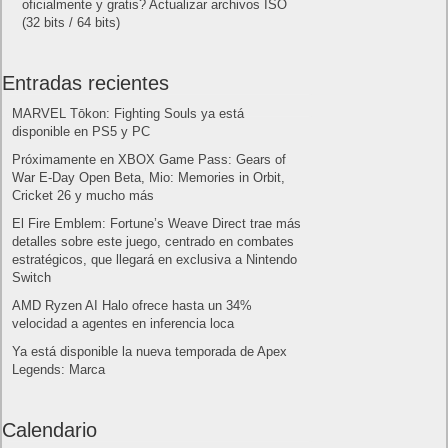
mostrar nuestro número real
¿Cómo ver una versión antigua de página
web?
¿Cómo desactivar suspensión en Windows 7,
Windows 8 y XP?
¿Cómo descargar Windows 10 abril 2018
oficialmente y gratis? Actualizar archivos ISO
(32 bits / 64 bits)
Entradas recientes
MARVEL Tōkon: Fighting Souls ya está
disponible en PS5 y PC
Próximamente en XBOX Game Pass: Gears of
War E-Day Open Beta, Mio: Memories in Orbit,
Cricket 26 y mucho más
El Fire Emblem: Fortune’s Weave Direct trae más
detalles sobre este juego, centrado en combates
estratégicos, que llegará en exclusiva a Nintendo
Switch