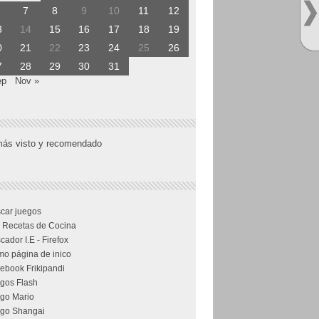
7
8
9
10
11
12
3
14
15
16
17
18
19
0
21
22
23
24
25
26
7
28
29
30
31
ep
Nov »
más visto y recomendado
car juegos
 Recetas de Cocina
cador I.E - Firefox
o página de inico
ebook Frikipandi
gos Flash
go Mario
go Shangai