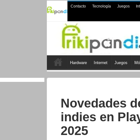
Contacto
Tecnología
Juegos
In
Hardware
Internet
Juegos
Mó
Novedades de
indies en Pla
2025