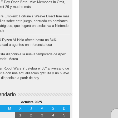
E-Day Open Beta, Mio: Memories in Orbit,
cket 26 y mucho más
ire Emblem: Fortune’s Weave Direct trae más
lles sobre este juego, centrado en combates
atégicos, que llegará en exclusiva a Nintendo
tch
 Ryzen AI Halo ofrece hasta un 34%
cidad a agentes en inferencia loca
stá disponible la nueva temporada de Apex
ends: Marca
r Robot Wars Y celebra el 35º aniversario de
erie con una actualización gratuita y un nuevo
disponible a partir de hoy
endario
octubre 2025
M
X
J
V
S
D
1
2
3
4
5