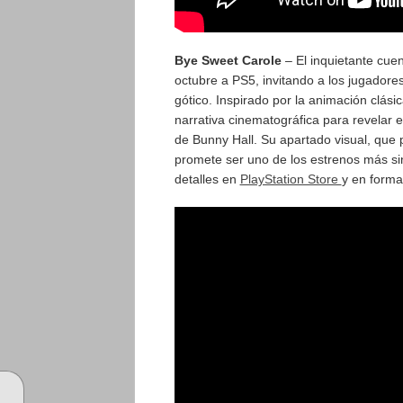
Bye Sweet Carole
– El inquietante cu
octubre a PS5, invitando a los jugadore
gótico. Inspirado por la animación clási
narrativa cinematográfica para revelar 
de Bunny Hall. Su apartado visual, que 
promete ser uno de los estrenos más si
detalles en
PlayStation Store
y en format