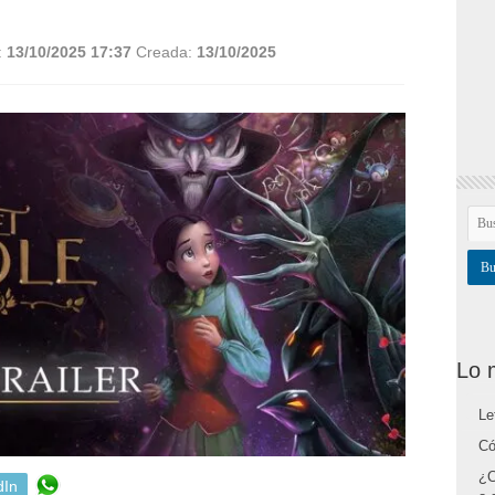
:
13/10/2025 17:37
Creada:
13/10/2025
Lo 
Le
Có
¿C
dIn