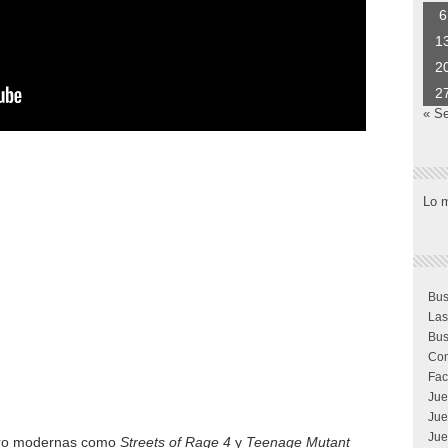
6
1
2
2
« S
Lo 
Bus
Las
Bus
Com
Fac
Jue
Jue
Jue
etro modernas como
Streets of Rage 4
y
Teenage Mutant