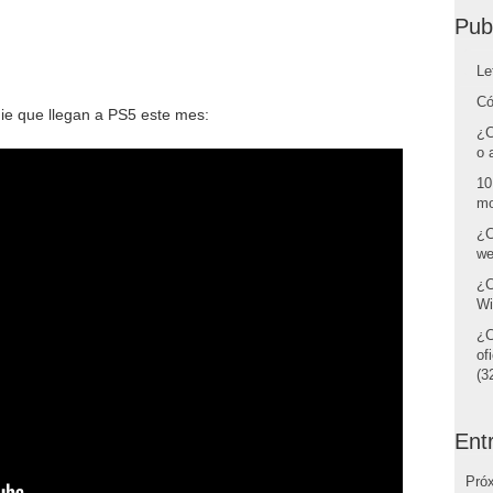
Pub
Le
Có
ie que llegan a PS5 este mes:
¿C
o 
10
mo
¿C
we
¿C
Wi
¿C
of
(32
Ent
Pró