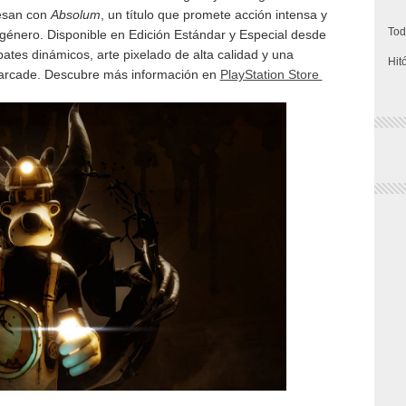
esan con
Absolum
, un título que promete acción intensa y
Tod
 género. Disponible en Edición Estándar y Especial desde
ates dinámicos, arte pixelado de alta calidad y una
Hit
 arcade. Descubre más información en
PlayStation Store