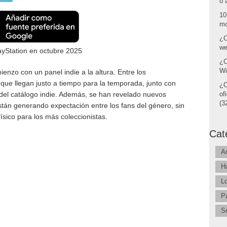
o 
10
mo
¿C
we
ayStation en octubre 2025
¿C
Wi
enzo con un panel indie a la altura. Entre los
que llegan justo a tiempo para la temporada, junto con
¿C
 del catálogo indie. Además, se han revelado nuevos
of
(32
tán generando expectación entre los fans del género, sin
ísico para los más coleccionistas.
Cat
A
H
L
P
S