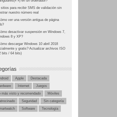
angulares(« ») en un ordenador?
 sitios para recibir SMS de validación sin
strar nuestro número real
ómo ver una versión antigua de página
b?
ómo desactivar suspensión en Windows 7,
ndows 8 y XP?
ómo descargar Windows 10 abril 2018
icialmente y gratis? Actualizar archivos ISO
 bits / 64 bits)
egorías
ndroid
Apple
Destacada
ardware
Internet
Juegos
o más visto y recomendado
Móviles
atrocinado
Seguridad
Sin categoría
martwatch
Software
Tecnología