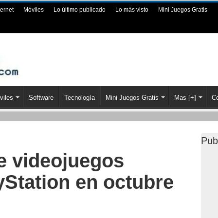
ternet
Móviles
Lo último publicado
Lo más visto
Mini Juegos Gratis
viles
Software
Tecnología
Mini Juegos Gratis
Mas [+]
Co
Pub
 videojuegos
yStation en octubre