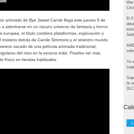
War 
Cri
El F
ento animado de
Bye Sweet Carole
llega este jueves 9 de
deta
s a adentrarse en un oscuro universo de fantasía y horror
estr
ca europea, el título combina plataformas, exploración y
Swi
el misterio detrás de Carole Simmons y el siniestro mundo
AMD
parece sacado de una película animada tradicional,
velo
ngulares del mes en la escena indie. Puedes ver más
o físico en tiendas habituales.
Ya e
Leg
Supe
la s
DLC 
Cal
L