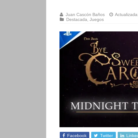
Juan Cascón Baños
Actualizada
Destacada
,
Juegos
Facebook
Twitter
Linke