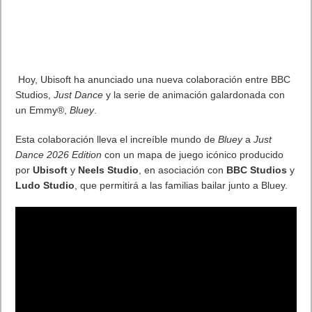
limitaciones evidentes: el audio estaba ausente o muy básico,
la sincronía entre voz y movimiento no era perfecta y en ciertos
prompts (instrucciones) la física o la coherencia visual se
rompían.
Sora 2 viene con un objetivo ambicioso: llevar esta capacidad a
un nivel mucho más avanzado, especialmente mejorando el
audio, los movimientos naturales, y usando una app que
permita compartir de modo social esos vídeos generados.
Según OpenAI, Sora 2 “mejora el realismo, la física y la
capacidad de seguir instrucciones” respecto a su versión
anterior.
Además, Sora 2 se presenta como una app independiente, en
formato similar al de redes de vídeo tipo TikTok, donde los
usuarios pueden crear clips de hasta 10 segundos, ver los de
otros, “remixear” contenido y utilizar ciertas herramientas
sociales integradas.