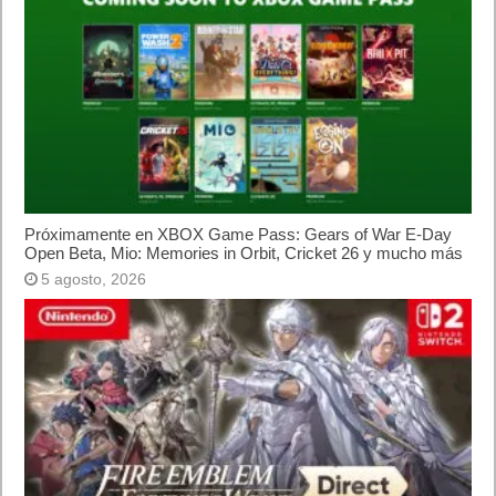
Aunque las demostraciones de Sora han sido muy elogiadas,
los vídeos generados no siempre serán perfectos. En
escenarios complejos, movimientos complicados, perspectivas
múltiples o interacciones entre objetos, pueden surgir
anomalías visuales, errores físicos o incoherencias.
OpenAI
Además, el verdadero desafío está en la sincronía entre voz y
labios, comportamiento natural de personajes, efectos
ambientales, etc. Sora 2 debe mostrar avances sustanciales
para imponerse frente a modelos rivales.
5. Carga computacional y costo
Generar vídeos realistas con IA requiere mucha potencia de
hardware, memoria y capacidad de procesamiento. Si los
servidores o la infraestructura están saturados, la experiencia
de usuario puede verse afectada. OpenAI deberá equilibrar
calidad, latencia y costo para que la app funcione bien
globalmente.
Reacción pública y primeras impresiones
Desde su anuncio, Sora 2 ha levantado interés y opiniones