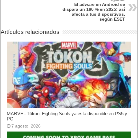
Un trabajo académico reciente llamado
Gender Bias in Text-to-
Video Generation Models
analizó este tipo de sesgos en Sora y
documentó cómo ciertas profesiones o escenarios son
asignados de forma desbalanceada según el género.
OpenAI dice estar consciente y trabaja en equipos dedicados a
reducir esos sesgos.
3. Derechos de imagen y consentimiento
El mecanismo de “cameo” requiere que tú autorices que tu
imagen digital sea usada por otros. Pero ¿qué pasa si alguien
comparte tu cara sin permiso? ¿Dónde queda el límite legal?
¿Cómo se protegen las figuras públicas?
OpenAI ha impuesto restricciones para evitar que se generen
representaciones de celebridades que no hayan dado su
consentimiento explícito. Pero críticamente, esos mecanismos
deben ser seguros, claras y auditable para evitar abusos.
4. Calidad, coherencia y errores