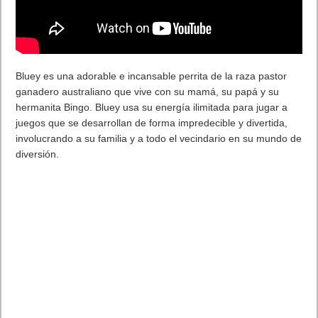
Cómo funciona Sora 2 en la práctica
Registro y acceso
Para usar Sora 2, los usuarios utilizan sus credenciales de
OpenAI (las mismas que para ChatGPT). No es necesario
crear una cuenta nueva. En estos primeros días, la app está
disponible por invitación para iPhone en EE. UU. y
Canadá. OpenAI ha dicho que planea expandir su
disponibilidad a otros países y a Android más adelante.
Características principales
Vídeos de hasta 10 segundos
En esta versión inicial, los clips generados tienen una
duración máxima de 10 segundos.
Audio sincronizado
Una de las grandes novedades: los vídeos pueden tener
voz, efectos o sonido ambiental, con sincronía más realista
que antes.
Función “Cameo” (autorización de imagen)