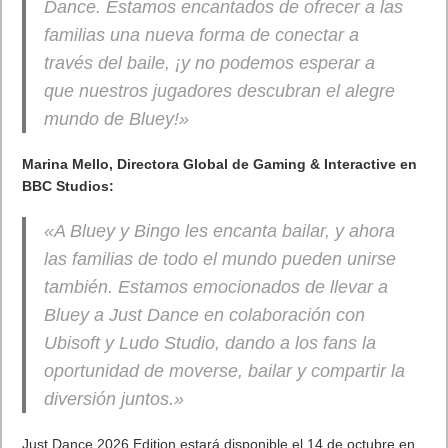
Imagina clases con ilustraciones animadas generadas al
vuelo, explicaciones visuales personalizadas, o ilustraciones
que “cobran vida” con voz y movimiento.
Entretenimiento y redes sociales
Usuarios comunes podrían experimentar con narraciones,
sketchs, animaciones o remixes, y compartirlos con otros
directamente desde la app.
Narrativa digital e innovación artística
Artistas, cineastas, guionistas pueden usar Sora 2 como
herramienta para prototipos, storyboards animados o piezas
artísticas en sí mismas.
Riesgos, críticas y dudas
No todo es color de rosa. La llegada de Sora 2 plantea
preguntas urgentes que la sociedad, los reguladores y las
empresas tendrán que encarar:
1. Deepfakes y desinformación
Una capacidad central de esta app es generar versiones