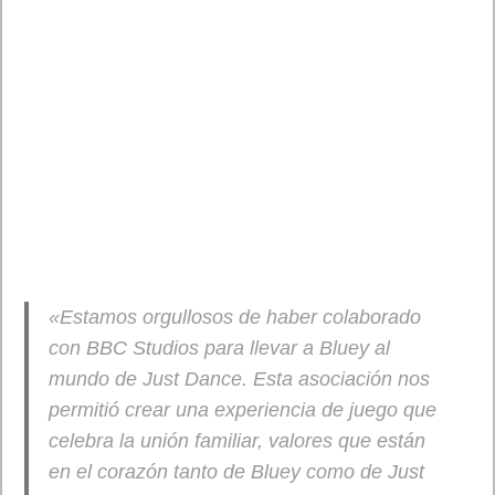
Por su parte, OpenAI busca que Sora 2 sea algo más que un
experimento: aspira a convertirla en una plataforma social de
vídeo generativo. Algunos analistas incluso la ven como un
posible “momento ChatGPT para vídeo”.
Ventajas esperadas y usos potenciales
Sora 2 trae consigo un abanico de oportunidades interesantes:
Creatividad accesible
Cualquier persona podría producir vídeos llamativos sin
tener que grabarlos con cámara o editar con software
complejo. Solo basta una idea, un texto y una autorización
para tu cameo, si lo deseas.
Marketing y publicidad
Empresas, marcas o creadores podrían usar estos vídeos
generados para anuncios, contenidos sociales o promos
rápidas, con menor coste de producción.
Educación y contenido didáctico