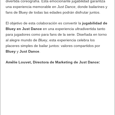
Quienes tengan ChatGPT Pro tendrán acceso a una versión
“Sora 2 Pro” con mejor calidad de vídeo. Con el tiempo,
OpenAI planea ofrecer niveles de suscripción para generar
más contenidos si la demanda lo permite.
El desafío competitivo: ¿cómo se enfrenta Sora 2 al
resto?
El lanzamiento de Sora 2 no ocurre en el vacío. Desde hace
meses, otras compañías vienen desarrollando modelos de
vídeo generativo, como Google con
Veo 3
. En artículos
especializados se señala que Veo 3 ya permite vídeos con
sonido, voz, ambientes, lo que sube el nivel de exigencia para
Sora 2.
Para destacar, el nuevo modelo de OpenAI deberá lograr que
los movimientos, las expresiones faciales, los efectos y la
sincronía de voz sean creíbles y consistentes. Además, tendrá
que mantener un buen rendimiento (rapidez) y no exigir
demasiado del hardware o de los servidores. Un balance
complicado en IA generativa.