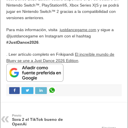
digitales de personas autorizadas (cameos). Pero esto abre la
puerta al mal uso: alguien podría generar versiones falsas de
personas (incluso sin permiso, si las barreras no son lo
suficientemente fuertes), o manipularlas para difundir noticias
falsas. De hecho, ya han aparecido clips virales que usaban
tecnologías similares para mostrar escenarios ficticios muy
realistas, generando confusión.
OpenAI asegura que cada vídeo incluirá metadatos que
identifican que es una creación de IA, lo que ayuda a la
transparencia.
2. Sesgos y estereotipos
Estudios recientes muestran que los modelos de generación de
video pueden reproducir sesgos de género, raza u otros
estereotipos presentes en sus datos de entrenamiento. En el
caso de Sora, se ha observado que ante prompts neutrales, el
modelo tiende a asociar ciertos roles (por ejemplo, piloto,
ejecutivo) con hombres, y trabajos de cuidado o servicio con
mujeres.