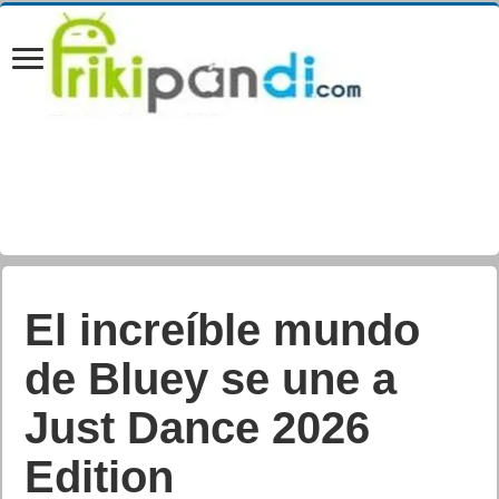
Sora 2 el TikTok
bueno de OpenAi
Juan Cascón Baños
Actualizada:
01/10/2025 16:24
Creada:
01/10/2025