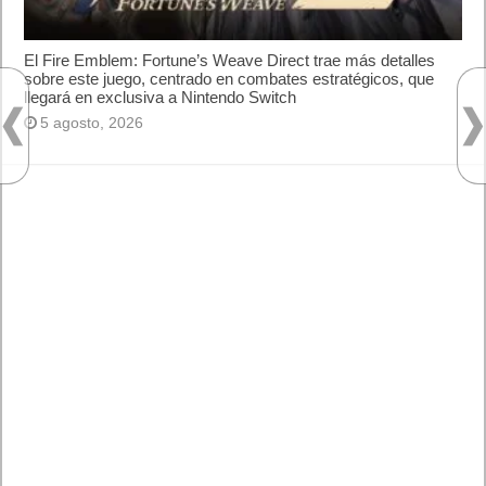
encontradas. Algunos perfiles tecnológicos y medios lo
comparan con el protagonismo que tuvo ChatGPT en su
momento — una especie de “ChatGPT para vídeo” — por su
potencial disruptivo.
Sin embargo, también hay críticas cautelosas sobre los riesgos
antes mencionados: los medios advierten que este tipo de
tecnología puede potenciar la desinformación, los deepfakes y
poner en jaque la confiabilidad de lo que vemos en internet.
Algunos creativos han expresado entusiasmo: la posibilidad de
hacer animaciones o vídeos personalizados con rapidez les
abre una puerta nueva en su flujo de trabajo. Pero otros
advierten: “esto podría desplazar trabajos de producción
audiovisual básico, si la tecnología se vuelve muy accesible”.
Por otro lado, expertos en ética tecnológica y derechos
digitales resaltan que será esencial regular su uso, garantizar
transparencia, mecanismos de reclamación y auditorías
independientes.