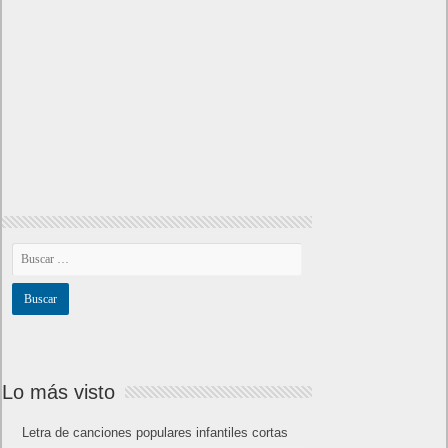
El Fire Emblem: Fortune’s Weave Direct trae más detalles sobre
este juego, centrado en combates estratégicos, que llegará en
exclusiva a Nintendo Switch
5 agosto, 2026
Publicidad