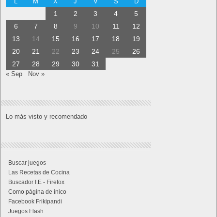
Categorías
Android
Apple
Destacada
Hardware
Internet
Juegos
Lo más visto y recomendado
Móviles
Patrocinado
Seguridad
Sin categoría
Smartwatch
Software
Tecnología
Publicidad
Letra de canciones populares infantiles cortas
Cómo saber si te han bloqueado en WhatsApp
¿Cómo escribir la comillas latinas / españolas
o angulares(« ») en un ordenador?
10 sitios para recibir SMS de validación sin
mostrar nuestro número real
¿Cómo ver una versión antigua de página
web?
¿Cómo desactivar suspensión en Windows 7,
Windows 8 y XP?