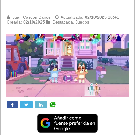
Destacada
,
Internet
,
Móviles
,
Software
,
Tecnología
OpenAi. ChatGPT
espera convertir su nueva red social de
vídeos hechos con IA llamada
Sora 2
, en un
TikTok bueno
,
ni
contenido tóxico
ni
adictivo
, sólo creativo.
Sam
Altman,
CEO de OpenAI
, «si no podemos arreglarlo». Si se