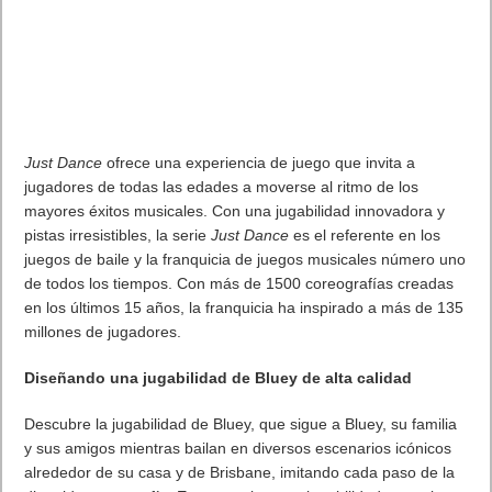
Si un usuario graba un vídeo de sí mismo, puede dar
permiso para que otros lo usen como “cameo” en sus
propios vídeos generados por la IA. Es decir, alguien puede
“invocar” tu versión digital en un clip, si tú lo autorizaste.
En estos casos, la persona sigue siendo “co-dueña” del
resultado final y puede revocar el acceso o eliminar el vídeo.
Interacción social y remix
La app tiene un feed vertical de vídeos, con opciones de me
gusta, comentarios y “remix” de vídeos (tomar un clip y
modificarlo).
Restricciones de contenido
OpenAI ha establecido límites claros para evitar abuso: no
se permitirá generar imágenes de celebridades sin su
consentimiento, ni contenido sexual explícito, ni escenas
violentas extremas.
Modelos de uso y versiones
La versión básica de Sora 2 estará disponible de forma gratuita
con límites de uso (dependiendo de la capacidad del sistema).