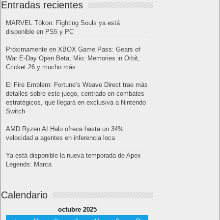
Lo más visto
Letra de canciones populares infantiles cortas
Cómo saber si te han bloqueado en WhatsApp
¿Cómo escribir la comillas latinas / españolas
o angulares(« ») en un ordenador?
10 sitios para recibir SMS de validación sin
mostrar nuestro número real
¿Cómo ver una versión antigua de página
web?
¿Cómo desactivar suspensión en Windows 7,
Windows 8 y XP?
¿Cómo descargar Windows 10 abril 2018
oficialmente y gratis? Actualizar archivos ISO
(32 bits / 64 bits)