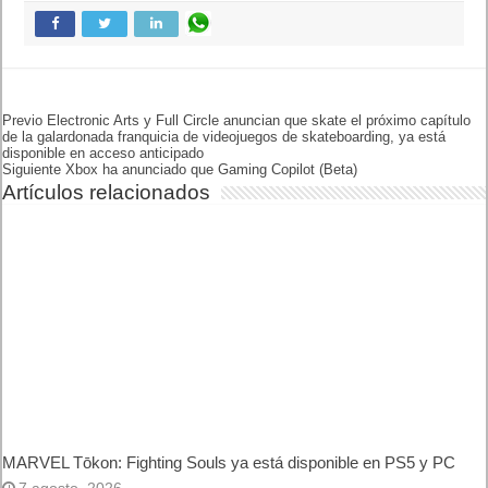
Pero cuidado: aquí fuera, cada paso es una lucha por la
supervivencia, especialmente cuando anochece y la tensión
aumenta con la llegada de los verdaderos horrores nocturnos.
Para más información sobre la franquicia
Dying Light
y
Techland, visita
www.dyinglightgame.com
.
. Leer artículo completo en Frikipandi
Dying Light: The Beast ya
está disponible
.