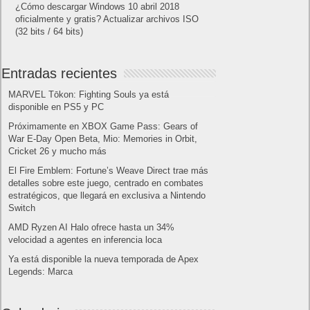
¿Cómo ver una versión antigua de página
web?
¿Cómo desactivar suspensión en Windows 7,
Windows 8 y XP?
¿Cómo descargar Windows 10 abril 2018
oficialmente y gratis? Actualizar archivos ISO
(32 bits / 64 bits)
Categorías
Android
Apple
Destacada
Hardware
Internet
Juegos
Lo más visto y recomendado
Móviles
Patrocinado
Seguridad
Sin categoría
Smartwatch
Software
Tecnología
Publicidad
Letra de canciones populares infantiles cortas