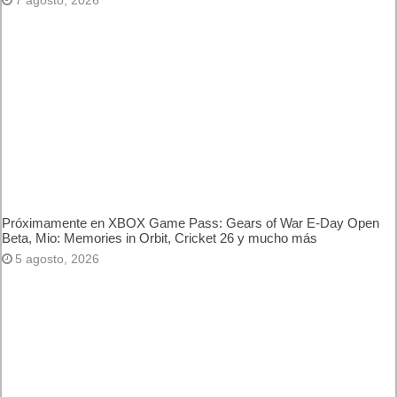
Previo
Electronic Arts y Full Circle
anuncian que skate el
próximo capítulo de la
galardonada franquicia de
videojuegos de
skateboarding, ya está
disponible en acceso
anticipado
Siguiente
Xbox ha anunciado que
Gaming Copilot (Beta)
Artículos relacionados