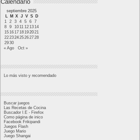
Cómo saber si te han bloqueado en WhatsApp
¿Cómo escribir la comillas latinas / españolas
o angulares(« ») en un ordenador?
10 sitios para recibir SMS de validación sin
mostrar nuestro número real
¿Cómo ver una versión antigua de página
web?
¿Cómo desactivar suspensión en Windows 7,
Windows 8 y XP?
¿Cómo descargar Windows 10 abril 2018
oficialmente y gratis? Actualizar archivos ISO
(32 bits / 64 bits)
Entradas recientes
MARVEL Tōkon: Fighting Souls ya está
disponible en PS5 y PC
Próximamente en XBOX Game Pass: Gears of
War E-Day Open Beta, Mio: Memories in Orbit,