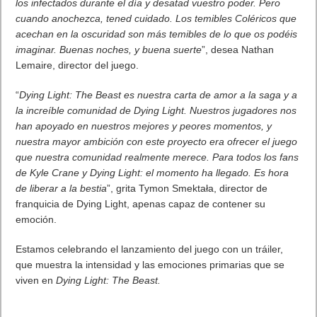
Techland.
“Ha llegado el momento. Castor Woods ya
está abierto para que lo exploréis, y no
podemos estar más emocionados de que
experimentéis lo que hemos estado
construyendo. Hemos llevado nuestro
sistema de parkour a un nuevo nivel, creado
el mundo abierto más diverso hasta la fecha
y hecho que nuestro combate sea más
visceral que nunca. Adelante. Destrozad a
los infectados durante el día y desatad
vuestro poder. Pero cuando anochezca,
tened cuidado. Los temibles Coléricos que
acechan en la oscuridad son más temibles
de lo que os podéis imaginar. Buenas
noches, y buena suerte
”, desea Nathan