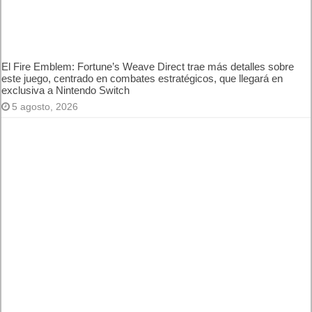
MARVEL Tōkon: Fighting Souls ya está disponible en PS5 y
PC
7 agosto, 2026
Próximamente en XBOX Game Pass: Gears of War E-Day
Open Beta, Mio: Memories in Orbit, Cricket 26 y mucho más
5 agosto, 2026