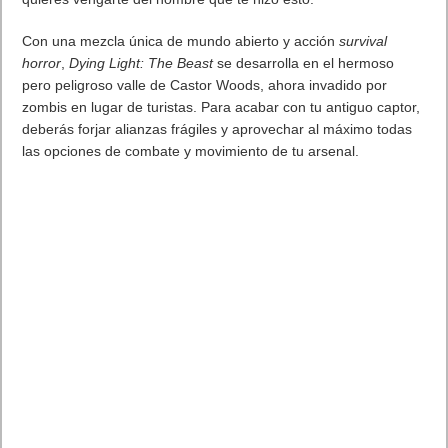
Acerca del juego
Eres Kyle Crane. Tras ser capturado por el Barón y soportar
sus dolorosos experimentos durante años, logras escapar. Al
quedar en el límite de la humanidad, con una mezcla de ADN
humano y zombi, luchas por controlar a tu bestia interior y el
conflico que ello conlleva. Pero tendrás que conseguirlo si
quieres vengarte del hombre que te hizo esto.
Con una mezcla única de mundo abierto y acción
survival