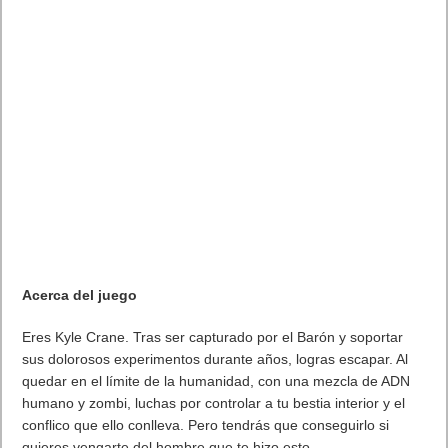
viven en
Dying Light: The Beast.
Echa un vistazo al tráiler: