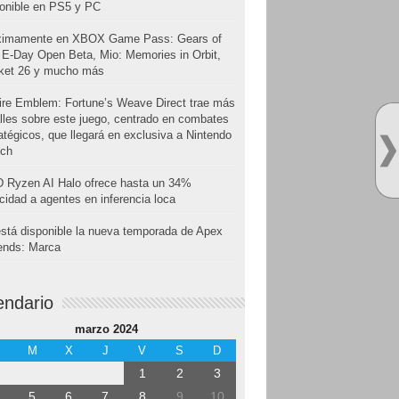
onible en PS5 y PC
ximamente en XBOX Game Pass: Gears of
E-Day Open Beta, Mio: Memories in Orbit,
cket 26 y mucho más
ire Emblem: Fortune’s Weave Direct trae más
lles sobre este juego, centrado en combates
atégicos, que llegará en exclusiva a Nintendo
tch
 Ryzen AI Halo ofrece hasta un 34%
cidad a agentes en inferencia loca
stá disponible la nueva temporada de Apex
ends: Marca
endario
marzo 2024
M
X
J
V
S
D
1
2
3
5
6
7
8
9
10