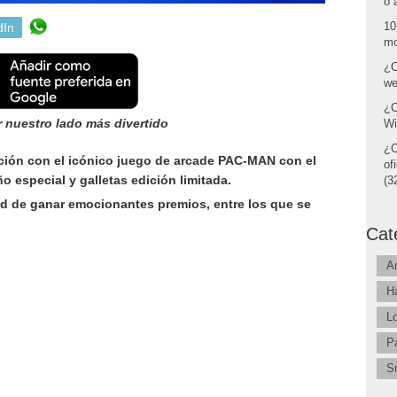
o 
10
dIn
mo
¿C
we
¿C
nuestro lado más divertido
Wi
¿C
ción con el icónico juego de arcade PAC-MAN con el
of
 especial y galletas edición limitada.
(32
dad de ganar emocionantes premios, entre los que se
Cat
A
H
L
P
S