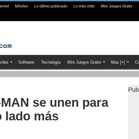
ternet
Móviles
Lo último publicado
Lo más visto
Mini Juegos Gratis
viles
Software
Tecnología
Mini Juegos Gratis
Mas [+]
Co
Pub
MAN se unen para
o lado más