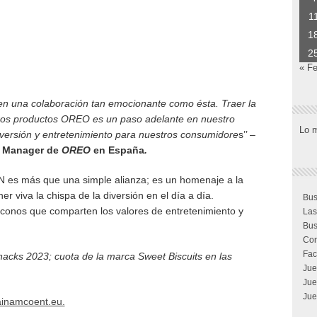
1
1
2
« F
 una colaboración tan emocionante como ésta. Traer la
ros productos OREO es un paso adelante en nuestro
Lo 
ersión y entretenimiento para nuestros consumidore
s’’ –
d Manager de
OREO
en España
.
 es más que una simple alianza; es un homenaje a la
r viva la chispa de la diversión en el día a día.
Bus
iconos que comparten los valores de entretenimiento y
Las
Bus
Com
Fac
Snacks 2023; cuota de la marca Sweet Biscuits en las
Jue
Jue
Jue
inamcoent.eu.