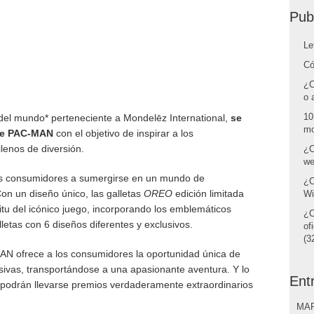
Pub
Le
Có
¿C
o 
10
del mundo* perteneciente a Mondelēz International,
se
mo
ade PAC-MAN
con el objetivo de inspirar a los
lenos de diversión.
¿C
we
los consumidores a sumergirse en un mundo de
¿C
Con un diseño único, las galletas
OREO
edición limitada
Wi
tu del icónico juego, incorporando los emblemáticos
¿C
letas con 6 diseños diferentes y exclusivos.
of
(32
N ofrece a los consumidores la oportunidad única de
usivas, transportándose a una apasionante aventura. Y lo
Ent
podrán llevarse premios verdaderamente extraordinarios
MAR