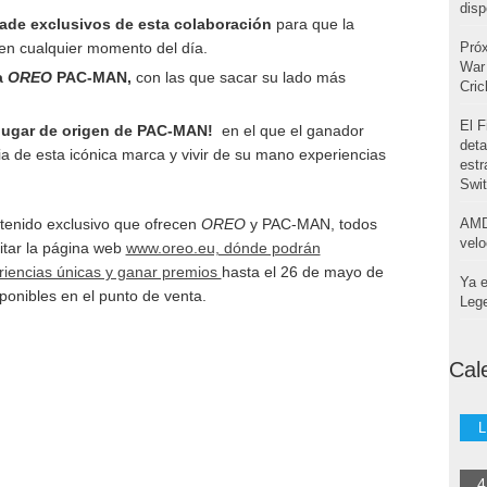
disp
cade exclusivos de esta colaboración
para que la
n cualquier momento del día.
Pró
War 
a
OREO
PAC-MAN,
con las que sacar su lado más
Cri
El F
 lugar de origen de PAC-MAN!
en el que el ganador
deta
ria de esta icónica marca y vivir de su mano experiencias
estr
Swi
ontenido exclusivo que ofrecen
OREO
y PAC-MAN, todos
AMD
velo
itar la página web
www.oreo.eu, dónde podrán
riencias únicas y ganar premios
hasta el 26 de mayo de
Ya e
ponibles en el punto de venta.
Leg
Cal
L
4