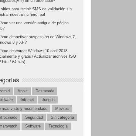
angulares(« ») en un ordenador?
 sitios para recibir SMS de validación sin
strar nuestro número real
ómo ver una versión antigua de página
b?
ómo desactivar suspensión en Windows 7,
ndows 8 y XP?
ómo descargar Windows 10 abril 2018
icialmente y gratis? Actualizar archivos ISO
 bits / 64 bits)
egorías
ndroid
Apple
Destacada
ardware
Internet
Juegos
o más visto y recomendado
Móviles
atrocinado
Seguridad
Sin categoría
martwatch
Software
Tecnología