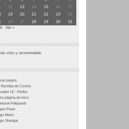
1
12
13
14
15
16
17
8
19
20
21
22
23
24
5
26
27
28
29
30
31
eb
Abr »
más visto y recomendado
car juegos
 Recetas de Cocina
cador I.E - Firefox
o página de inico
ebook Frikipandi
gos Flash
go Mario
go Shangai