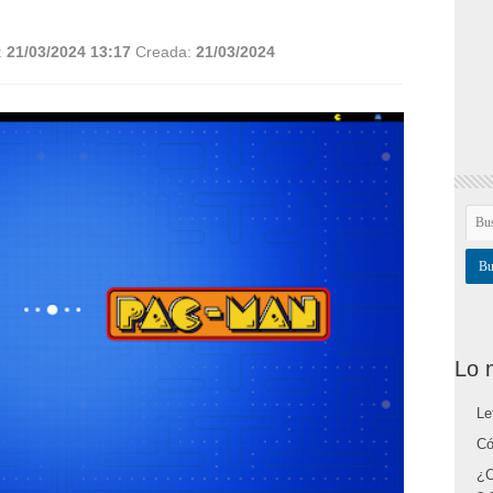
:
21/03/2024 13:17
Creada:
21/03/2024
Lo 
Le
Có
¿C