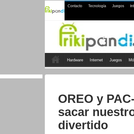
Contacto
Tecnología
Juegos
In
Hardware
Internet
Juegos
Mó
OREO y PAC-
sacar nuestr
divertido