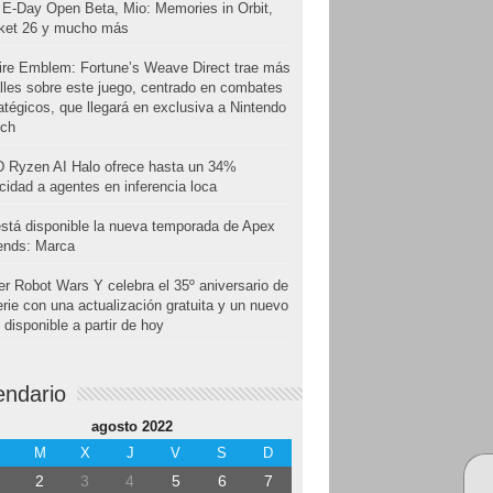
E-Day Open Beta, Mio: Memories in Orbit,
cket 26 y mucho más
ire Emblem: Fortune’s Weave Direct trae más
lles sobre este juego, centrado en combates
atégicos, que llegará en exclusiva a Nintendo
tch
 Ryzen AI Halo ofrece hasta un 34%
cidad a agentes en inferencia loca
stá disponible la nueva temporada de Apex
ends: Marca
r Robot Wars Y celebra el 35º aniversario de
erie con una actualización gratuita y un nuevo
disponible a partir de hoy
endario
agosto 2022
M
X
J
V
S
D
2
3
4
5
6
7