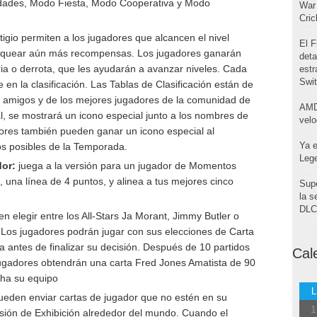
idades, Modo Fiesta, Modo Cooperativa y Modo
War 
Cri
igio permiten a los jugadores que alcancen el nivel
El F
oquear aún más recompensas. Los jugadores ganarán
deta
a o derrota, que les ayudarán a avanzar niveles. Cada
estr
Swi
en la clasificación. Las Tablas de Clasificación están de
de amigos y de los mejores jugadores de la comunidad de
AMD
 se mostrará un icono especial junto a los nombres de
velo
dores también pueden ganar un icono especial al
Ya e
ios posibles de la Temporada.
Leg
or:
juega a la versión para un jugador de Momentos
, una línea de 4 puntos, y alinea a tus mejores cinco
Supe
la s
DLC 
 elegir entre los All-Stars Ja Morant, Jimmy Butler o
. Los jugadores podrán jugar con sus elecciones de Carta
a antes de finalizar su decisión. Después de 10 partidos
Cal
gadores obtendrán una carta Fred Jones Amatista de 90
ha su equipo
L
ueden enviar cartas de jugador que no estén en su
1
sión de Exhibición alrededor del mundo. Cuando el