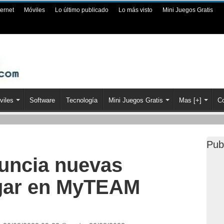
ternet
Móviles
Lo último publicado
Lo más visto
Mini Juegos Gratis
viles
Software
Tecnología
Mini Juegos Gratis
Mas [+]
Co
Pub
uncia nuevas
ugar en MyTEAM