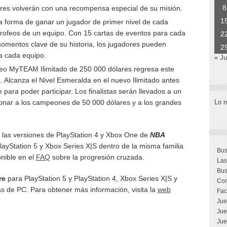
8
dores volverán con una recompensa especial de su misión.
1
 forma de ganar un jugador de primer nivel de cada
 Trofeos de un equipo. Con 15 cartas de eventos para cada
2
omentos clave de su historia, los jugadores pueden
2
a cada equipo.
« Ju
eo MyTEAM Ilimitado de 250 000 dólares regresa este
 Alcanza el Nivel Esmeralda en el nuevo Ilimitado antes
 para poder participar. Los finalistas serán llevados a un
onar a los campeones de 50 000 dólares y a los grandes
Lo 
 las versiones de PlayStation 4 y Xbox One de
NBA
PlayStation 5 y Xbox Series X|S dentro de la misma familia
Bus
nible en el
FAQ
sobre la progresión cruzada.
Las
Bus
re
para PlayStation 5 y PlayStation 4, Xbox Series X|S y
Com
s de PC. Para obtener más información, visita la
web
Fac
Jue
Jue
Jue