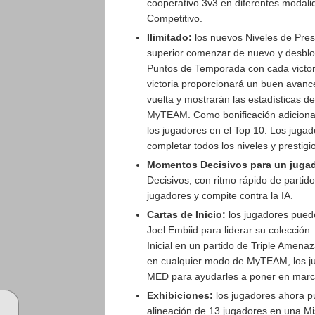
cooperativo 3v3 en diferentes modal
Competitivo.
Ilimitado:
los nuevos Niveles de Prest
superior comenzar de nuevo y desbl
Puntos de Temporada con cada victori
victoria proporcionará un buen avance 
vuelta y mostrarán las estadísticas 
MyTEAM. Como bonificación adicional,
los jugadores en el Top 10. Los juga
completar todos los niveles y prestig
Momentos Decisivos para un jugad
Decisivos, con ritmo rápido de partido
jugadores y compite contra la IA.
Cartas de Inicio:
los jugadores pueden
Joel Embiid para liderar su colección
Inicial en un partido de Triple Amenaz
en cualquier modo de MyTEAM, los ju
MED para ayudarles a poner en marc
Exhibiciones:
los jugadores ahora p
alineación de 13 jugadores en una Mi