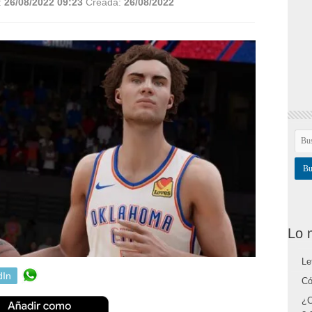
:
26/08/2022 09:23
Creada:
26/08/2022
Lo 
Le
dIn
Có
¿C