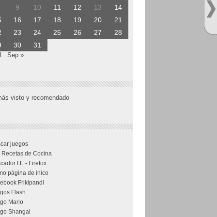
9
10
11
12
13
14
5
16
17
18
19
20
21
2
23
24
25
26
27
28
9
30
31
l
Sep »
más visto y recomendado
car juegos
 Recetas de Cocina
cador I.E - Firefox
o página de inico
ebook Frikipandi
gos Flash
go Mario
go Shangai