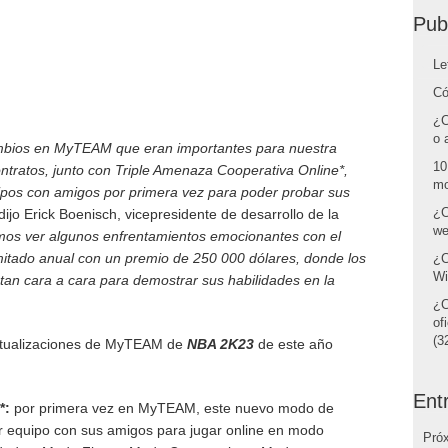
Pub
Le
Có
¿C
o 
bios en MyTEAM que eran importantes para nuestra
10
ontratos, junto con Triple Amenaza Cooperativa Online*,
mo
ipos con amigos por primera vez para poder probar sus
¿C
 dijo Erick Boenisch, vicepresidente de desarrollo de la
we
os ver algunos enfrentamientos emocionantes con el
itado anual con un premio de 250 000 dólares, donde los
¿C
Wi
an cara a cara para demostrar sus habilidades en la
¿C
of
(32
ctualizaciones de MyTEAM de
NBA 2K23
de este año
Ent
*:
por primera vez en MyTEAM, este nuevo modo de
ar equipo con sus amigos para jugar online en modo
Pró