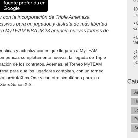
o 
10
mo
 con la incorporación de Triple Amenaza
¿C
ivos para un jugador, y disfruta de más libertad
we
os en MyTEAM.NBA 2K23 anuncia nuevas formas de
¿C
Wi
rísticas y actualizaciones que llegarán a MyTEAM
¿C
ecompensas completamente nuevas, la llegada de Triple
of
(32
inación de los contratos. Además, el Torneo MyTEAM
gresa para que los jugadores compitan, con un torneo
station® 4/Xbox One y con otro simultáneo para los
Cat
/Xbox Series X|S.
A
H
L
P
S