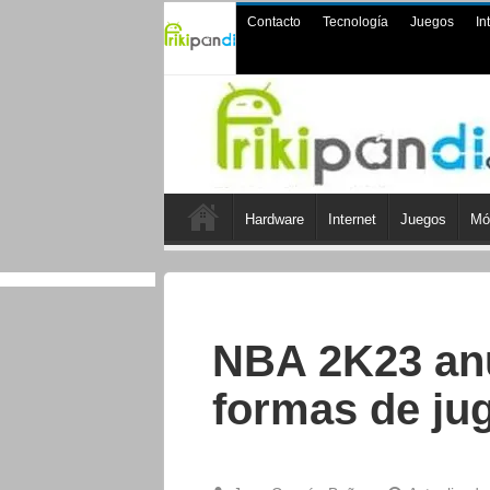
Contacto
Tecnología
Juegos
In
Hardware
Internet
Juegos
Mó
NBA 2K23 an
formas de j