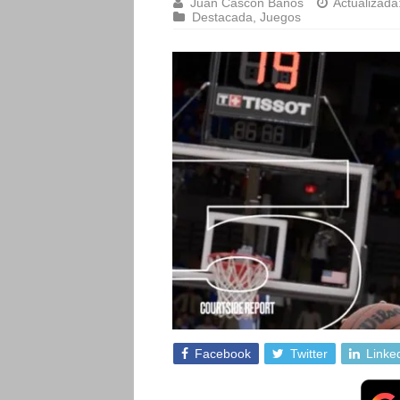
Juan Cascón Baños
Actualizada
Destacada
,
Juegos
Facebook
Twitter
Linke