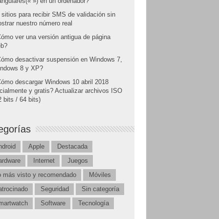
angulares(« ») en un ordenador?
 sitios para recibir SMS de validación sin
strar nuestro número real
ómo ver una versión antigua de página
b?
ómo desactivar suspensión en Windows 7,
ndows 8 y XP?
ómo descargar Windows 10 abril 2018
icialmente y gratis? Actualizar archivos ISO
 bits / 64 bits)
egorías
ndroid
Apple
Destacada
ardware
Internet
Juegos
o más visto y recomendado
Móviles
atrocinado
Seguridad
Sin categoría
martwatch
Software
Tecnología