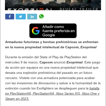
otra muestra anticipada al desarrollo de
Dead
Space, esta vez
centrado en el diseño y los sistemas de audio. Los fans pueden
ver la transmisión en vivoque dieron el
viernes, 11 de marzo, a
las 7PM CET
en
YouTube
o
Twitch
.
En la que participaron desarrolladores de sonido del juego y en
la que se detallaron algunos de los avances sonoros de esta
nueva entrega.
En caso de que te lo hayas perdido, esto es lo que sucedió en
la transmisión en vivo de
Dead
Space. Primero, el equipo
analizó los sistemas de audio que sustentan la nueva versión
de la increíble experiencia de audio de
Dead
Space: el sistema
de oclusión, el sistema A.L.I.V.E, y el trabajo que se está
realizando con el audio de las armas. El equipo mostró todo
esto con gran detalle y la transmisión completa se puede volver
a ver como un VOD en el siguiente
enlace:
https://youtu.be/yMQOkpZO5eM
Segundo, ¡el equipo reveló con orgullo un par de plazos clave