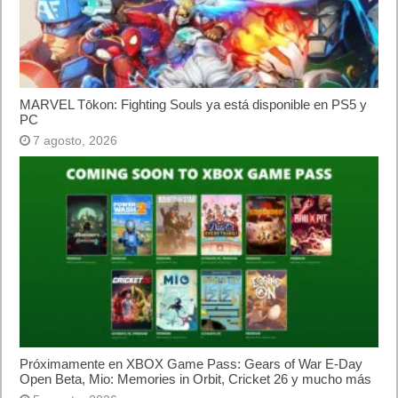
Lo más visto
Letra de canciones populares infantiles cortas
Cómo saber si te han bloqueado en WhatsApp
¿Cómo escribir la comillas latinas / españolas
o angulares(« ») en un ordenador?
10 sitios para recibir SMS de validación sin
mostrar nuestro número real
¿Cómo ver una versión antigua de página
web?
¿Cómo desactivar suspensión en Windows 7,
Windows 8 y XP?