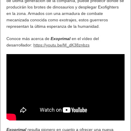
mapas Battlefield Portal.
Entonces, se indicó que este ‘survival horror’ se renovaría con
el motor Frostbite para que se pudiese jugar en la nueva
generación de plataformas de juego.
. Leer artículo completo en Frikipandi
Dead Space al
descubierto el audio developer
.
Etiquetas
EA
Previo
La suplantación de identidad digital uno de los principales problemas
para empresas y particulares
Siguiente
Capcom anuncia Exoprimal, un original juego de acción para
PlayStation 5, PlayStation 4, Xbox Series X|S, Xbox One y Steam
Artículos relacionados