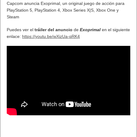
Electronic Arts (EA) ha anunciado que el remake de Dead
Space, una nueva versión del videojuego de terror y
supervivencia, se lanzará a principios del próximo año 2023.
Una de las novedades es el sistema A.L.I.V.E, que cambia la
respiración del personaje principal, Isaac Clarke, dependiendo
de su estado, así como del nivel de fatiga.
Estos efectos se podrán oír durante los diálogos, de modo que
será posible conocer si el protagonista ha estado corriendo, o
si le han dado un susto, en su manera de hablar.
También se ha mejorado el sistema de oclusión, es decir, el
sonido que queda oculto o bloqueado tras paredes, puertas u