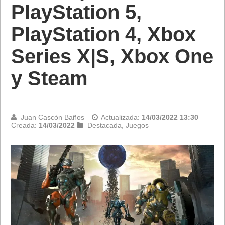
Juan Cascón Baños
Actualizada:
14/03/2022 13:17
Creada:
14/03/2022
Destacada
,
Juegos
Dead Space al descubierto por EA en su conferencia
El equipo de Motive regresa para brindarles a los jugadores