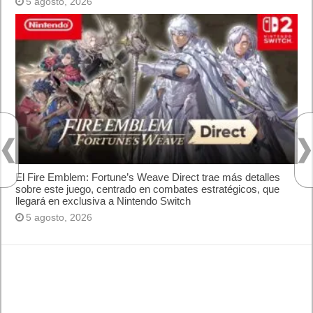
¿Cómo descargar Windows 10 abril 2018
oficialmente y gratis? Actualizar archivos ISO
(32 bits / 64 bits)
Categorías
Android
Apple
Destacada
Hardware
Internet
Juegos
Lo más visto y recomendado
Móviles
Patrocinado
Seguridad
Sin categoría
Smartwatch
Software
Tecnología
Publicidad
Letra de canciones populares infantiles cortas
Cómo saber si te han bloqueado en WhatsApp
¿Cómo escribir la comillas latinas / españolas
o angulares(« ») en un ordenador?
10 sitios para recibir SMS de validación sin