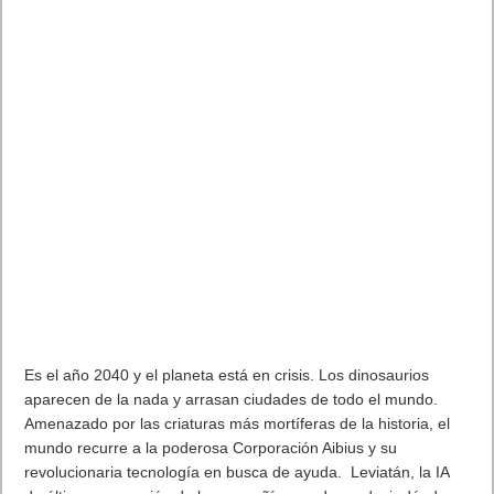
objetos grandes. Así, ante paredes de metal, no se podrá
escuchar nada de lo que haya al otro lado si la puerta está
cerrada, mientras que en el caso de las ventanas de cristal se
permitirá el paso de parte del sonido.
De esta forma, con el nuevo sonido, con la señal de sonido
directa amortiguada o indirecta y clara el usuario será capaz de
percibir la diferente procedencia de sonido.
Una tercera mejora se ha hecho en el sonido de las armas, con
mejoras en el cortador de plasma y el rifle de pulso.
Durante esta presentación, los responsables del videojuego
confirmaron que el ‘remake’ para PlayStation5, Xbox Series X/S
y PC. Adelantaron, además, un segundo evento en mayo de
2022 centrado en el diseño artístico del juego.
Conviene recordar que Dead Space fue anunciado el pasado
mes de julio, cuando EA también adelantó novedades acerca
de GRID Legends, Lost in Random, Eclosión o el editor de