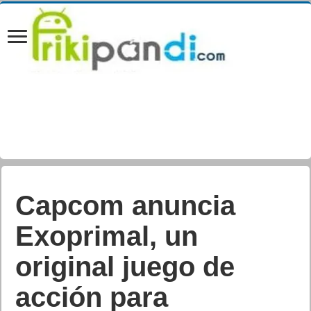
Dead Space al
descubierto el audio
developer