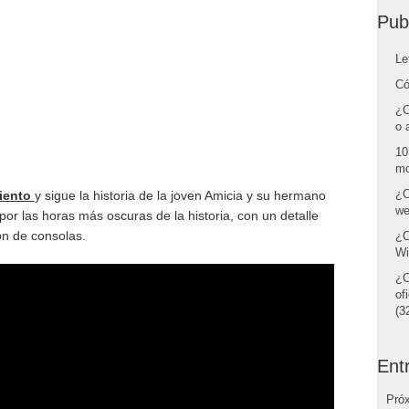
Pub
Le
Có
¿C
o 
10
mo
¿C
miento
y sigue la historia de la joven Amicia y su hermano
we
r las horas más oscuras de la historia, con un detalle
ón de consolas.
¿C
Wi
¿C
of
(32
Ent
Pró