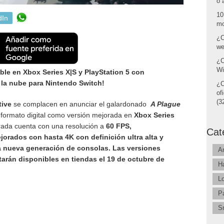
o 
10
dIn
mo
¿C
we
¿C
Wi
ble en Xbox Series X|S y PlayStation 5 con
n la nube para Nintendo Switch!
¿C
of
(32
tive
se complacen en anunciar el galardonado
A Plague
 formato digital como versión mejorada en
Xbox Series
rada cuenta con una resolución a
60 FPS,
Cat
jorados con hasta 4K con definición ultra alta y
a nueva generación de consolas. Las versiones
A
tarán disponibles en tiendas el 19 de octubre de
H
L
P
S