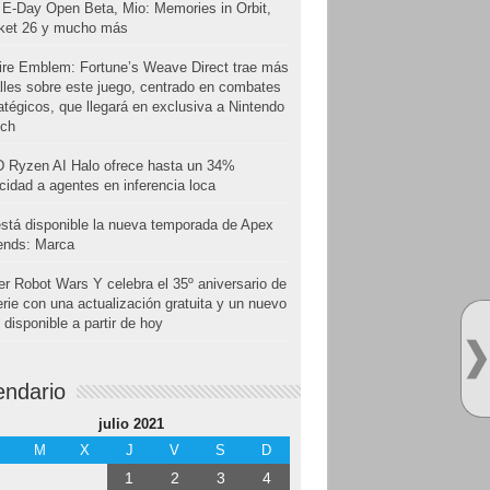
E-Day Open Beta, Mio: Memories in Orbit,
cket 26 y mucho más
ire Emblem: Fortune’s Weave Direct trae más
lles sobre este juego, centrado en combates
atégicos, que llegará en exclusiva a Nintendo
tch
 Ryzen AI Halo ofrece hasta un 34%
cidad a agentes en inferencia loca
stá disponible la nueva temporada de Apex
ends: Marca
r Robot Wars Y celebra el 35º aniversario de
erie con una actualización gratuita y un nuevo
disponible a partir de hoy
endario
julio 2021
M
X
J
V
S
D
1
2
3
4