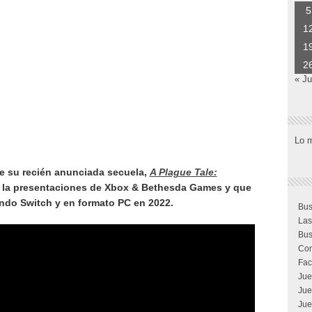
5
1
1
2
« J
Lo 
re su recién anunciada secuela,
A Plague Tale:
en la presentaciones de Xbox & Bethesda Games y que
endo Switch y en formato PC en 2022.
Bus
Las
Bus
Com
Fac
Jue
Jue
Jue