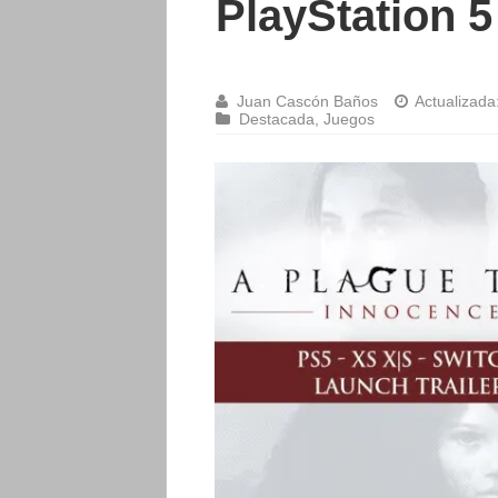
PlayStation 5
Juan Cascón Baños
Actualizada
Destacada
,
Juegos