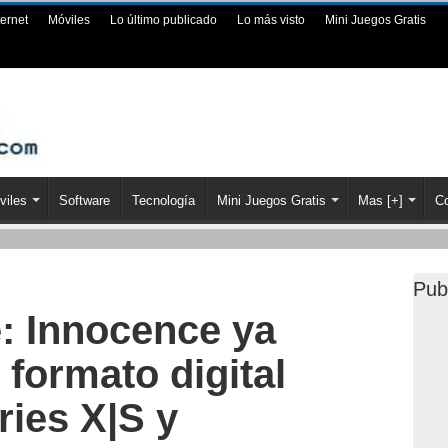
ternet
Móviles
Lo último publicado
Lo más visto
Mini Juegos Gratis
viles
Software
Tecnología
Mini Juegos Gratis
Mas [+]
Co
Pub
e: Innocence ya
 formato digital
ries X|S y