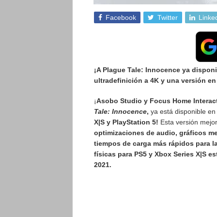
Facebook
Twitter
Linke
¡A Plague Tale: Innocence ya disponi
ultradefinición a 4K y una versión e
¡
Asobo Studio y Focus Home Interac
Tale: Innocence
,
ya está disponible en
X|S y PlayStation 5!
Esta versión mejo
optimizaciones de audio, gráficos me
tiempos de carga más rápidos para l
físicas para PS5 y Xbox Series X|S es
2021.