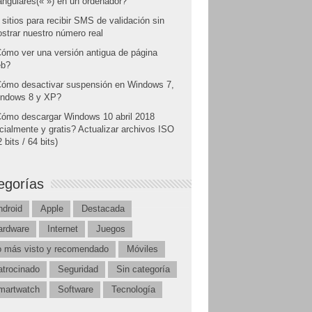
angulares(« ») en un ordenador?
 sitios para recibir SMS de validación sin
strar nuestro número real
ómo ver una versión antigua de página
b?
ómo desactivar suspensión en Windows 7,
ndows 8 y XP?
ómo descargar Windows 10 abril 2018
icialmente y gratis? Actualizar archivos ISO
 bits / 64 bits)
egorías
ndroid
Apple
Destacada
ardware
Internet
Juegos
o más visto y recomendado
Móviles
atrocinado
Seguridad
Sin categoría
martwatch
Software
Tecnología