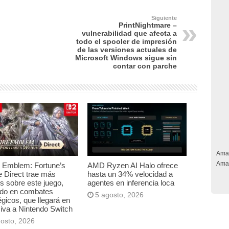
Siguiente
PrintNightmare –
vulnerabilidad que afecta a
todo el spooler de impresión
de las versiones actuales de
Microsoft Windows sigue sin
contar con parche
Ama
Ama
e Emblem: Fortune’s
AMD Ryzen AI Halo ofrece
 Direct trae más
hasta un 34% velocidad a
es sobre este juego,
agentes en inferencia loca
ado en combates
5 agosto, 2026
égicos, que llegará en
iva a Nintendo Switch
gosto, 2026