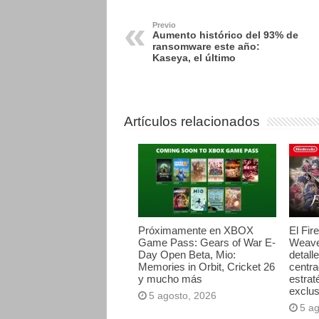
Previo
Aumento histórico del 93% de
ransomware este año:
Kaseya, el último
Artículos relacionados
Próximamente en XBOX
El Fir
Game Pass: Gears of War E-
Weave
Day Open Beta, Mio:
detall
Memories in Orbit, Cricket 26
centr
y mucho más
estrat
exclus
5 agosto, 2026
5 a