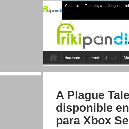
Contacto
Tecnología
Juegos
In
Hardware
Internet
Juegos
Mó
A Plague Tal
disponible en
para Xbox Se