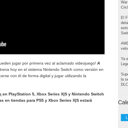
War 
Cri
El F
deta
estr
Swi
AMD
velo
Ya e
ueden jugar por primera vez al aclamado videojuego!
A
Leg
trena hoy en el sistema Nintendo Switch como versión en
Supe
erse con él de forma digital y jugar utilizando la
la s
DLC 
e
en PlayStation 5, Xbox Series X|S y Nintendo Switch
cas en tiendas para PS5 y Xbox Series X|S estará
Cal
L