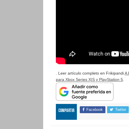
. Leer artículo completo en Frikipandi
A 
para Xbox Series X|S y PlayStation 5
.
Facebook
Twitter
Compartir