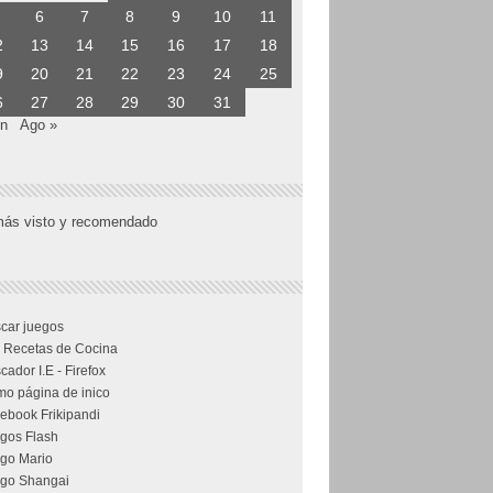
6
7
8
9
10
11
2
13
14
15
16
17
18
9
20
21
22
23
24
25
6
27
28
29
30
31
un
Ago »
más visto y recomendado
car juegos
 Recetas de Cocina
cador I.E - Firefox
o página de inico
ebook Frikipandi
gos Flash
go Mario
go Shangai