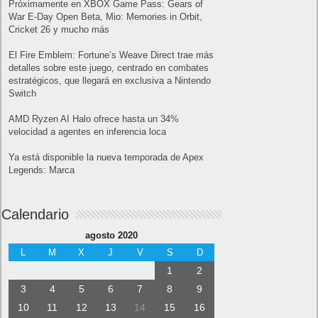
Próximamente en XBOX Game Pass: Gears of
War E-Day Open Beta, Mio: Memories in Orbit,
Cricket 26 y mucho más
El Fire Emblem: Fortune’s Weave Direct trae más
detalles sobre este juego, centrado en combates
estratégicos, que llegará en exclusiva a Nintendo
Switch
AMD Ryzen AI Halo ofrece hasta un 34%
velocidad a agentes en inferencia loca
Ya está disponible la nueva temporada de Apex
Legends: Marca
Calendario
agosto 2020
L
M
X
J
V
S
D
1
2
3
4
5
6
7
8
9
10
11
12
13
14
15
16