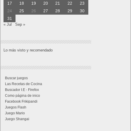
17
18
19
20
21
22
23
24
25
26
27
28
29
30
31
« Jul
Sep »
Lo más visto y recomendado
Buscar juegos
Las Recetas de Cocina
Buscador I.E - Firefox
Como página de inico
Facebook Frikipandi
Juegos Flash
Juego Mario
Juego Shangai