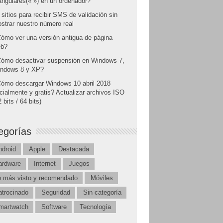
angulares(« ») en un ordenador?
 sitios para recibir SMS de validación sin
strar nuestro número real
ómo ver una versión antigua de página
b?
ómo desactivar suspensión en Windows 7,
ndows 8 y XP?
ómo descargar Windows 10 abril 2018
icialmente y gratis? Actualizar archivos ISO
 bits / 64 bits)
egorías
ndroid
Apple
Destacada
ardware
Internet
Juegos
o más visto y recomendado
Móviles
atrocinado
Seguridad
Sin categoría
martwatch
Software
Tecnología