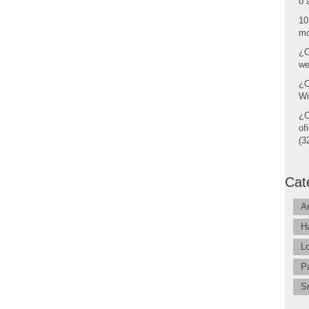
o 
10
mo
¿C
we
¿C
Wi
¿C
of
(32
Cat
A
H
L
P
S