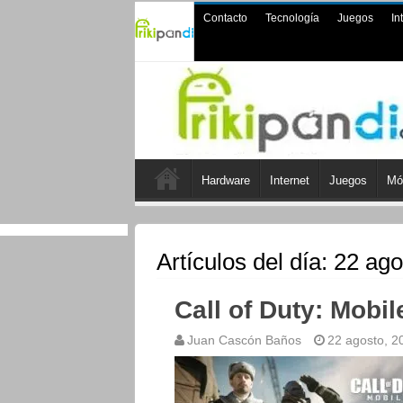
Contacto
Tecnología
Juegos
In
Hardware
Internet
Juegos
Mó
Artículos del día:
22 ago
Call of Duty: Mobi
Juan Cascón Baños
22 agosto, 2