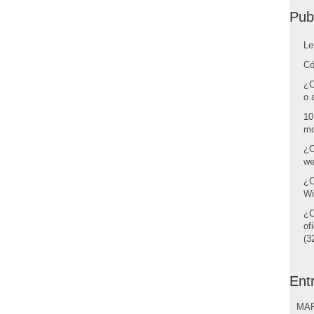
Pub
Le
Có
¿C
o 
10
mo
¿C
we
¿C
Wi
¿C
of
(32
Ent
MAR