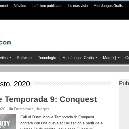
ternet
Móviles
Lo último publicado
Lo más visto
Mini Juegos Gratis
viles
Software
Tecnología
Mini Juegos Gratis
Mas [+]
Co
sto, 2020
Pub
le Temporada 9: Conquest
020
Destacada
,
Juegos
Call of Duty: Mobile Temporada 9: Conquest
contará con una nueva actualización a partir de el