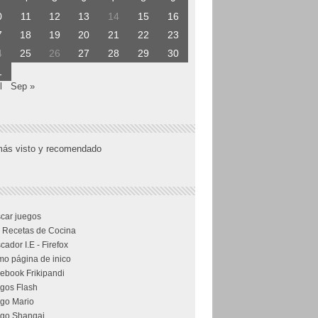
0
11
12
13
14
15
16
7
18
19
20
21
22
23
4
25
26
27
28
29
30
1
l
Sep »
más visto y recomendado
car juegos
 Recetas de Cocina
cador I.E - Firefox
o página de inico
ebook Frikipandi
gos Flash
go Mario
go Shangai