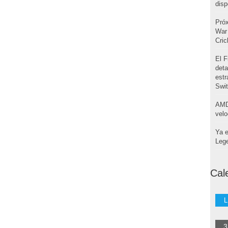
disp
Pró
War 
Cri
El F
deta
estr
Swi
AMD
velo
Ya e
Leg
Cal
L
3