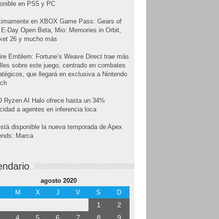
onible en PS5 y PC
ximamente en XBOX Game Pass: Gears of
E-Day Open Beta, Mio: Memories in Orbit,
cket 26 y mucho más
ire Emblem: Fortune’s Weave Direct trae más
lles sobre este juego, centrado en combates
atégicos, que llegará en exclusiva a Nintendo
tch
 Ryzen AI Halo ofrece hasta un 34%
cidad a agentes en inferencia loca
stá disponible la nueva temporada de Apex
ends: Marca
endario
agosto 2020
M
X
J
V
S
D
1
2
4
5
6
7
8
9