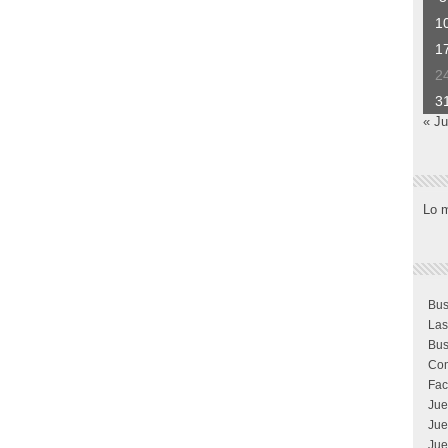
1
1
2
3
« Ju
Lo 
Bus
Las
Bus
Com
Fac
Jue
Jue
Jue