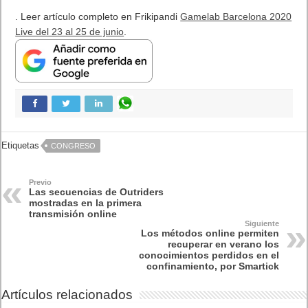
Lo más visto
Letra de canciones populares infantiles cortas
Cómo saber si te han bloqueado en WhatsApp
¿Cómo escribir la comillas latinas / españolas
o angulares(« ») en un ordenador?
10 sitios para recibir SMS de validación sin
mostrar nuestro número real
¿Cómo ver una versión antigua de página
web?
¿Cómo desactivar suspensión en Windows 7,
Windows 8 y XP?
¿Cómo descargar Windows 10 abril 2018