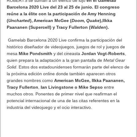
transmisión online. Outriders es un próximo juego de disparos
en tercera persona desarrollado por People Can Fly y
publicado por Square Enix. Se lanzará a fines de 2020 para
Microsoft Windows, PlayStation 4, PlayStation 5, Xbox One y
Xbox Series X..
Únete a
Sven y Robbie
del equipo de
Square
Enix
abriéndose camino a través del territorio hostil de
First
City,
con la misión de encontrar y obtener un camión que
contengan información valiosa sobre la señal. Este gameplay
se mostró por primera vez en la transmisión
de
OUTRIDERS™
,
el primer evento mensual celebrado el
pasado jueves en el que se mostraba el
estilo de juego
completamente nuevo, con novedosas áreas, poderes nunca
antes vistos, detalles en profundidad de las clases de
personajes, actualizaciones del proceso de desarrollo de la
mano del estudio y mucho más
.
Outriders
es una mezcla de shooter en tercera persona que
aúna la intensidad del género con elementos RPG, tales como