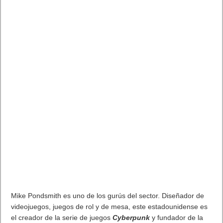
personalización del personaje como uso de habilidades
mágicas propias de la fantasía y ciencia ficción. Gracias a esto,
el sistema de combate parece poseer una
emoción altísima y
una intensidad
que nos hará estar pegados a la pantalla en
cada momento.
Puedes ver el vídeo con secuencias de juego mostrado el
pasado jueves: