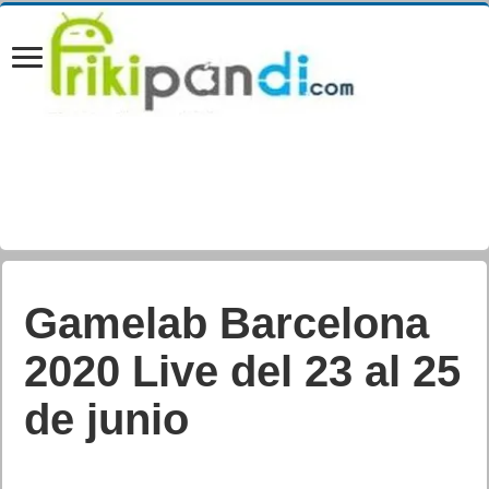
Las secuencias de
Outriders mostradas
en la primera
transmisión online