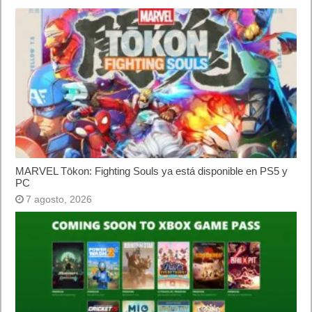
oficialmente y gratis? Actualizar archivos ISO
(32 bits / 64 bits)
Categorías
Android
Apple
Destacada
Hardware
Internet
Juegos
Lo más visto y recomendado
Móviles
Patrocinado
Seguridad
Sin categoría
Smartwatch
Software
Tecnología
Publicidad
Letra de canciones populares infantiles cortas
Cómo saber si te han bloqueado en WhatsApp
¿Cómo escribir la comillas latinas / españolas
o angulares(« ») en un ordenador?
10 sitios para recibir SMS de validación sin
mostrar nuestro número real
¿Cómo ver una versión antigua de página