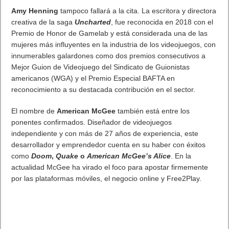
OUTRIDERS
se lanzará para PlayStation®5, PlayStation®4,
Xbox Series X, la familia de dispositivos Xbox One y PC a
finales de 2020.
. Leer artículo completo en Frikipandi
Las secuencias de
Outriders mostradas en la primera transmisión online
.
Etiquetas
Square Enix
videojuegos
Previo
VALORANT, el shooter de Riot Games, finaliza su beta cerrada, listo
para el lanzamiento el 2 de junio
Siguiente
Gamelab Barcelona 2020 Live del 23 al 25 de junio
Artículos relacionados