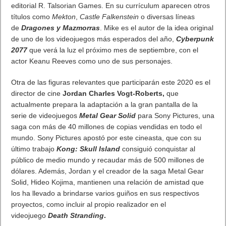
Esta misma acción podemos verla durante los 12 minutos,
aproximadamente, que duró la retransmisión de
Outriders
. En
ella, además del combate, se explicaron muchas facetas
interesantes. Por ejemplo, la
personalización de la
experiencia
. Esto lo conseguiremos no solo cambiando las
habilidades y equipo del personaje que controlemos, sino
cambiando la interfaz del juego, lo que nos ayudará a disfrutar
una experiencia «más purista» del género shooter.
A medida que vayamos mejorando en nuestro estilo y
desempeño ganaremos puntos. Estos puntos nos ayudarán a
subir rango en un escalafón llamado
World Tier
. Este ranking
divide la dificultad de los enemigos en diferentes estadios, de
forma que, cuanto mejores seamos a los mandos, más
dificultad tendrá el juego.