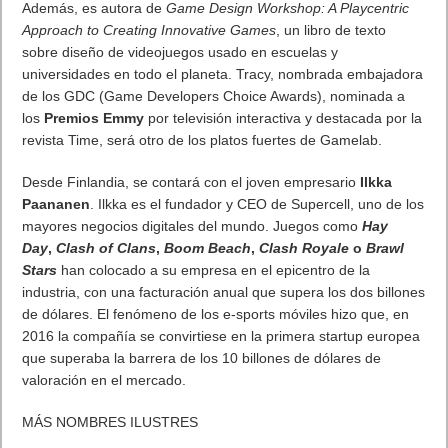
Próximamente en XBOX Game Pass: Gears of War E-Day Open
Beta, Mio: Memories in Orbit, Cricket 26 y mucho más
5 agosto, 2026
El Fire Emblem: Fortune’s Weave Direct trae más detalles sobre
este juego, centrado en combates estratégicos, que llegará en
exclusiva a Nintendo Switch
5 agosto, 2026
Publicidad