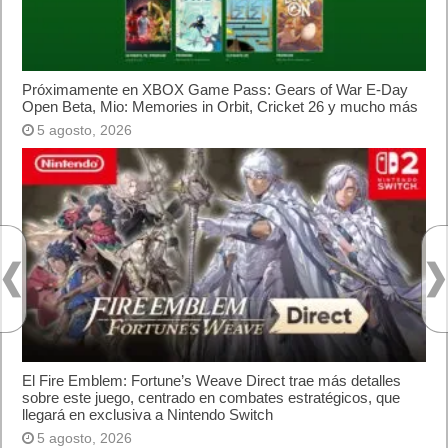
web?
¿Cómo desactivar suspensión en Windows 7,
Windows 8 y XP?
¿Cómo descargar Windows 10 abril 2018
oficialmente y gratis? Actualizar archivos ISO
(32 bits / 64 bits)
Entradas recientes
MARVEL Tōkon: Fighting Souls ya está
disponible en PS5 y PC
Próximamente en XBOX Game Pass: Gears of
War E-Day Open Beta, Mio: Memories in Orbit,
Cricket 26 y mucho más
El Fire Emblem: Fortune’s Weave Direct trae más
detalles sobre este juego, centrado en combates
estratégicos, que llegará en exclusiva a Nintendo
Switch
AMD Ryzen AI Halo ofrece hasta un 34%
velocidad a agentes en inferencia loca