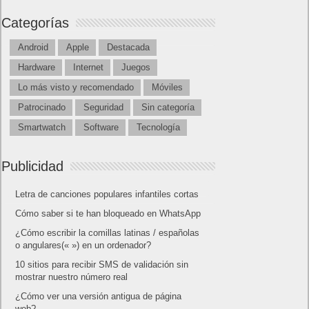
Categorías
Android
Apple
Destacada
Hardware
Internet
Juegos
Lo más visto y recomendado
Móviles
Patrocinado
Seguridad
Sin categoría
Smartwatch
Software
Tecnología
Publicidad
Letra de canciones populares infantiles cortas
Cómo saber si te han bloqueado en WhatsApp
¿Cómo escribir la comillas latinas / españolas
o angulares(« ») en un ordenador?
10 sitios para recibir SMS de validación sin
mostrar nuestro número real
¿Cómo ver una versión antigua de página
web?