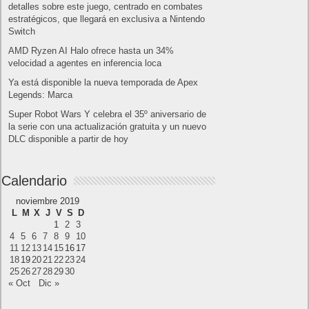
¿Cómo descargar Windows 10 abril 2018
oficialmente y gratis? Actualizar archivos ISO
(32 bits / 64 bits)
Entradas recientes
Próximamente en XBOX Game Pass: Gears of
War E-Day Open Beta, Mio: Memories in Orbit,
Cricket 26 y mucho más
El Fire Emblem: Fortune’s Weave Direct trae más
detalles sobre este juego, centrado en combates
estratégicos, que llegará en exclusiva a Nintendo
Switch
AMD Ryzen AI Halo ofrece hasta un 34%
velocidad a agentes en inferencia loca
Ya está disponible la nueva temporada de Apex
Legends: Marca
Super Robot Wars Y celebra el 35º aniversario de
la serie con una actualización gratuita y un nuevo