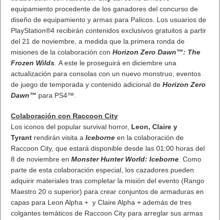
colaboración con
Raccoon City
así como al nuevo
equipamiento procedente de los ganadores del concurso de
diseño de equipamiento y armas para Palicos. Los usuarios de
PlayStation®4 recibirán contenidos exclusivos gratuitos a partir
del 21 de noviembre, a medida que la primera ronda de
misiones de la colaboración con
Horizon Zero Dawn™: The
Frozen Wilds
.
A este le proseguirá en diciembre una
actualización para consolas con un nuevo monstruo, eventos
de juego de temporada y contenido adicional de
Horizon Zero
Dawn™
para PS4™.
Colaboración con Raccoon City
Los iconos del popular survival horror,
Leon, Claire y
Tyrant
rendirán visita a
Iceborne
en la colaboración de
Raccoon City, que estará disponible desde las 01:00 horas del
8 de noviembre en
Monster Hunter World: Iceborne
. Como
parte de esta colaboración especial, los cazadores pueden
adquirir materiales tras completar la misión del evento (Rango
Maestro 20 o superior) para crear conjuntos de armaduras en
capas para Leon Alpha + y Claire Alpha + además de tres