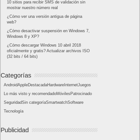
Lo más visto
Letra de canciones populares infantiles cortas
Cómo saber si te han bloqueado en WhatsApp
¿Cómo escribir la comillas latinas / españolas
o angulares(« ») en un ordenador?
10 sitios para recibir SMS de validación sin
mostrar nuestro número real
¿Cómo ver una versión antigua de página
web?
¿Cómo desactivar suspensión en Windows 7,
Windows 8 y XP?
¿Cómo descargar Windows 10 abril 2018
oficialmente y gratis? Actualizar archivos ISO
(32 bits / 64 bits)
Categorías