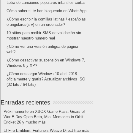
Android
Apple
Destacada
Hardware
Internet
Juegos
Lo más visto y recomendado
Móviles
Patrocinado
Seguridad
Sin categoría
Smartwatch
Software
Tecnología
Publicidad
Letra de canciones populares infantiles cortas
Cómo saber si te han bloqueado en WhatsApp
¿Cómo escribir la comillas latinas / españolas
o angulares(« ») en un ordenador?
10 sitios para recibir SMS de validación sin
mostrar nuestro número real
¿Cómo ver una versión antigua de página
web?
¿Cómo desactivar suspensión en Windows 7,
Windows 8 y XP?