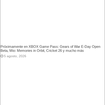
disponible. 10 años del mejor
juego de baile
Artículos relacionados
Próximamente en XBOX Game Pass: Gears of War E-Day
Open Beta, Mio: Memories in Orbit, Cricket 26 y mucho más
5 agosto, 2026