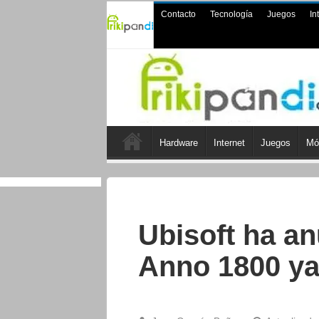
Contacto
Tecnología
Juegos
In
Hardware
Internet
Juegos
Mó
Ubisoft ha a
Anno 1800 ya