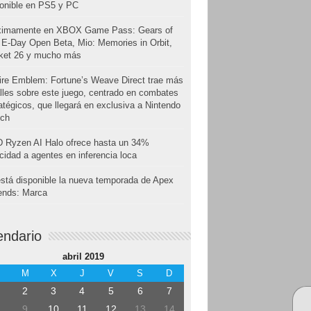
onible en PS5 y PC
ximamente en XBOX Game Pass: Gears of
E-Day Open Beta, Mio: Memories in Orbit,
cket 26 y mucho más
ire Emblem: Fortune’s Weave Direct trae más
lles sobre este juego, centrado en combates
atégicos, que llegará en exclusiva a Nintendo
tch
 Ryzen AI Halo ofrece hasta un 34%
cidad a agentes en inferencia loca
stá disponible la nueva temporada de Apex
ends: Marca
endario
abril 2019
M
X
J
V
S
D
2
3
4
5
6
7
9
10
11
12
13
14