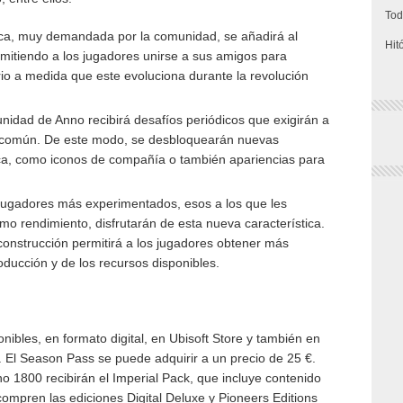
Tod
tica, muy demandada por la comunidad, se añadirá al
Hit
rmitiendo a los jugadores unirse a sus amigos para
rio a medida que este evoluciona durante la revolución
idad de Anno recibirá desafíos periódicos que exigirán a
a común. De este modo, se desbloquearán nuevas
ca, como iconos de compañía o también apariencias para
jugadores más experimentados, esos a los que les
imo rendimiento, disfrutarán de esta nueva característica.
construcción permitirá a los jugadores obtener más
ducción y de los recursos disponibles.
ibles, en formato digital, en Ubisoft Store y también en
El Season Pass se puede adquirir a un precio de 25 €.
 1800 recibirán el Imperial Pack, que incluye contenido
compren las ediciones Digital Deluxe y Pioneers Editions