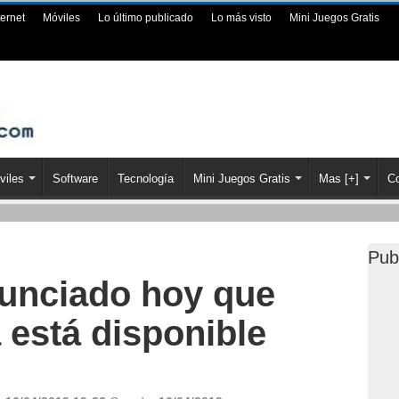
ternet
Móviles
Lo último publicado
Lo más visto
Mini Juegos Gratis
viles
Software
Tecnología
Mini Juegos Gratis
Mas [+]
Co
Pub
nunciado hoy que
 está disponible