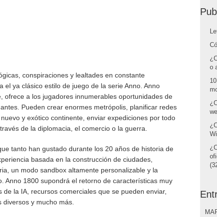
Pub
Le
Có
¿C
o 
lógicas, conspiraciones y lealtades en constante
10
a el ya clásico estilo de juego de la serie Anno. Anno
mo
e, ofrece a los jugadores innumerables oportunidades de
¿C
ntes. Pueden crear enormes metrópolis, planificar redes
we
n nuevo y exótico continente, enviar expediciones por todo
¿C
ravés de la diplomacia, el comercio o la guerra.
Wi
¿C
ue tanto han gustado durante los 20 años de historia de
of
xperiencia basada en la construcción de ciudades,
(32
ia, un modo sandbox altamente personalizable y la
o. Anno 1800 supondrá el retorno de características muy
s de la IA, recursos comerciales que se pueden enviar,
Ent
os diversos y mucho más.
MAR