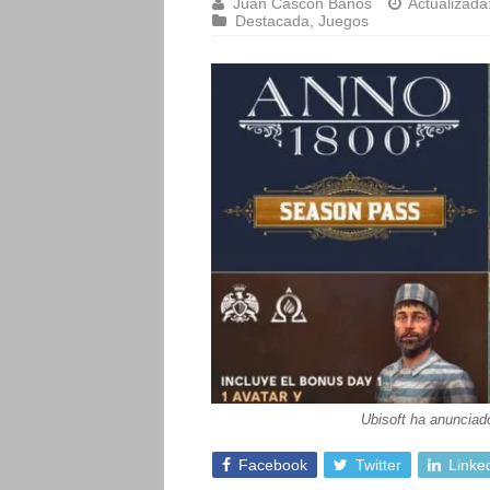
Juan Cascón Baños
Actualizada
Destacada
,
Juegos
Ubisoft ha anunciad
Facebook
Twitter
Linke