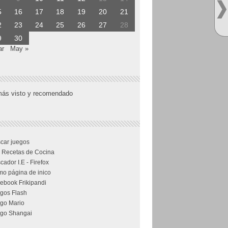
5
16
17
18
19
20
21
2
23
24
25
26
27
28
9
30
ar
May »
más visto y recomendado
car juegos
 Recetas de Cocina
cador I.E - Firefox
o página de inico
ebook Frikipandi
gos Flash
go Mario
go Shangai