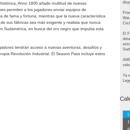
disp
 histórica, Anno 1800 añade multitud de nuevas
ones permiten a los jugadores enviar equipos de
Pró
a de fama y fortuna, mientras que la nueva característica
War 
de sus fábricas sea más exigente y realista que nunca.
Cri
 en Sudamérica, en busca del oro negro que impulsa esta
El F
deta
estr
gadores tendrán acceso a nuevas aventuras, desafíos y
Swi
opia Revolución Industrial. El Season Pass incluye estos
AMD
velo
Ya e
Leg
Cal
L
1
8