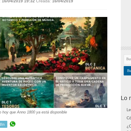
:
16/04/2019 19:32
Creada:
16/04/2019
Lo 
Le
o hoy que Anno 1800 ya está disponible
Có
dIn
¿C