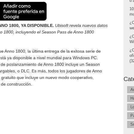
o 
10
mo
¿C
NNO 1800, YA DISPONIBLE.
Ubisoft revela nuevos datos
we
no 1800, incluyendo
el Season Pass de Anno 1800
¿C
Wi
¿C
 Anno 1800, la última entrega de la exitosa serie de
of
está ya disponible a nivel mundial para Windows PC.
(32
n de poslanzamiento de Anno 1800 incluye un Season
rgables, o DLC. Es más, todos los jugadores de Anno
 gratuito que incluye un nuevo modo cooperativo,
Cat
 de construcción.
A
H
L
P
S