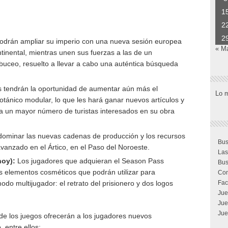
1
2
2
odrán ampliar su imperio con una nueva sesión europea
« M
tinental, mientras unen sus fuerzas a las de un
buceo, resuelto a llevar a cabo una auténtica búsqueda
s tendrán la oportunidad de aumentar aún más el
Lo 
botánico modular, lo que les hará ganar nuevos artículos y
 un mayor número de turistas interesados en su obra
ominar las nuevas cadenas de producción y los recursos
Bus
anzado en el Ártico, en el Paso del Noroeste.
Las
hoy):
Los jugadores que adquieran el Season Pass
Bus
s elementos cosméticos que podrán utilizar para
Com
modo multijugador: el retrato del prisionero y dos logos
Fac
Jue
Jue
Jue
de los juegos ofrecerán a los jugadores nuevos
 entre ellos: