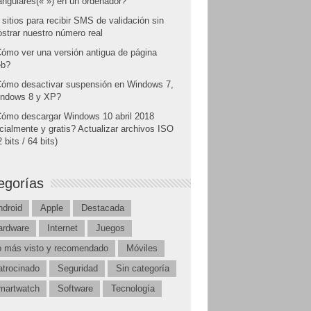
angulares(« ») en un ordenador?
 sitios para recibir SMS de validación sin
strar nuestro número real
ómo ver una versión antigua de página
b?
ómo desactivar suspensión en Windows 7,
ndows 8 y XP?
ómo descargar Windows 10 abril 2018
icialmente y gratis? Actualizar archivos ISO
 bits / 64 bits)
egorías
ndroid
Apple
Destacada
ardware
Internet
Juegos
o más visto y recomendado
Móviles
atrocinado
Seguridad
Sin categoría
martwatch
Software
Tecnología