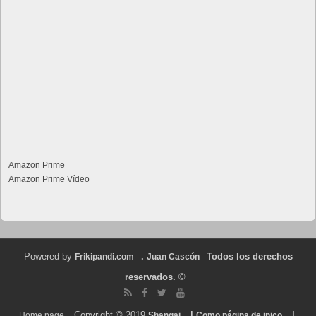
Amazon Prime
Amazon Prime Vídeo
Powered by
.
Todos los derechos
Frikipandi.com
Juan Cascón
reservados.
©
Copyright © 2019
|
|
Home page
Shangai
Como página de inico