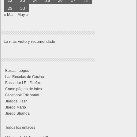
22
23
24
25
26
27
28
29
30
« Mar
May »
Lo más visto y recomendado
Buscar juegos
Las Recetas de Cocina
Buscador I.E - Firefox
Como página de inico
Facebook Frikipandi
Juegos Flash
Juego Mario
Juego Shangai
Todos los enlaces