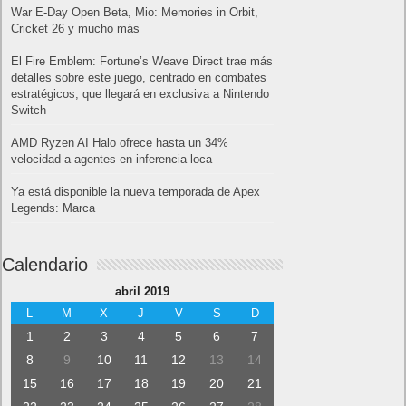
War E-Day Open Beta, Mio: Memories in Orbit,
Cricket 26 y mucho más
El Fire Emblem: Fortune’s Weave Direct trae más
detalles sobre este juego, centrado en combates
estratégicos, que llegará en exclusiva a Nintendo
Switch
AMD Ryzen AI Halo ofrece hasta un 34%
velocidad a agentes en inferencia loca
Ya está disponible la nueva temporada de Apex
Legends: Marca
Calendario
abril 2019
L
M
X
J
V
S
D
1
2
3
4
5
6
7
8
9
10
11
12
13
14
15
16
17
18
19
20
21