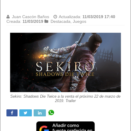
anticipada
Juan Cascón Baños
Actualizada:
11/03/2019 16:18
Creada:
11/03/2019
Destacada
,
Juegos