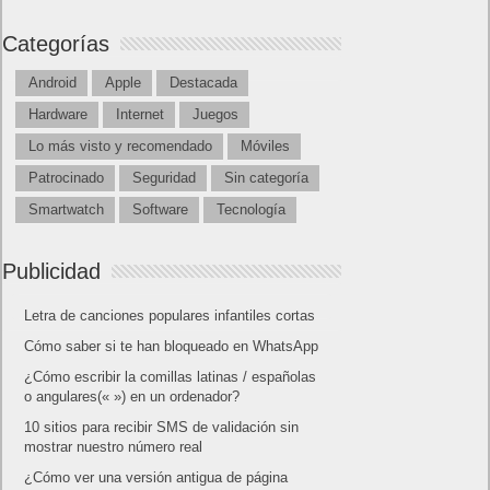
Powered by
Frikipandi.com
.
Juan Cascón
Todos los derechos
reservados.
©
Home page
Copyright © 2019
Shangai
|
Como página de inico
|
Añadir
Buscador I.E - Firefox
|
Twitter
|
Facebook
|
Sitemap
|
Contacto