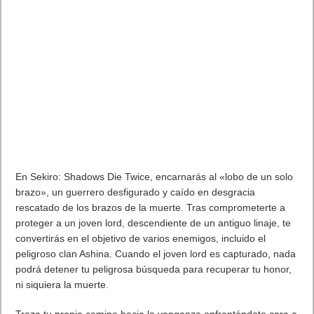
mundo posapocalíptico a través del punto de vista de ocho
protagonista únicos mientras luchan por su supervivencia y
buscan un significado en sus interminables círculos de vida y
muerte.
Zanki Zero: Last Beginning
se lanzará el 9 de abril en PS4.
. Leer artículo completo en Frikipandi
Zanki Zero: Last
Beginning. En marcha la campaña de reserva anticipada
.
Etiquetas
videojuegos
Previo
Mostrado el primer vídeo de juego de Shenmue III
Siguiente
Sekiro: Shadows Die Twice a la venta el próximo 22 de marzo de
2019. Trailer
Artículos relacionados