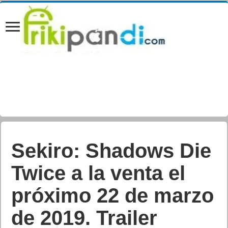
Zanki Zero: Last
Beginning. En
marcha la campaña
de reserva