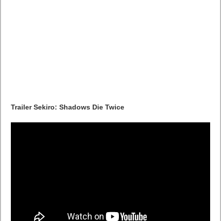
Los que reserven
Zanki Zero: Last
a través de PlayStation
Store tendrán acceso a la banda sonora del juego con más de
30 canciones y a un tema decorativo para PlayStation 4
(contenidos exclusivos para la reserva digital). También
disponible la campaña de reserva del juego físico en las
cadenas de tiendas adscritas a la promoción.