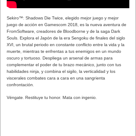
Spike Chunsoft ha tenido especial cuidado con la versión que
se lanzará en Occidente y ha realizado algunos cambios, en
comparación con la entrega original japonesa, que harán
posible una experiencia de juego aún mejor:
· Opción de audio dual (posibilidad de elegir entre inglés y
japonés)
· Nuevos añadidos al juego: puntos de habilidad, el
Sistema Shigabane, los organismos parásitos Clione,
Reproductor de Sonido y la máquina Extend Machine SCORE,
te trasladarán a un nuevo juego.
· Nuevas habilidades.
· Nivel de dificultad I: menor dificultad que permitirá a los
jugadores centrarse en la historia y en la resolución de puzles
(el resto de dificultades no se han modificado)
De la mano del productor Terasawa y el diseñador de juegos
Takayuki Sugawara, los creadores de la serie
Danganronpa
,
llega un nuevo juego de supervivencia,
Zanki Zero: Last
Beginning
. Explora las ruinas, mazmorras y las islas en este