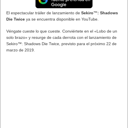
Zanki Zero: Last Beginning. En marcha la campaña de reserva
anticipada
Zanki Zero: Last Beginning. En marcha la campaña de reserva
anticipada.
Spike Chunsoft
, la compañía de desarrollo de
videojuegos con sede en Japón, se complace en anunciar
que
Zanki Zero: Last Beginning
ya está disponible para su
reserva digital y física anticipada, y se lanzará, por primera vez
en Europa y completamente traducido al inglés, el
9 de abril en
el sistema de entretenimiento PlayStation®4.
Con motivo del anuncio se ha divulgado un nuevo vídeo del
juego con los personajes principales: