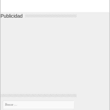
Buscar juegos
Las Recetas de Cocina
Buscador I.E - Firefox
Como página de inico
Facebook Frikipandi
Juegos Flash
Juego Mario
Juego Shangai
Todos los enlaces
Hitórico de Noticias del Blog