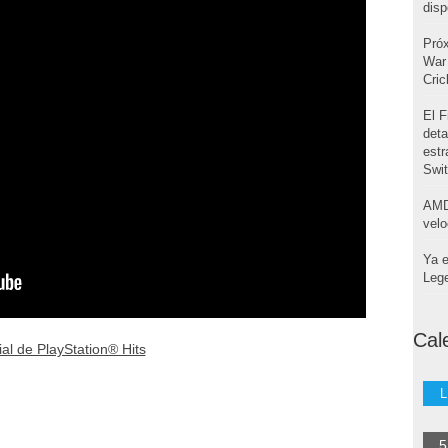
disp
Pró
War 
Cri
El F
deta
estr
Swi
AMD
velo
Ya e
Leg
Cal
ial de PlayStation® Hits
L
5