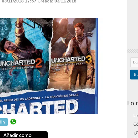
:
03/11/2018 17:57
Creada:
03/11/2018
Lo 
Le
dIn
Có
¿C