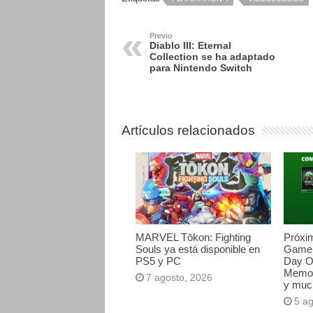
Previo
Diablo III: Eternal
Collection se ha adaptado
para Nintendo Switch
Artículos relacionados
MARVEL Tōkon: Fighting
Próxi
Souls ya está disponible en
Game 
PS5 y PC
Day O
Memori
7 agosto, 2026
y muc
5 a