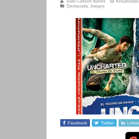
Juan Cascón Baños
Actualizada
Destacada
,
Juegos
Facebook
Twitter
Linke