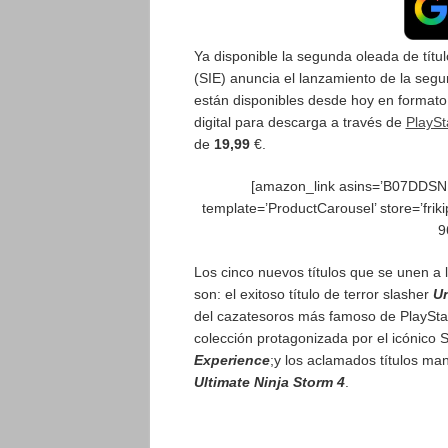
Ya disponible la segunda oleada de títul
(SIE) anuncia el lanzamiento de la seg
están disponibles desde hoy en formato 
digital para descarga a través de
PlaySt
de
19,99
€.
[amazon_link asins=’B07D
template=’ProductCarousel’ store=’frik
9
Los cinco nuevos títulos que se unen a
son: el exitoso título de terror slasher
U
del cazatesoros más famoso de PlaySta
colección protagonizada por el icónico 
Experience
;y los aclamados títulos ma
Ultimate Ninja Storm 4
.