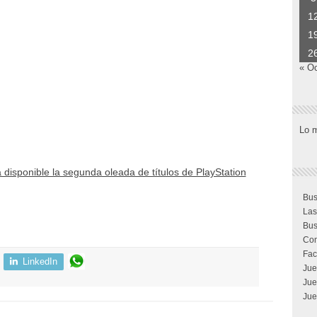
1
1
2
« O
Lo 
 disponible la segunda oleada de títulos de PlayStation
Bus
Las
Bus
Com
Fac
LinkedIn
Jue
Jue
Jue