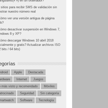
angulares(« ») en un ordenador?
 sitios para recibir SMS de validación sin
strar nuestro número real
ómo ver una versión antigua de página
b?
ómo desactivar suspensión en Windows 7,
ndows 8 y XP?
ómo descargar Windows 10 abril 2018
icialmente y gratis? Actualizar archivos ISO
 bits / 64 bits)
egorías
ndroid
Apple
Destacada
ardware
Internet
Juegos
o más visto y recomendado
Móviles
atrocinado
Seguridad
Sin categoría
martwatch
Software
Tecnología