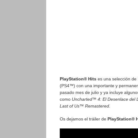
PlayStation® Hits
es una selección de 
(PS4™) con una importante y permanent
pasado mes de julio y ya incluye algunos
como
Uncharted™ 4: El Desenlace del 
Last of Us™ Remastered.
Os dejamos el tráiler de
PlayStation® H