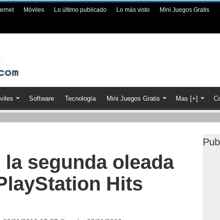
ternet
Móviles
Lo último publicado
Lo más visto
Mini Juegos Gratis
viles
Software
Tecnología
Mini Juegos Gratis
Mas [+]
Co
Pub
e la segunda oleada
PlayStation Hits