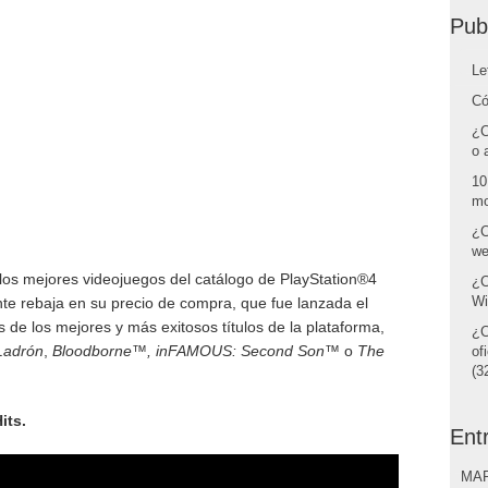
Pub
Le
Có
¿C
o 
10
mo
¿C
we
los mejores videojuegos del catálogo de PlayStation®4
¿C
Wi
e rebaja en su precio de compra, que fue lanzada el
 de los mejores y más exitosos títulos de la plataforma,
¿C
Ladrón
,
Bloodborne™, inFAMOUS: Second Son™
o
The
of
(32
its.
Ent
MAR