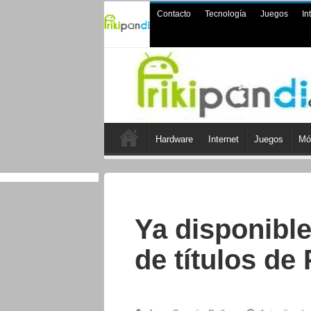
Contacto
Tecnología
Juegos
In
Hardware
Internet
Juegos
Mó
Ya disponibl
de títulos de 