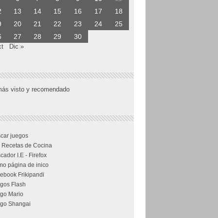
2
13
14
15
16
17
18
9
20
21
22
23
24
25
6
27
28
29
30
ct
Dic »
más visto y recomendado
car juegos
 Recetas de Cocina
cador I.E - Firefox
o página de inico
ebook Frikipandi
gos Flash
go Mario
go Shangai