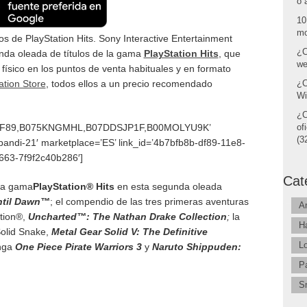
o 
10
mo
os de PlayStation Hits. Sony Interactive Entertainment
¿C
unda oleada de títulos de la gama
PlayStation Hits
, que
we
físico en los puntos de venta habituales y en formato
ation Store
, todos ellos a un precio recomendado
¿C
Wi
¿C
DSNF89,B075KNGMHL,B07DDSJP1F,B00MOLYU9K’
of
(32
ipandi-21′ marketplace=’ES’ link_id=’4b7bfb8b-df89-11e8-
663-7f9f2c40b286′]
Cat
 la gama
PlayStation® Hits
en esta segunda oleada
ntil Dawn™
; el compendio de las tres primeras aventuras
A
tion®,
Uncharted™: The Nathan Drake Collection
;
la
H
Solid Snake,
Metal Gear Solid V: The Definitive
L
nga
One Piece Pirate Warriors 3
y
Naruto Shippuden:
P
S