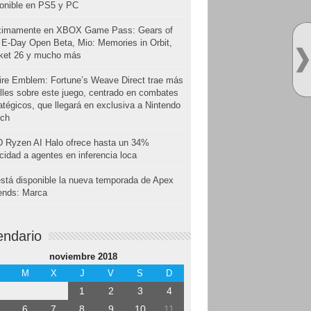
onible en PS5 y PC
ximamente en XBOX Game Pass: Gears of
E-Day Open Beta, Mio: Memories in Orbit,
cket 26 y mucho más
ire Emblem: Fortune’s Weave Direct trae más
lles sobre este juego, centrado en combates
atégicos, que llegará en exclusiva a Nintendo
tch
 Ryzen AI Halo ofrece hasta un 34%
cidad a agentes en inferencia loca
stá disponible la nueva temporada de Apex
ends: Marca
endario
noviembre 2018
M
X
J
V
S
D
1
2
3
4
6
7
8
9
10
11