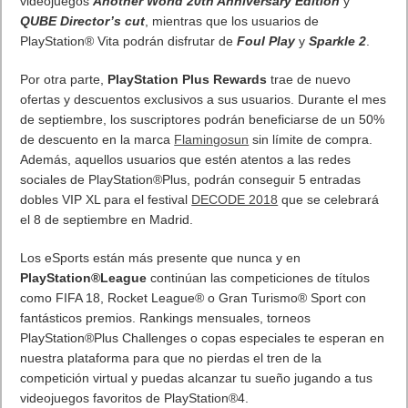
videojuegos
Another World 20th Anniversary Edition
y
QUBE Director’s cut
, mientras que los usuarios de
PlayStation® Vita podrán disfrutar de
Foul Play
y
Sparkle 2
.
Por otra parte,
PlayStation Plus Rewards
trae de nuevo
ofertas y descuentos exclusivos a sus usuarios. Durante el mes
de septiembre, los suscriptores podrán beneficiarse de un 50%
de descuento en la marca
Flamingosun
sin límite de compra.
Además, aquellos usuarios que estén atentos a las redes
sociales de PlayStation®Plus, podrán conseguir 5 entradas
dobles VIP XL para el festival
DECODE 2018
que se celebrará
el 8 de septiembre en Madrid.
Los eSports están más presente que nunca y en
PlayStation®League
continúan las competiciones de títulos
como FIFA 18, Rocket League® o Gran Turismo® Sport con
fantásticos premios. Rankings mensuales, torneos
PlayStation®Plus Challenges o copas especiales te esperan en
nuestra plataforma para que no pierdas el tren de la
competición virtual y puedas alcanzar tu sueño jugando a tus
videojuegos favoritos de PlayStation®4.