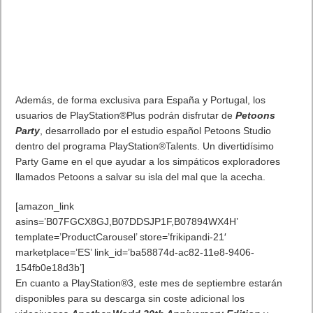
Además, de forma exclusiva para España y Portugal, los
usuarios de PlayStation®Plus podrán disfrutar de
Petoons
Party
, desarrollado por el estudio español Petoons Studio
dentro del programa PlayStation®Talents. Un divertidísimo
Party Game en el que ayudar a los simpáticos exploradores
llamados Petoons a salvar su isla del mal que la acecha.
[amazon_link
asins=’B07FGCX8GJ,B07DDSJP1F,B07894WX4H’
template=’ProductCarousel’ store=’frikipandi-21′
marketplace=’ES’ link_id=’ba58874d-ac82-11e8-9406-
154fb0e18d3b’]
En cuanto a PlayStation®3, este mes de septiembre estarán
disponibles para su descarga sin coste adicional los