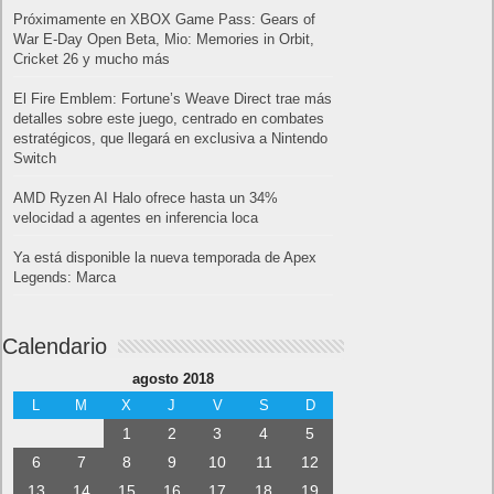
Próximamente en XBOX Game Pass: Gears of
War E-Day Open Beta, Mio: Memories in Orbit,
Cricket 26 y mucho más
El Fire Emblem: Fortune’s Weave Direct trae más
detalles sobre este juego, centrado en combates
estratégicos, que llegará en exclusiva a Nintendo
Switch
AMD Ryzen AI Halo ofrece hasta un 34%
velocidad a agentes en inferencia loca
Ya está disponible la nueva temporada de Apex
Legends: Marca
Calendario
agosto 2018
L
M
X
J
V
S
D
1
2
3
4
5
6
7
8
9
10
11
12
13
14
15
16
17
18
19