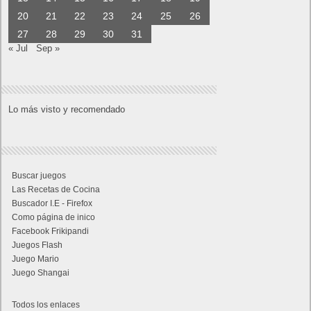
20
21
22
23
24
25
26
27
28
29
30
31
« Jul
Sep »
Lo más visto y recomendado
Buscar juegos
Las Recetas de Cocina
Buscador I.E - Firefox
Como página de inico
Facebook Frikipandi
Juegos Flash
Juego Mario
Juego Shangai
Todos los enlaces