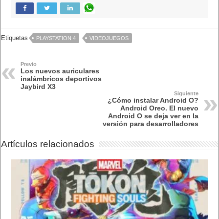
Lo más visto
Letra de canciones populares infantiles cortas
Cómo saber si te han bloqueado en WhatsApp
¿Cómo escribir la comillas latinas / españolas
o angulares(« ») en un ordenador?
10 sitios para recibir SMS de validación sin
mostrar nuestro número real
¿Cómo ver una versión antigua de página
web?
¿Cómo desactivar suspensión en Windows 7,
Windows 8 y XP?
¿Cómo descargar Windows 10 abril 2018