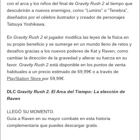
en la desaparición del jack para auriculares, durante más de
una década Jaybird se ha concentrado en diseñar experiencias
deportivas inalámbricas premium”, apunta Rory Dooley,
director general de audio portable, Jaybird. “Los nuevos
auriculares X3 ofrecen una calidad de audio suprema y una
adaptación al oído sin riesgo a que se caigan durante los
entrenamientos, todo para que el usuario cuente con el mejor
accesorio inalámbrico para sus actividades diarias y
deportivas”.
X3 ofrece un sonido de mayor calidad gracias al driver de 6mm
mejorado. Además, X3 tienen un tamaño más pequeño, con lo
que se convierten en los primeros Jaybird de la serie X
compatibles con cascos. Con aletas rediseñadas para
conseguir el máximo confort y personalización según el tipo de
oreja, X3 garantiza una sujeción perfecta durante los
entrenamientos más duros. Y gracias a la conectividad
Bluetooth 4.1 se pueden vincular dos auriculares X3 al mismo
dispositivo a la vez o incluso el mismo auricular a dos
dispositivos simultáneamente.