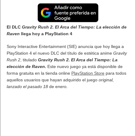
Los nuevos auriculares inalámbricos deportivos Jaybird X3
ofrecen un sonido espectacular, la completa adaptación al oído
y una total personalización para dar el máximo en cada
entrenamiento.
Con el nuevo diseño de los Jaybird X3 inalámbricos, no tener
jack no es un problema
Jaybird
,
uno de los pioneros en crear auriculares deportivos en
el mundo anuncia el lanzamiento de Jaybird X3 Wireless Sport
Headphones, unos auriculares inalámbricos de nueva
generación que no necesitan entrada de auriculares jack, son
resistentes al sudor, cuenta con Bluetooth® 4.1 y se adaptan
perfectamente al oído para practicar deporte mientras se
escucha su sonido mejorado y se personalizan al máximo sus
opciones de audio.
Jaybird, marca especializada en crear auriculares para
deportistas, llega a España de la mano del atleta olímpico y