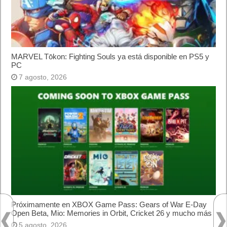
oficialmente y gratis? Actualizar archivos ISO
(32 bits / 64 bits)
Categorías
Android
Apple
Destacada
Hardware
Internet
Juegos
Lo más visto y recomendado
Móviles
Patrocinado
Seguridad
Sin categoría
Smartwatch
Software
Tecnología
Publicidad
Letra de canciones populares infantiles cortas
Cómo saber si te han bloqueado en WhatsApp
¿Cómo escribir la comillas latinas / españolas
o angulares(« ») en un ordenador?
10 sitios para recibir SMS de validación sin
mostrar nuestro número real
¿Cómo ver una versión antigua de página