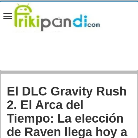
Los nuevos
auriculares
inalámbricos
deportivos Jaybird