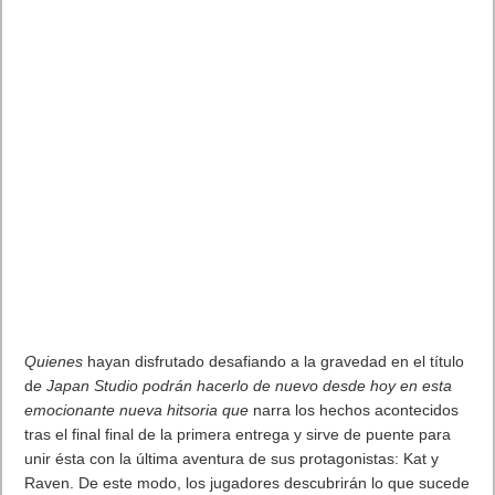
mito de las maratones Carles Castillejos. Castillejos, que estará
presente en la R’n’R Maratón de Madridel próximo 23 de abril,
carrera de la que Jaybird es colaborador oficial, remarca de los
auriculares X3 su gran posibilidad de personalización para que
la música, no sólo acompañe en los entrenamientos, sino que
ayude a dar el máximo en cada carrera.
Los nuevos auriculares inalámbricos
deportivos Jaybird X3
Jaybird estará presente en la ExpoDepor (21-22 Abril) como
expositor donde los visitantes podrán conocer su gama
completa de auriculares inalámbricos, especialmente
Jaybird
X3
, que llevan la música a los entrenamientos de una forma
completamente nueva, inspirando al usuario para que
conquiste el gimnasio como si tomara el mundo. Desde hacer
running, hasta escalar montañas o practicar deporte en las
máquinas del gimnasio, X3 permite que el usuario se adueñe
de su música y su día.
“Mientras todo el mundo se ha estado centrando últimamente