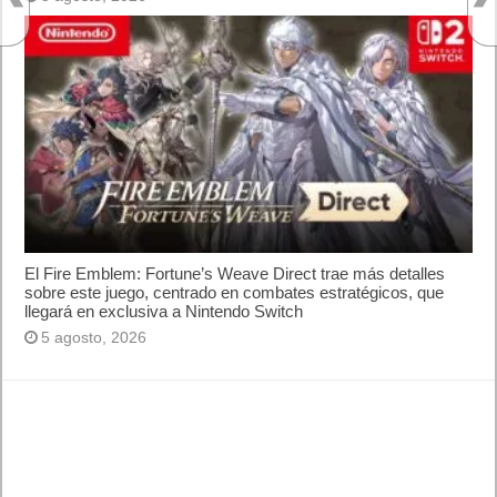
web?
¿Cómo desactivar suspensión en Windows 7,
Windows 8 y XP?
¿Cómo descargar Windows 10 abril 2018
oficialmente y gratis? Actualizar archivos ISO
(32 bits / 64 bits)
Entradas recientes
MARVEL Tōkon: Fighting Souls ya está
disponible en PS5 y PC
Próximamente en XBOX Game Pass: Gears of
War E-Day Open Beta, Mio: Memories in Orbit,
Cricket 26 y mucho más
El Fire Emblem: Fortune’s Weave Direct trae más
detalles sobre este juego, centrado en combates
estratégicos, que llegará en exclusiva a Nintendo
Switch
AMD Ryzen AI Halo ofrece hasta un 34%
velocidad a agentes en inferencia loca