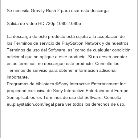
129€. Los auriculares están disponibles en cuatro colores con
acentos metálicos Blackout (negro y plata), Sparta (blanco y
dorado), Alpha (verde militar y cromado oscuro) y Road Rash
(cromado en rojo y oscuro).
. Leer artículo completo en Frikipandi
Los nuevos auriculares
inalámbricos deportivos Jaybird X3
.
Etiquetas
auriculares
Previo
Infografía ¿Está muerto el email marketing?
Siguiente
El DLC Gravity Rush 2. El Arca del Tiempo: La elección de Raven
llega hoy a PlayStation 4
Artículos relacionados