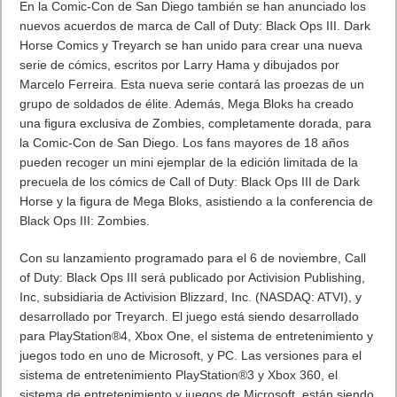
Próximamente en XBOX Game Pass: Gears of War E-Day Open
Beta, Mio: Memories in Orbit, Cricket 26 y mucho más
5 agosto, 2026