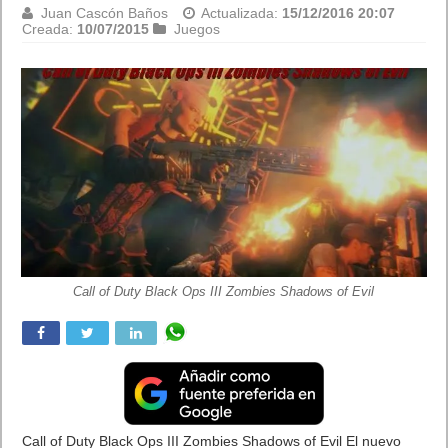
Juan Cascón Baños
Actualizada:
15/12/2016 20:08
Creada:
09/07/2015
Android
,
Destacada
,
Juegos
,
Móviles
¿Cómo jugar a juegos Playstation 2 en tu teléfono o tableta Android?