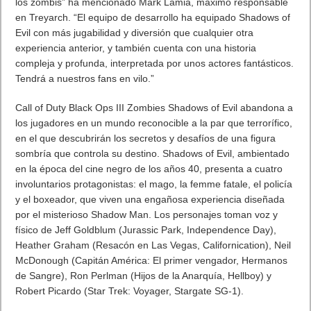
El primer para jugar a los juegos de PS2 en Android es opiar la
ISO del juego (que poseemos de forma legal) en la memoria
interna de nuestro teléfono o tableta y ejecutarla desde Play!.
El único problema a día de hoy con este emulador, es que se
encuentra en una fase Alfa, que como muchos sabéis, es un