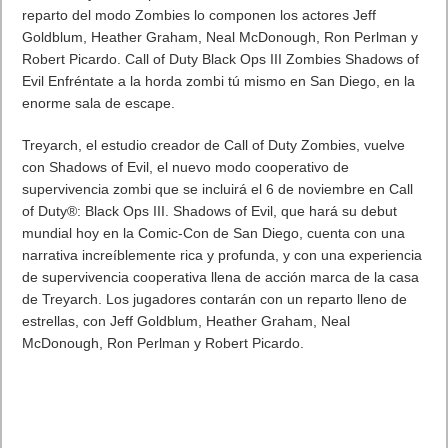
¿Cómo jugar a juegos Playstation 2 en tu teléfono o tableta
Android? Ya hemos visto muchos emuladores para nuestros
dispositivos Android par NEs, SEGA o MAME. Hoy os podemos
indicar que se ha unido una consola mas para emular y es la
PS2 con todo lo que ello implica.
¿Cómo jugar a jurgos Playstation 2 en tu teléfono o
tableta Android?
PlayStation 2 fue lanzada en 2000, es la consola más vendida
de todos los tiempos, con más de 157 millones de
unidades.Los juegos de Playstation 2 aterrizan en Android con
un nuevo emulador llamado Play!.
A quién no le gustaría poder jugar a Final Fantasy X, God of
war, Gran turismo o el PES que salieron a comienzos de este
siglo para la consola de Sony? Pues bien, ahora es posible
gracias al emulador Play! que nos permitirá cargar juegos de la
consola de Sony en nuestro teléfono o tableta Android.