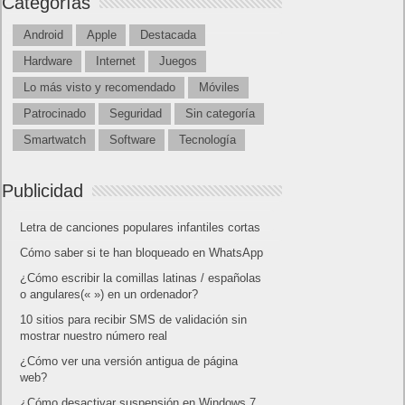
Categorías
Android
Apple
Destacada
Hardware
Internet
Juegos
Lo más visto y recomendado
Móviles
Patrocinado
Seguridad
Sin categoría
Smartwatch
Software
Tecnología
Publicidad
Letra de canciones populares infantiles cortas
Cómo saber si te han bloqueado en WhatsApp
¿Cómo escribir la comillas latinas / españolas
o angulares(« ») en un ordenador?
10 sitios para recibir SMS de validación sin
mostrar nuestro número real
¿Cómo ver una versión antigua de página
web?
¿Cómo desactivar suspensión en Windows 7,