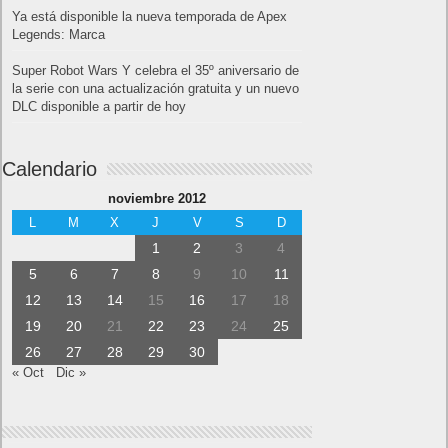
Ya está disponible la nueva temporada de Apex
Legends: Marca
Super Robot Wars Y celebra el 35º aniversario de
la serie con una actualización gratuita y un nuevo
DLC disponible a partir de hoy
Calendario
noviembre 2012
L
M
X
J
V
S
D
1
2
3
4
5
6
7
8
9
10
11
12
13
14
15
16
17
18
19
20
21
22
23
24
25
26
27
28
29
30
« Oct
Dic »