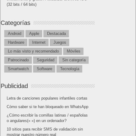
(32 bits / 64 bits)
Categorías
Android
Apple
Destacada
Hardware
Internet
Juegos
Lo más visto y recomendado
Móviles
Patrocinado
Seguridad
Sin categoría
Smartwatch
Software
Tecnología
Publicidad
Letra de canciones populares infantiles cortas
Cómo saber si te han bloqueado en WhatsApp
¿Cómo escribir la comillas latinas / españolas
o angulares(« ») en un ordenador?
10 sitios para recibir SMS de validación sin
mostrar nuestro número real