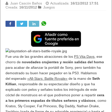
Juan Cascón Baños
Actualizada:
16/11/2012 17:51
Creada:
16/11/2012
Juegos
Fue una de las grandes atracciones de los
PS Vita Days
, ese
chorro de
novedades crujientes y recién salidas del horno
para acabar de afianzar la portátil de Sony, pero también ha
demostrado su buen hacer pegador en la PS3.
Hablamos
del esperado
«All-Stars: Battle Royale»
de la mano de
Seth
Killian
, responsable de su espectacular diseño y que ha
explicado con pelos y señales todos los intríngulis de este
cóctel de monstruos en el que podremos poner a repartir
cera
a los primeros espadas de títulos señeros y clásicos
, como
Kratos, Sly Cooper, Fat Princess, Big Daddy, Nathan Drake,
Sackboy (nada de fiarse de su adorable apariencia) o hasta el