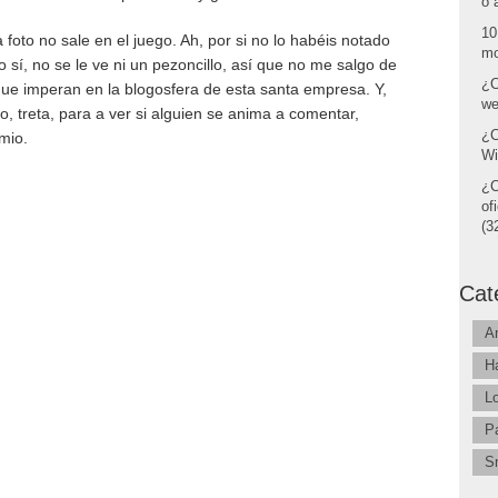
o 
10
foto no sale en el juego. Ah, por si no lo habéis notado
mo
o sí, no se le ve ni un pezoncillo, así que no me salgo de
¿C
ue imperan en la blogosfera de esta santa empresa. Y,
we
, treta, para a ver si alguien se anima a comentar,
¿C
mio.
Wi
¿C
of
(32
Cat
A
H
L
P
S