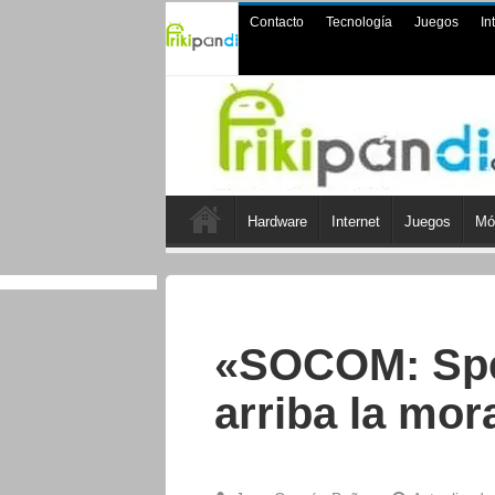
Contacto
Tecnología
Juegos
In
Hardware
Internet
Juegos
Mó
«SOCOM: Spe
arriba la mora