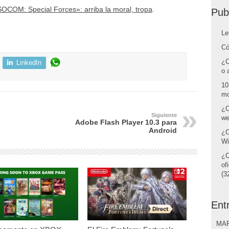
OCOM: Special Forces»: arriba la moral, tropa
.
Pub
Le
Có
¿C
LinkedIn
o 
10
mo
¿C
Siguiente
we
Adobe Flash Player 10.3 para
Android
¿C
Wi
¿C
of
(32
Ent
MAR