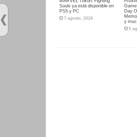
MARVEL Tōkon: Fighting
Próxi
Souls ya está disponible en
Game 
PS5 y PC
Day O
Memori
7 agosto, 2026
y muc
5 a