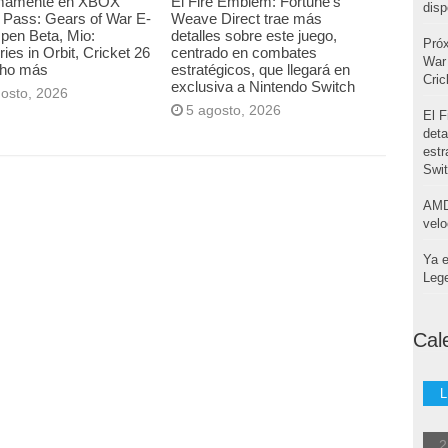
mamente en XBOX
El Fire Emblem: Fortune’s
disp
Pass: Gears of War E-
Weave Direct trae más
pen Beta, Mio:
detalles sobre este juego,
Pró
es in Orbit, Cricket 26
centrado en combates
War 
ho más
estratégicos, que llegará en
Cri
exclusiva a Nintendo Switch
gosto, 2026
5 agosto, 2026
El F
deta
estr
Swi
AMD
velo
Ya e
Leg
Cal
L
2