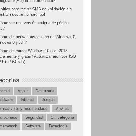
angulares(« ») en un ordenador?
 sitios para recibir SMS de validación sin
strar nuestro número real
ómo ver una versión antigua de página
b?
ómo desactivar suspensión en Windows 7,
ndows 8 y XP?
ómo descargar Windows 10 abril 2018
icialmente y gratis? Actualizar archivos ISO
 bits / 64 bits)
egorías
ndroid
Apple
Destacada
ardware
Internet
Juegos
o más visto y recomendado
Móviles
atrocinado
Seguridad
Sin categoría
martwatch
Software
Tecnología