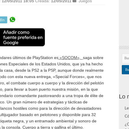
:
12/05/2011 18:05
Creada:
12/05/2011
Juegos
dIn
ndares últimos de PlayStation es
«SOCOM»,
saga sobre
iones Especiales de los Estados Unidos, que ya ha hecho
e la casa, desde la PS2 a la PSP, aunque donde realmente
odo con esta nueva entrega, «Special Forces», que nos
tiro, el combate cuerpo a cuerpo y la dirección del pelotón
, para llevar a buen puerto nuestra misión, en la que
Lo 
endario comandante pastoreando a una tropa de élite de
ico. Un gran número de estrategias y tácticas de
Le
lancos hostiles como para la dirección de devastadores
tijugador basado en pelotones y disponible para 32
Có
etiqueta negra, y un entramado ambiental y sonoro de
¿C
a consola. Cuerpo a tierra y gallina el último.