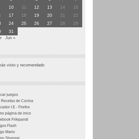
10
11
12
13
14
15
6
17
18
19
20
21
22
3
24
25
26
27
28
29
0
31
r
Jun »
más visto y recomendado
car juegos
 Recetas de Cocina
cador I.E - Firefox
o página de inico
ebook Frikipandi
gos Flash
go Mario
go Shangai