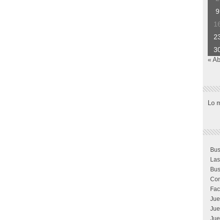
9
1
2
3
« Ab
Lo 
Bus
Las
Bus
Com
Fac
Jue
Jue
Jue