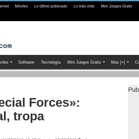
ternet
Móviles
Lo último publicado
Lo más visto
Mini Juegos Gratis
viles
Software
Tecnología
Mini Juegos Gratis
Mas [+]
Co
Pub
cial Forces»:
l, tropa