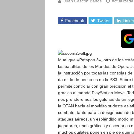
Juan Cascón Baños
Actualizada
Facebook
Twitter
Linke
Igual que «Patapon 3», otro de los está
las batallitas de los Mandos de Operac
la instrucción por todas las consolas d
da el do de pecho es en la PS3.
Sobre t
permite controlar con gran precisión el 
gracias al mando PlayStation Move. Todo
nos prenderemos los galones de un leg
la OTAN hacia el movidito sudeste asiát
combate, tanto para la designación de b
ataques aéreos, un espléndido modo mul
jugadores, unos gráficos y escenarios 
muchos quilates ponen en pie de guerra l