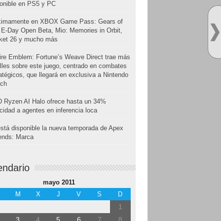
onible en PS5 y PC
ximamente en XBOX Game Pass: Gears of
E-Day Open Beta, Mio: Memories in Orbit,
cket 26 y mucho más
ire Emblem: Fortune’s Weave Direct trae más
lles sobre este juego, centrado en combates
atégicos, que llegará en exclusiva a Nintendo
tch
 Ryzen AI Halo ofrece hasta un 34%
cidad a agentes en inferencia loca
stá disponible la nueva temporada de Apex
ends: Marca
endario
mayo 2011
M
X
J
V
S
D
1
3
4
5
6
7
8